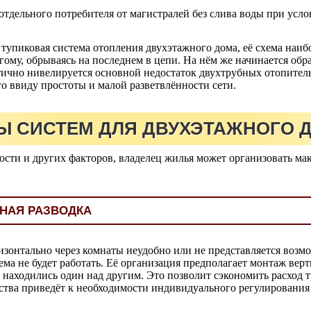
отдельного потребителя от магистралей без слива воды при усл
 тупиковая система отопления двухэтажного дома, её схема наи
угому, обрываясь на последнем в цепи. На нём же начинается об
стично нивелируется основной недостаток двухтрубных отопител
о ввиду простоты и малой разветвлённости сети.
Ы СИСТЕМ ДЛЯ ДВУХЭТАЖНОГО 
сти и других факторов, владелец жилья может организовать ма
НАЯ РАЗВОДКА
изонтально через комнаты неудобно или не представляется воз
ма не будет работать. Её организация предполагает монтаж верт
находились один над другим. Это позволит сэкономить расход т
ества приведёт к необходимости индивидуального регулирования