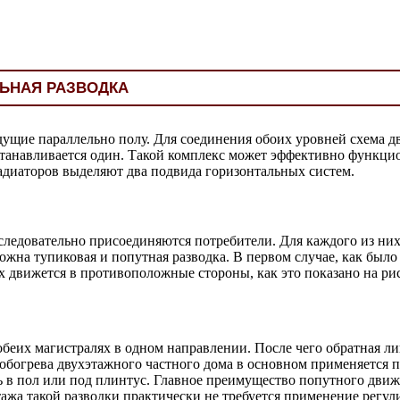
ЬНАЯ РАЗВОДКА
дущие параллельно полу. Для соединения обоих уровней схема д
устанавливается один. Такой комплекс может эффективно функц
адиаторов выделяют два подвида горизонтальных систем.
ледовательно присоединяются потребители. Для каждого из них 
ожна тупиковая и попутная разводка. В первом случае, как был
 движется в противоположные стороны, как это показано на рис
беих магистралях в одном направлении. После чего обратная лин
я обогрева двухэтажного частного дома в основном применяется
ь в пол или под плинтус. Главное преимущество попутного движ
онтажа такой разводки практически не требуется применение ре