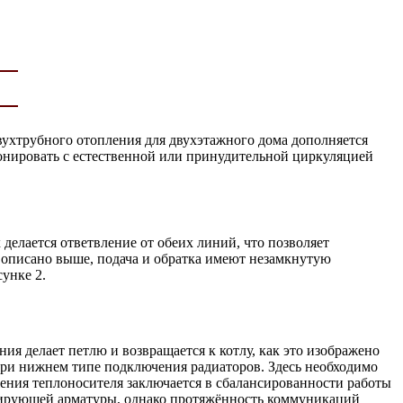
вухтрубного отопления для двухэтажного дома дополняется
ионировать с естественной или принудительной циркуляцией
делается ответвление от обеих линий, что позволяет
о описано выше, подача и обратка имеют незамкнутую
унке 2.
ия делает петлю и возвращается к котлу, как это изображено
 при нижнем типе подключения радиаторов. Здесь необходимо
ения теплоносителя заключается в сбалансированности работы
гулирующей арматуры, однако протяжённость коммуникаций