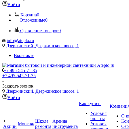
Войти
Корзина
0
Отложенные
0
Сравнение товаров
0
info@ateplo.ru
Дзержинский, Дзержинское шоссе, 1
Вконтакте
+7 495-545-71-35
+7 495-545-71-35
Заказать звонок
Дзержинский, Дзержинское шоссе, 1
Войти
Как купить
Компани
Условия
О к
оплаты
Школа
Аренда
Кон
Монтаж
Условия
Акции
ремонта
инструмента
Сер
доставки