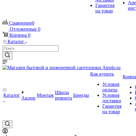
Аре
Гарантия
инс
на товар
Сравнение
0
Отложенные
0
Корзина
0
Каталог
Как купить
Компа
Условия
оплаты
Школа
Каталог
Монтаж
Бренды
Условия
Акции
ремонта
доставки
Гарантия
на товар