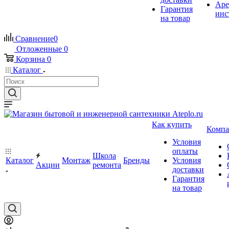
Аре
Гарантия
инс
на товар
Сравнение
0
Отложенные
0
Корзина
0
Каталог
Как купить
Компа
Условия
оплаты
Школа
Каталог
Монтаж
Бренды
Условия
Акции
ремонта
доставки
Гарантия
на товар