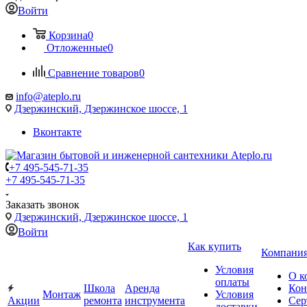
Войти
Корзина
0
Отложенные
0
Сравнение товаров
0
info@ateplo.ru
Дзержинский, Дзержинское шоссе, 1
Вконтакте
+7 495-545-71-35
+7 495-545-71-35
Заказать звонок
Дзержинский, Дзержинское шоссе, 1
Войти
Как купить
Компани
Условия
О к
оплаты
Школа
Аренда
Кон
Монтаж
Условия
Акции
ремонта
инструмента
Сер
доставки