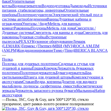
баки
Отопительные
котлы
Водонагреватели
Водоподготовка
Дымоходы
Источники
питания, стабилизаторы, инверторы
Отопительные
приборы
Полотенцесушители
Электрический тёплый пол и
системы антиобледенения
Ванны
Душевые кабины и
ограждения
Унитазы / биде
Мебель для ванных
комнат
Раковины
Поддоны
Мебель для дома
Смесители /
Душевые системы
Смеситель для ванны и душа
Смеситель для
раковины
Душевая стойка
Встроенные
пылесосы
РЕХАУ
Кухонное оборудование
Лемарк
(LEMARK)
Термекс (Thermex)
МВИ (MVI)
ROCA
АМ.ПМ
(AM.PM)
Кондиционирование
Тимо (Timo)
IBERICA BLANCA
—
Полка
Полочка для душевых полотенец
Сиденья и стулья для
душевой и ванны
Ёршик
Крючок
Держатель бумажных
полотенец
Полотенцедержатель
Бумагодержатель
Бра,
светильники
Штанга для душевой шторы
Комплектующие к
аксессуарам
Стакан
Ведра, корзины
Дозатор для жидкого
мыла
Блюда, подносы, салфетницы, емкости
Косметические
зеркала
Держатель запасного рулона бумаги
Мыльница
Набор
аксессуаров
—
Полка, 3SC, Guy & Guy, шгв 500*120*30, стекло
прозрачное, цвет рамки-золото розовое полированное