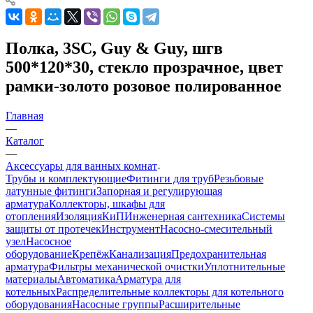
Полка, 3SC, Guy & Guy, шгв
500*120*30, стекло прозрачное, цвет
рамки-золото розовое полированное
Главная
—
Каталог
—
Аксессуары для ванных комнат
Трубы и комплектующие
Фитинги для труб
Резьбовые
латунные фитинги
Запорная и регулирующая
арматура
Коллекторы, шкафы для
отопления
Изоляция
КиП
Инженерная сантехника
Системы
защиты от протечек
Инструмент
Насосно-смесительный
узел
Насосное
оборудование
Крепёж
Канализация
Предохранительная
арматура
Фильтры механической очистки
Уплотнительные
материалы
Автоматика
Арматура для
котельных
Распределительные коллекторы для котельного
оборудования
Насосные группы
Расширительные