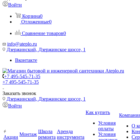
Войти
Корзина
0
Отложенные
0
Сравнение товаров
0
info@ateplo.ru
Дзержинский, Дзержинское шоссе, 1
Вконтакте
+7 495-545-71-35
+7 495-545-71-35
Заказать звонок
Дзержинский, Дзержинское шоссе, 1
Войти
Как купить
Компани
Условия
О к
оплаты
Школа
Аренда
Кон
Монтаж
Условия
Акции
ремонта
инструмента
Сер
доставки