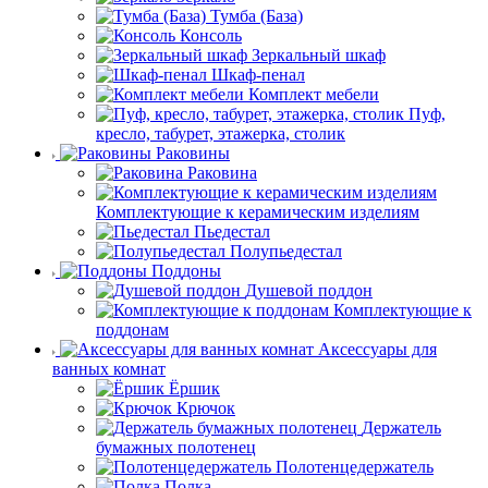
Тумба (База)
Консоль
Зеркальный шкаф
Шкаф-пенал
Комплект мебели
Пуф,
кресло, табурет, этажерка, столик
Раковины
Раковина
Комплектующие к керамическим изделиям
Пьедестал
Полупьедестал
Поддоны
Душевой поддон
Комплектующие к
поддонам
Аксессуары для
ванных комнат
Ёршик
Крючок
Держатель
бумажных полотенец
Полотенцедержатель
Полка