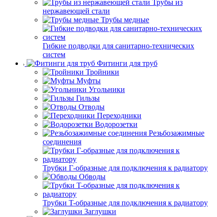
Трубы из
нержавеющей стали
Трубы медные
Гибкие подводки для санитарно-технических
систем
Фитинги для труб
Тройники
Муфты
Угольники
Гильзы
Отводы
Переходники
Водорозетки
Резьбозажимные
соединения
Трубки Г-образные для подключения к радиатору
Обводы
Трубки T-образные для подключения к радиатору
Заглушки