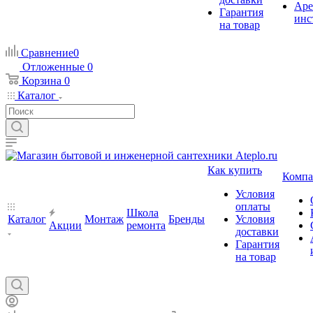
Аре
Гарантия
инс
на товар
Сравнение
0
Отложенные
0
Корзина
0
Каталог
Как купить
Компа
Условия
оплаты
Школа
Каталог
Монтаж
Бренды
Условия
Акции
ремонта
доставки
Гарантия
на товар