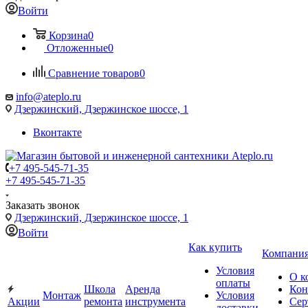
Войти
Корзина
0
Отложенные
0
Сравнение товаров
0
info@ateplo.ru
Дзержинский, Дзержинское шоссе, 1
Вконтакте
+7 495-545-71-35
+7 495-545-71-35
Заказать звонок
Дзержинский, Дзержинское шоссе, 1
Войти
Как купить
Компани
Условия
О к
оплаты
Школа
Аренда
Кон
Монтаж
Условия
Акции
ремонта
инструмента
Сер
доставки