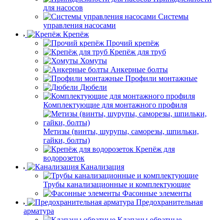
для насосов
Системы
управления насосами
Крепёж
Прочий крепёж
Крепёж для труб
Хомуты
Анкерные болты
Профили монтажные
Дюбели
Комплектующие для монтажного профиля
Метизы (винты, шурупы, саморезы, шпильки,
гайки, болты)
Крепёж для
водорозеток
Канализация
Трубы канализационные и комплектующие
Фасонные элементы
Предохранительная
арматура
Клапаны обратные