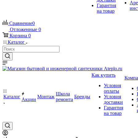
Аре
Гарантия
инс
на товар
Сравнение
0
Отложенные
0
Корзина
0
Каталог
Как купить
Компа
Условия
оплаты
Школа
Каталог
Монтаж
Бренды
Условия
Акции
ремонта
доставки
Гарантия
на товар