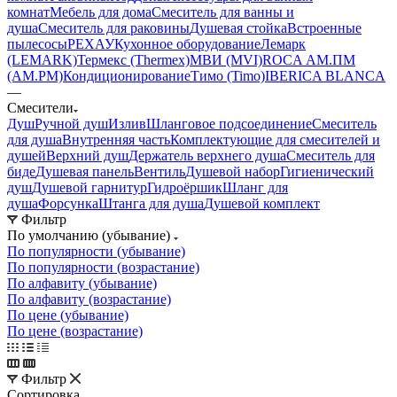
комнат
Мебель для дома
Смеситель для ванны и
душа
Смеситель для раковины
Душевая стойка
Встроенные
пылесосы
РЕХАУ
Кухонное оборудование
Лемарк
(LEMARK)
Термекс (Thermex)
МВИ (MVI)
ROCA
АМ.ПМ
(AM.PM)
Кондиционирование
Тимо (Timo)
IBERICA BLANCA
—
Смесители
Душ
Ручной душ
Излив
Шланговое подсоединение
Смеситель
для душа
Внутренняя часть
Комплектующие для смесителей и
душей
Верхний душ
Держатель верхнего душа
Смеситель для
биде
Душевая панель
Вентиль
Душевой набор
Гигиенический
душ
Душевой гарнитур
Гидроёршик
Шланг для
душа
Форсунка
Штанга для душа
Душевой комплект
Фильтр
По умолчанию (убывание)
По популярности (убывание)
По популярности (возрастание)
По алфавиту (убывание)
По алфавиту (возрастание)
По цене (убывание)
По цене (возрастание)
Фильтр
Сортировка