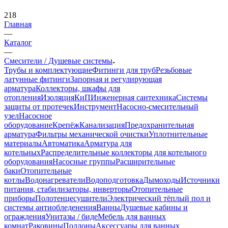
218
Главная
—
Каталог
—
Смесители / Душевые системы
Трубы и комплектующие
Фитинги для труб
Резьбовые
латунные фитинги
Запорная и регулирующая
арматура
Коллекторы, шкафы для
отопления
Изоляция
КиП
Инженерная сантехника
Системы
защиты от протечек
Инструмент
Насосно-смесительный
узел
Насосное
оборудование
Крепёж
Канализация
Предохранительная
арматура
Фильтры механической очистки
Уплотнительные
материалы
Автоматика
Арматура для
котельных
Распределительные коллекторы для котельного
оборудования
Насосные группы
Расширительные
баки
Отопительные
котлы
Водонагреватели
Водоподготовка
Дымоходы
Источники
питания, стабилизаторы, инверторы
Отопительные
приборы
Полотенцесушители
Электрический тёплый пол и
системы антиобледенения
Ванны
Душевые кабины и
ограждения
Унитазы / биде
Мебель для ванных
комнат
Раковины
Поддоны
Аксессуары для ванных