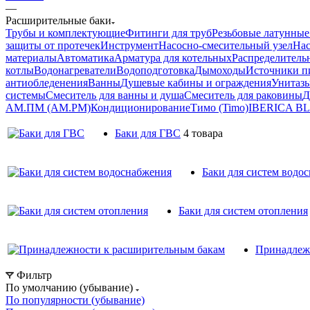
—
Расширительные баки
Трубы и комплектующие
Фитинги для труб
Резьбовые латунные
защиты от протечек
Инструмент
Насосно-смесительный узел
Нас
материалы
Автоматика
Арматура для котельных
Распределитель
котлы
Водонагреватели
Водоподготовка
Дымоходы
Источники пи
антиобледенения
Ванны
Душевые кабины и ограждения
Унитазы
системы
Смеситель для ванны и душа
Смеситель для раковины
Д
АМ.ПМ (AM.PM)
Кондиционирование
Тимо (Timo)
IBERICA B
Баки для ГВС
4 товара
Баки для систем водо
Баки для систем отопления
Принадлеж
Фильтр
По умолчанию (убывание)
По популярности (убывание)