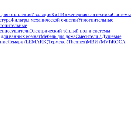
 для отопления
Изоляция
КиП
Инженерная сантехника
Системы
атура
Фильтры механической очистки
Уплотнительные
топительные
енцесушители
Электрический тёплый пол и системы
 для ванных комнат
Мебель для дома
Смесители / Душевые
ание
Лемарк (LEMARK)
Термекс (Thermex)
МВИ (MVI)
ROCA