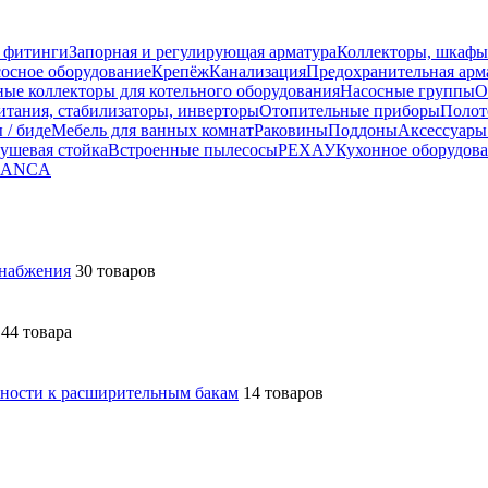
 фитинги
Запорная и регулирующая арматура
Коллекторы, шкафы
осное оборудование
Крепёж
Канализация
Предохранительная арм
ные коллекторы для котельного оборудования
Насосные группы
О
тания, стабилизаторы, инверторы
Отопительные приборы
Полот
 / биде
Мебель для ванных комнат
Раковины
Поддоны
Аксессуары
ушевая стойка
Встроенные пылесосы
РЕХАУ
Кухонное оборудов
LANCA
снабжения
30 товаров
44 товара
ности к расширительным бакам
14 товаров