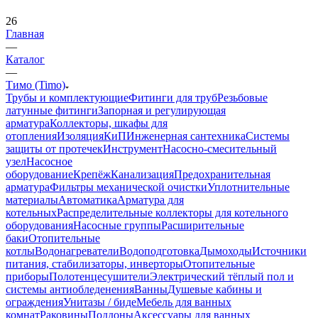
26
Главная
—
Каталог
—
Тимо (Timo)
Трубы и комплектующие
Фитинги для труб
Резьбовые
латунные фитинги
Запорная и регулирующая
арматура
Коллекторы, шкафы для
отопления
Изоляция
КиП
Инженерная сантехника
Системы
защиты от протечек
Инструмент
Насосно-смесительный
узел
Насосное
оборудование
Крепёж
Канализация
Предохранительная
арматура
Фильтры механической очистки
Уплотнительные
материалы
Автоматика
Арматура для
котельных
Распределительные коллекторы для котельного
оборудования
Насосные группы
Расширительные
баки
Отопительные
котлы
Водонагреватели
Водоподготовка
Дымоходы
Источники
питания, стабилизаторы, инверторы
Отопительные
приборы
Полотенцесушители
Электрический тёплый пол и
системы антиобледенения
Ванны
Душевые кабины и
ограждения
Унитазы / биде
Мебель для ванных
комнат
Раковины
Поддоны
Аксессуары для ванных