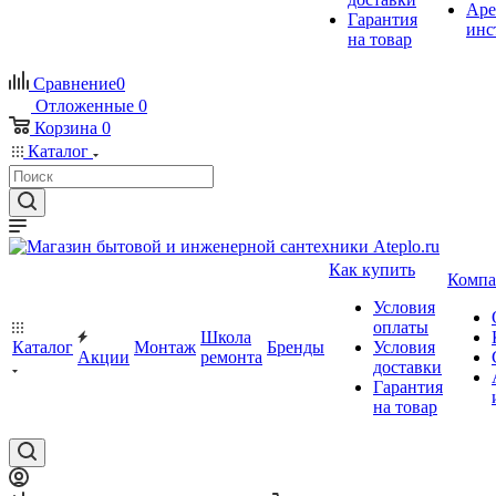
Аре
Гарантия
инс
на товар
Сравнение
0
Отложенные
0
Корзина
0
Каталог
Как купить
Компа
Условия
оплаты
Школа
Каталог
Монтаж
Бренды
Условия
Акции
ремонта
доставки
Гарантия
на товар