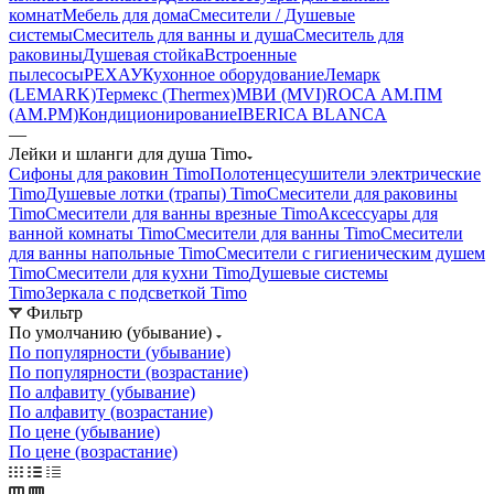
комнат
Мебель для дома
Смесители / Душевые
системы
Смеситель для ванны и душа
Смеситель для
раковины
Душевая стойка
Встроенные
пылесосы
РЕХАУ
Кухонное оборудование
Лемарк
(LEMARK)
Термекс (Thermex)
МВИ (MVI)
ROCA
АМ.ПМ
(AM.PM)
Кондиционирование
IBERICA BLANCA
—
Лейки и шланги для душа Timo
Сифоны для раковин Timo
Полотенцесушители электрические
Timo
Душевые лотки (трапы) Timo
Смесители для раковины
Timo
Смесители для ванны врезные Timo
Аксессуары для
ванной комнаты Timo
Смесители для ванны Timo
Смесители
для ванны напольные Timo
Смесители с гигиеническим душем
Timo
Смесители для кухни Timo
Душевые системы
Timo
Зеркала с подсветкой Timo
Фильтр
По умолчанию (убывание)
По популярности (убывание)
По популярности (возрастание)
По алфавиту (убывание)
По алфавиту (возрастание)
По цене (убывание)
По цене (возрастание)