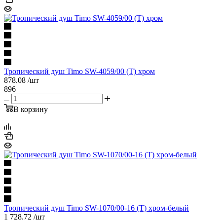
Тропический душ Timo SW-4059/00 (T) хром
878.08
/шт
896
В корзину
Тропический душ Timo SW-1070/00-16 (T) хром-белый
1 728.72
/шт