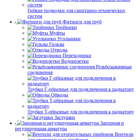
Гибкие подводки для санитарно-технических
систем
Фитинги для труб
Тройники
Муфты
Угольники
Гильзы
Отводы
Переходники
Водорозетки
Резьбозажимные
соединения
Трубки Г-образные для подключения к радиатору
Обводы
Трубки T-образные для подключения к радиатору
Заглушки
Запорная и
регулирующая арматура
Вентили
для отопительных приборов