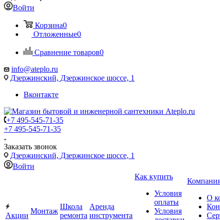
Войти
Корзина
0
Отложенные
0
Сравнение товаров
0
info@ateplo.ru
Дзержинский, Дзержинское шоссе, 1
Вконтакте
+7 495-545-71-35
+7 495-545-71-35
Заказать звонок
Дзержинский, Дзержинское шоссе, 1
Войти
Как купить
Компани
Условия
О к
оплаты
Школа
Аренда
Кон
Монтаж
Условия
Акции
ремонта
инструмента
Сер
доставки