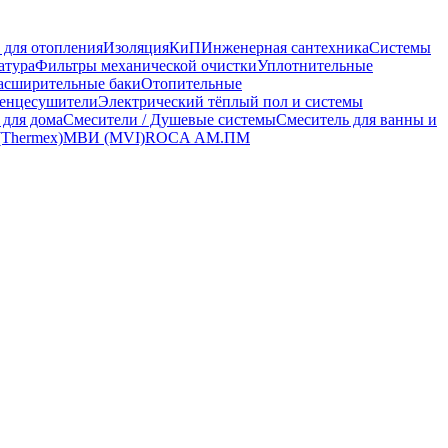
 для отопления
Изоляция
КиП
Инженерная сантехника
Системы
атура
Фильтры механической очистки
Уплотнительные
асширительные баки
Отопительные
енцесушители
Электрический тёплый пол и системы
 для дома
Смесители / Душевые системы
Смеситель для ванны и
(Thermex)
МВИ (MVI)
ROCA
АМ.ПМ