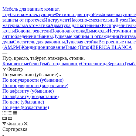
—
Мебель для ванных комнат
Трубы и комплектующие
Фитинги для труб
Резьбовые латунные
защиты от протечек
Инструмент
Насосно-смесительный узел
Нас
материалы
Автоматика
Арматура для котельных
Распределитель
котлы
Водонагреватели
Водоподготовка
Дымоходы
Источники пи
антиобледенения
Ванны
Душевые кабины и ограждения
Унитазы
душа
Смеситель для раковины
Душевая стойка
Встроенные пыле
(AM.PM)
Кондиционирование
Тимо (Timo)
IBERICA BLANCA
—
Пуф, кресло, табурет, этажерка, столик
Комплект мебели
Тумба под раковину
Столешница
Зеркало
Тумба
Фильтр
По умолчанию (убывание)
По популярности (убывание)
По популярности (возрастание)
По алфавиту (убывание)
По алфавиту (возрастание)
По цене (убывание)
По цене (возрастание)
Фильтр
Сортировка