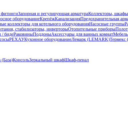
 фитинги
Запорная и регулирующая арматура
Коллекторы, шкафы
осное оборудование
Крепёж
Канализация
Предохранительная арм
ные коллекторы для котельного оборудования
Насосные группы
Р
тания, стабилизаторы, инверторы
Отопительные приборы
Полот
 / биде
Раковины
Поддоны
Аксессуары для ванных комнат
Мебель
сосы
РЕХАУ
Кухонное оборудование
Лемарк (LEMARK)
Термекс 
 (База)
Консоль
Зеркальный шкаф
Шкаф-пенал