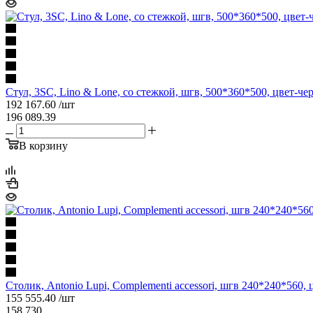
Стул, 3SC, Lino & Lone, со стежкой, шгв, 500*360*500, цвет-
192 167.60
/шт
196 089.39
В корзину
Столик, Antonio Lupi, Complementi accessori, шгв 240*240*560,
155 555.40
/шт
158 730