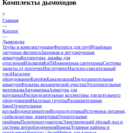
Комплекты дымоходов
7
Главная
—
Каталог
—
Дымоходы
Трубы и комплектующие
Фитинги для труб
Резьбовые
латунные фитинги
Запорная и регулирующая
арматура
Коллекторы, шкафы для
отопления
Изоляция
КиП
Инженерная сантехника
Системы
защиты от протечек
Инструмент
Насосно-смесительный
узел
Насосное
оборудование
Крепёж
Канализация
Предохранительная
арматура
Фильтры механической очистки
Уплотнительные
материалы
Автоматика
Арматура для
котельных
Распределительные коллекторы для котельного
оборудования
Насосные группы
Расширительные
баки
Отопительные
котлы
Водонагреватели
Водоподготовка
Источники питания,
стабилизаторы, инверторы
Отопительные
приборы
Полотенцесушители
Электрический тёплый пол и
системы антиобледенения
Ванны
Душевые кабины и
ограждения
Унитазы / биде
Мебель для ванных