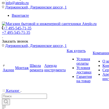
info@ateplo.ru
Дзержинский, Дзержинское шоссе, 1
Вконтакте
+7 495-545-71-35
+7 495-545-71-35
Заказать звонок
Дзержинский, Дзержинское шоссе, 1
Как купить
Компани
Условия
О к
оплаты
Школа
Аренда
Кон
Монтаж
Условия
Акции
ремонта
инструмента
Сер
доставки
Аре
Гарантия
инс
на товар
Каталог