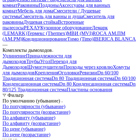
комнат
Раковины
Поддоны
Аксессуары для ванных
комнат
Мебель для дома
Смесители / Душевые
системы
Смеситель для ванны и душа
Смеситель для
раковины
Душевая стойка
Встроенные
пылесосы
РЕХАУ
Кухонное оборудование
Лемарк
(LEMARK)
Термекс (Thermex)
МВИ (MVI)
ROCA
АМ.ПМ
(AM.PM)
Кондиционирование
Тимо (Timo)
IBERICA BLANCA
—
Комплекты дымоходов
Удлинение
Принадлежности для
дымоходов
Трубы
Угол
Переход для
Дымоходов
Шумоглушители
Проходы через кровлю
Хомуты
для дымоходов
Крепления
Оголовки
Ревизии
Dn 60/100
Традиционная система
Dn 80 Традиционная система
Dn 60/100
Конденсационная система
Dn 80 Конденсационная система
Dn
80/125 Традиционная система
Пластины основания
Фильтр
По умолчанию (убывание)
По популярности (убывание)
По популярности (возрастание)
По алфавиту (убывание)
По алфавиту (возрастание)
По цене (убывание)
По цене (возрастание)