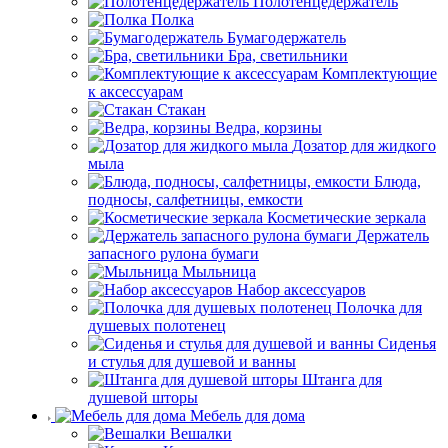
Полотенцедержатель
Полка
Бумагодержатель
Бра, светильники
Комплектующие
к аксессуарам
Стакан
Ведра, корзины
Дозатор для жидкого
мыла
Блюда,
подносы, салфетницы, емкости
Косметические зеркала
Держатель
запасного рулона бумаги
Мыльница
Набор аксессуаров
Полочка для
душевых полотенец
Сиденья
и стулья для душевой и ванны
Штанга для
душевой шторы
Мебель для дома
Вешалки