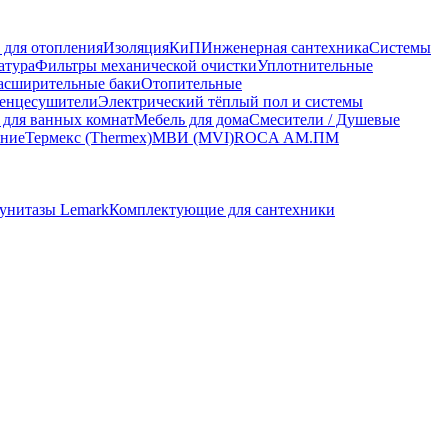
 для отопления
Изоляция
КиП
Инженерная сантехника
Системы
атура
Фильтры механической очистки
Уплотнительные
асширительные баки
Отопительные
енцесушители
Электрический тёплый пол и системы
 для ванных комнат
Мебель для дома
Смесители / Душевые
ание
Термекс (Thermex)
МВИ (MVI)
ROCA
АМ.ПМ
унитазы Lemark
Комплектующие для сантехники