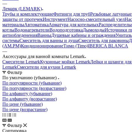
—
Лемарк (LEMARK)
Трубы и комплектующие
Фитинги для труб
Резьбовые латунные
защиты от протечек
Инструмент
Насосно-смесительный узел
Нас
материалы
Автоматика
Арматура для котельных
Распределитель
котлы
Водонагреватели
Водоподготовка
Дымоходы
Источники пи
антиобледенения
Ванны
Душевые кабины и ограждения
Унитазы
системы
Смеситель для ванны и душа
Смеситель для раковины
Д
(AM.PM)
Кондиционирование
Тимо (Timo)
IBERICA BLANCA
—
Аксессуары для ванной комнаты Lemark
Смесители Lemark
Кухонные мойки Lemark
Лейки и шланги для
Lemark
Смесители для кухни Lemark
Фильтр
По умолчанию (убывание)
По популярности (убывание)
По популярности (возрастание)
По алфавиту (убывание)
По алфавиту (возрастание)
По цене (убывание)
По цене (возрастание)
Фильтр
Сортировка