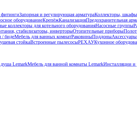
 фитинги
Запорная и регулирующая арматура
Коллекторы, шкафы
осное оборудование
Крепёж
Канализация
Предохранительная арм
ные коллекторы для котельного оборудования
Насосные группы
Р
тания, стабилизаторы, инверторы
Отопительные приборы
Полот
 / биде
Мебель для ванных комнат
Раковины
Поддоны
Аксессуары
ушевая стойка
Встроенные пылесосы
РЕХАУ
Кухонное оборудов
 душа Lemark
Мебель для ванной комнаты Lemark
Инсталляции и 