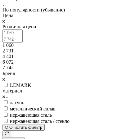
По популярности (убывание)
Цена
Розничная цена
1 060
2 731
4 401
6 072
7 742
Бренд
LEMARK
материал
латунь
металлический сплав
нержавеющая сталь
нержавеющая сталь / стекло
Очистить фильтр