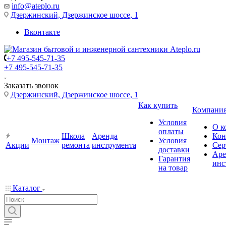
info@ateplo.ru
Дзержинский, Дзержинское шоссе, 1
Вконтакте
+7 495-545-71-35
+7 495-545-71-35
Заказать звонок
Дзержинский, Дзержинское шоссе, 1
Как купить
Компани
Условия
О к
оплаты
Школа
Аренда
Кон
Монтаж
Условия
Акции
ремонта
инструмента
Сер
доставки
Аре
Гарантия
инс
на товар
Каталог