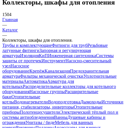
Коллекторы, шкафы для отопления
1504
Главная
—
Каталог
—
Коллекторы, шкафы для отопления
Трубы и комплектующие
Фитинги для труб
Резьбовые
латунные фитинги
Запорная и регулирующая
арматура
Изоляция
КиП
Инженерная сантехника
Системы
защиты от протечек
Инструмент
Насосно-смесительный
узел
Насосное
оборудование
Крепёж
Канализация
Предохранительная
арматура
Фильтры механической очистки
Уплотнительные
материалы
Автоматика
Арматура для
котельных
Распределительные коллекторы для котельного
оборудования
Насосные группы
Расширительные
баки
Отопительные
котлы
Водонагреватели
Водоподготовка
Дымоходы
Источники
питания, стабилизаторы, инверторы
Отопительные
приборы
Полотенцесушители
Электрический тёплый пол и
системы антиобледенения
Ванны
Душевые кабины и
ограждения
Унитазы / биде
Мебель для ванных
комнат
Раковины
Поддоны
Аксессуары для ванных