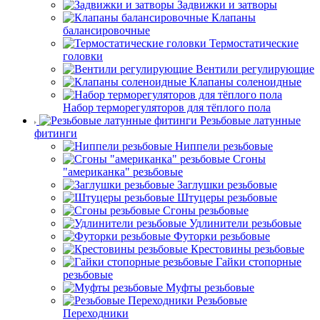
Задвижки и затворы
Клапаны
балансировочные
Термостатические
головки
Вентили регулирующие
Клапаны соленоидные
Набор терморегуляторов для тёплого пола
Резьбовые латунные
фитинги
Ниппели резьбовые
Сгоны
"американка" резьбовые
Заглушки резьбовые
Штуцеры резьбовые
Сгоны резьбовые
Удлинители резьбовые
Футорки резьбовые
Крестовины резьбовые
Гайки стопорные
резьбовые
Муфты резьбовые
Резьбовые
Переходники