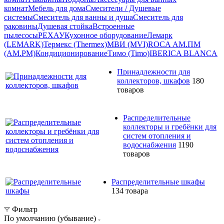
комнат
Мебель для дома
Смесители / Душевые
системы
Смеситель для ванны и душа
Смеситель для
раковины
Душевая стойка
Встроенные
пылесосы
РЕХАУ
Кухонное оборудование
Лемарк
(LEMARK)
Термекс (Thermex)
МВИ (MVI)
ROCA
АМ.ПМ
(AM.PM)
Кондиционирование
Тимо (Timo)
IBERICA BLANCA
Принадлежности для
коллекторов, шкафов
180
товаров
Распределительные
коллекторы и гребёнки для
систем отопления и
водоснабжения
1190
товаров
Распределительные шкафы
134 товара
Фильтр
По умолчанию (убывание)