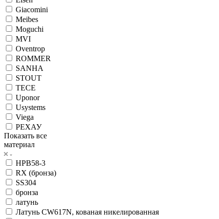
Giacomini
Meibes
Moguchi
MVI
Oventrop
ROMMER
SANHA
STOUT
TECE
Uponor
Usystems
Viega
РЕХАУ
Показать все
материал
HPB58-3
RX (бронза)
SS304
бронза
латунь
Латунь CW617N, кованая никелированная