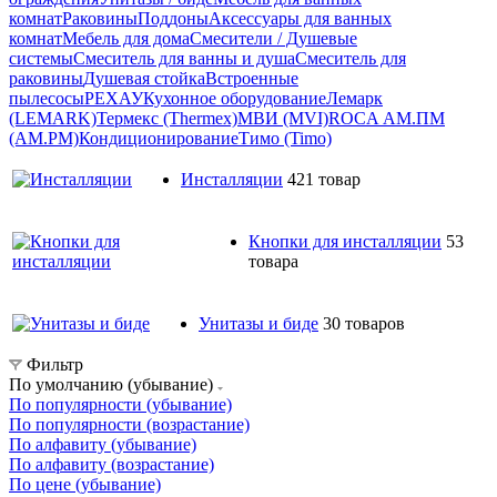
комнат
Раковины
Поддоны
Аксессуары для ванных
комнат
Мебель для дома
Смесители / Душевые
системы
Смеситель для ванны и душа
Смеситель для
раковины
Душевая стойка
Встроенные
пылесосы
РЕХАУ
Кухонное оборудование
Лемарк
(LEMARK)
Термекс (Thermex)
МВИ (MVI)
ROCA
АМ.ПМ
(AM.PM)
Кондиционирование
Тимо (Timo)
Инсталляции
421 товар
Кнопки для инсталляции
53
товара
Унитазы и биде
30 товаров
Фильтр
По умолчанию (убывание)
По популярности (убывание)
По популярности (возрастание)
По алфавиту (убывание)
По алфавиту (возрастание)
По цене (убывание)