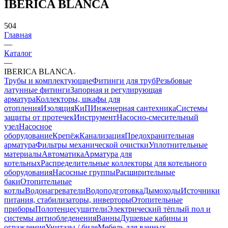
IBERICA BLANCA
504
Главная
—
Каталог
—
IBERICA BLANCA
Трубы и комплектующие
Фитинги для труб
Резьбовые
латунные фитинги
Запорная и регулирующая
арматура
Коллекторы, шкафы для
отопления
Изоляция
КиП
Инженерная сантехника
Системы
защиты от протечек
Инструмент
Насосно-смесительный
узел
Насосное
оборудование
Крепёж
Канализация
Предохранительная
арматура
Фильтры механической очистки
Уплотнительные
материалы
Автоматика
Арматура для
котельных
Распределительные коллекторы для котельного
оборудования
Насосные группы
Расширительные
баки
Отопительные
котлы
Водонагреватели
Водоподготовка
Дымоходы
Источники
питания, стабилизаторы, инверторы
Отопительные
приборы
Полотенцесушители
Электрический тёплый пол и
системы антиобледенения
Ванны
Душевые кабины и
ограждения
Унитазы / биде
Мебель для ванных