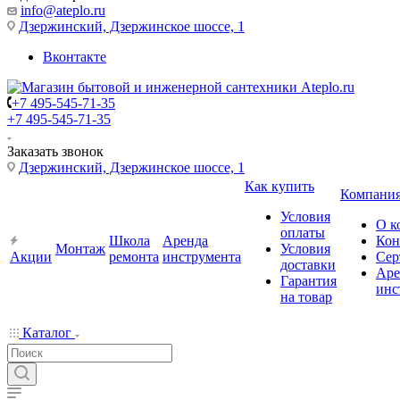
info@ateplo.ru
Дзержинский, Дзержинское шоссе, 1
Вконтакте
+7 495-545-71-35
+7 495-545-71-35
Заказать звонок
Дзержинский, Дзержинское шоссе, 1
Как купить
Компани
Условия
О к
оплаты
Школа
Аренда
Кон
Монтаж
Условия
Акции
ремонта
инструмента
Сер
доставки
Аре
Гарантия
инс
на товар
Каталог