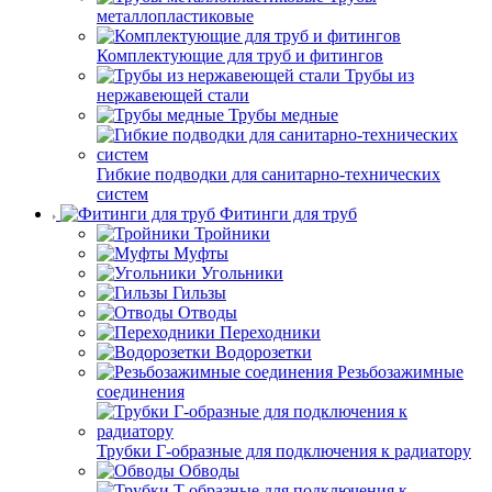
металлопластиковые
Комплектующие для труб и фитингов
Трубы из
нержавеющей стали
Трубы медные
Гибкие подводки для санитарно-технических
систем
Фитинги для труб
Тройники
Муфты
Угольники
Гильзы
Отводы
Переходники
Водорозетки
Резьбозажимные
соединения
Трубки Г-образные для подключения к радиатору
Обводы