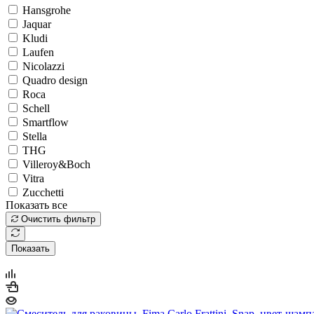
Hansgrohe
Jaquar
Kludi
Laufen
Nicolazzi
Quadro design
Roca
Schell
Smartflow
Stella
THG
Villeroy&Boch
Vitra
Zucchetti
Показать все
Очистить фильтр
Показать