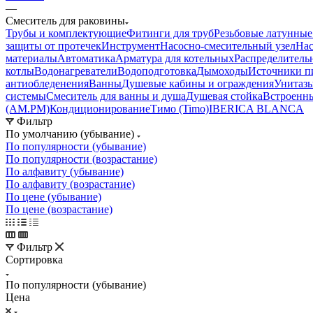
—
Смеситель для раковины
Трубы и комплектующие
Фитинги для труб
Резьбовые латунные
защиты от протечек
Инструмент
Насосно-смесительный узел
Нас
материалы
Автоматика
Арматура для котельных
Распределитель
котлы
Водонагреватели
Водоподготовка
Дымоходы
Источники пи
антиобледенения
Ванны
Душевые кабины и ограждения
Унитазы
системы
Смеситель для ванны и душа
Душевая стойка
Встроенн
(AM.PM)
Кондиционирование
Тимо (Timo)
IBERICA BLANCA
Фильтр
По умолчанию (убывание)
По популярности (убывание)
По популярности (возрастание)
По алфавиту (убывание)
По алфавиту (возрастание)
По цене (убывание)
По цене (возрастание)
Фильтр
Сортировка
По популярности (убывание)
Цена