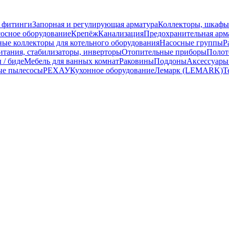
 фитинги
Запорная и регулирующая арматура
Коллекторы, шкафы
осное оборудование
Крепёж
Канализация
Предохранительная арм
ные коллекторы для котельного оборудования
Насосные группы
Р
тания, стабилизаторы, инверторы
Отопительные приборы
Полот
 / биде
Мебель для ванных комнат
Раковины
Поддоны
Аксессуары
ые пылесосы
РЕХАУ
Кухонное оборудование
Лемарк (LEMARK)
Т