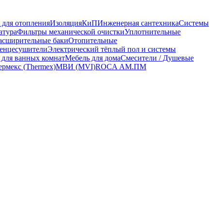
 для отопления
Изоляция
КиП
Инженерная сантехника
Системы
атура
Фильтры механической очистки
Уплотнительные
асширительные баки
Отопительные
енцесушители
Электрический тёплый пол и системы
 для ванных комнат
Мебель для дома
Смесители / Душевые
ермекс (Thermex)
МВИ (MVI)
ROCA
АМ.ПМ