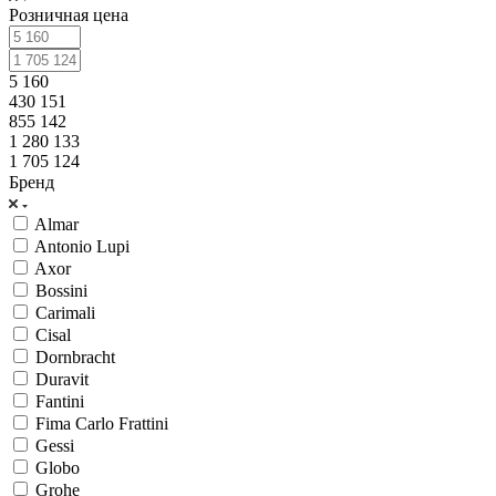
Розничная цена
5 160
430 151
855 142
1 280 133
1 705 124
Бренд
Almar
Antonio Lupi
Axor
Bossini
Carimali
Cisal
Dornbracht
Duravit
Fantini
Fima Carlo Frattini
Gessi
Globo
Grohe