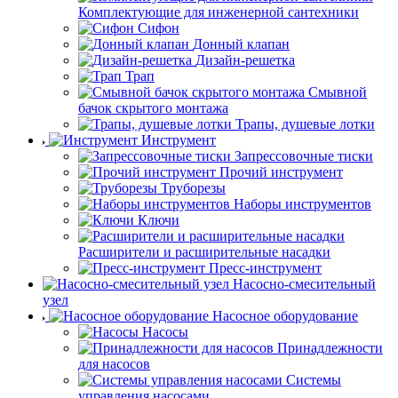
Комплектующие для инженерной сантехники
Сифон
Донный клапан
Дизайн-решетка
Трап
Смывной
бачок скрытого монтажа
Трапы, душевые лотки
Инструмент
Запрессовочные тиски
Прочий инструмент
Труборезы
Наборы инструментов
Ключи
Расширители и расширительные насадки
Пресс-инструмент
Насосно-смесительный
узел
Насосное оборудование
Насосы
Принадлежности
для насосов
Системы
управления насосами