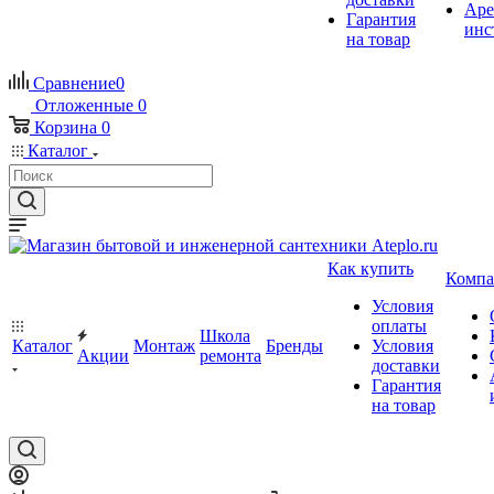
Аре
Гарантия
инс
на товар
Сравнение
0
Отложенные
0
Корзина
0
Каталог
Как купить
Компа
Условия
оплаты
Школа
Каталог
Монтаж
Бренды
Условия
Акции
ремонта
доставки
Гарантия
на товар