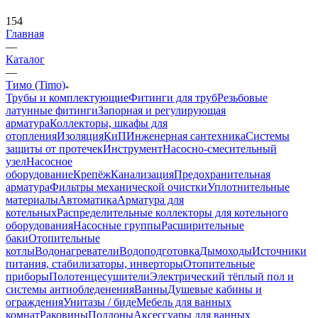
154
Главная
—
Каталог
—
Тимо (Timo)
Трубы и комплектующие
Фитинги для труб
Резьбовые
латунные фитинги
Запорная и регулирующая
арматура
Коллекторы, шкафы для
отопления
Изоляция
КиП
Инженерная сантехника
Системы
защиты от протечек
Инструмент
Насосно-смесительный
узел
Насосное
оборудование
Крепёж
Канализация
Предохранительная
арматура
Фильтры механической очистки
Уплотнительные
материалы
Автоматика
Арматура для
котельных
Распределительные коллекторы для котельного
оборудования
Насосные группы
Расширительные
баки
Отопительные
котлы
Водонагреватели
Водоподготовка
Дымоходы
Источники
питания, стабилизаторы, инверторы
Отопительные
приборы
Полотенцесушители
Электрический тёплый пол и
системы антиобледенения
Ванны
Душевые кабины и
ограждения
Унитазы / биде
Мебель для ванных
комнат
Раковины
Поддоны
Аксессуары для ванных