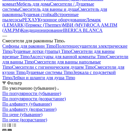
комнат
Мебель для дома
Смесители / Душевые
системы
Смеситель для ванны и душа
Смеситель для
раковины
Душевая стойка
Встроенные
пылесосы
РЕХАУ
Кухонное оборудование
Лемарк
(LEMARK)
Термекс (Thermex)
МВИ (MVI)
ROCA
АМ.ПМ
(AM.PM)
Кондиционирование
IBERICA BLANCA
—
Смесители для раковины Timo
Сифоны для раковин Timo
Полотенцесушители электрические
Timo
Душевые лотки (трапы) Timo
Смесители для ванны
врезные Timo
Аксессуары для ванной комнаты Timo
Смесители
для ванны Timo
Смесители для ванны напольные
Timo
Смесители с гигиеническим душем Timo
Смесители для
кухни Timo
Душевые системы Timo
Зеркала с подсветкой
Timo
Лейки и шланги для душа Timo
Фильтр
По умолчанию (убывание)
По популярности (убывание)
По популярности (возрастание)
По алфавиту (убывание)
По алфавиту (возрастание)
По цене (убывание)
По цене (возрастание)