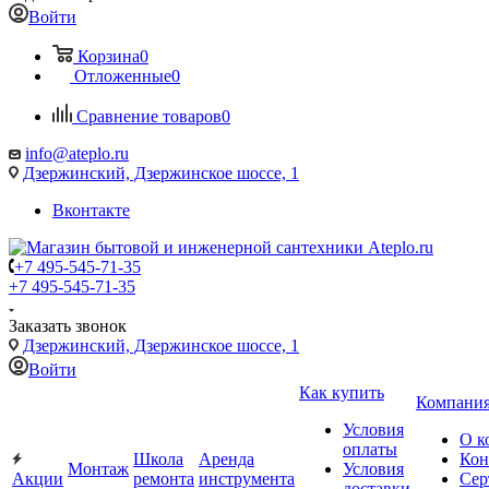
Войти
Корзина
0
Отложенные
0
Сравнение товаров
0
info@ateplo.ru
Дзержинский, Дзержинское шоссе, 1
Вконтакте
+7 495-545-71-35
+7 495-545-71-35
Заказать звонок
Дзержинский, Дзержинское шоссе, 1
Войти
Как купить
Компани
Условия
О к
оплаты
Школа
Аренда
Кон
Монтаж
Условия
Акции
ремонта
инструмента
Сер
доставки