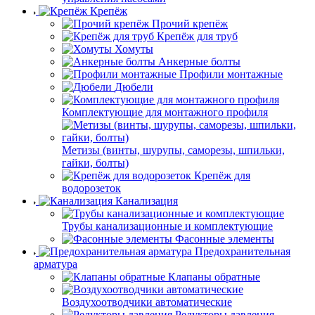
Крепёж
Прочий крепёж
Крепёж для труб
Хомуты
Анкерные болты
Профили монтажные
Дюбели
Комплектующие для монтажного профиля
Метизы (винты, шурупы, саморезы, шпильки,
гайки, болты)
Крепёж для
водорозеток
Канализация
Трубы канализационные и комплектующие
Фасонные элементы
Предохранительная
арматура
Клапаны обратные
Воздухоотводчики автоматические
Редукторы давления