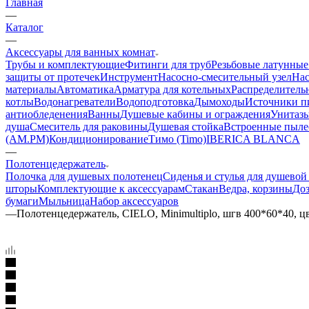
Главная
—
Каталог
—
Аксессуары для ванных комнат
Трубы и комплектующие
Фитинги для труб
Резьбовые латунные
защиты от протечек
Инструмент
Насосно-смесительный узел
Нас
материалы
Автоматика
Арматура для котельных
Распределитель
котлы
Водонагреватели
Водоподготовка
Дымоходы
Источники пи
антиобледенения
Ванны
Душевые кабины и ограждения
Унитазы
душа
Смеситель для раковины
Душевая стойка
Встроенные пыле
(AM.PM)
Кондиционирование
Тимо (Timo)
IBERICA BLANCA
—
Полотенцедержатель
Полочка для душевых полотенец
Сиденья и стулья для душевой
шторы
Комплектующие к аксессуарам
Стакан
Ведра, корзины
Доз
бумаги
Мыльница
Набор аксессуаров
—
Полотенцедержатель, CIELO, Minimultiplo, шгв 400*60*40, цв