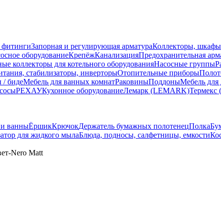
 фитинги
Запорная и регулирующая арматура
Коллекторы, шкафы
осное оборудование
Крепёж
Канализация
Предохранительная арм
ные коллекторы для котельного оборудования
Насосные группы
Р
тания, стабилизаторы, инверторы
Отопительные приборы
Полот
 / биде
Мебель для ванных комнат
Раковины
Поддоны
Мебель для
сосы
РЕХАУ
Кухонное оборудование
Лемарк (LEMARK)
Термекс 
 и ванны
Ёршик
Крючок
Держатель бумажных полотенец
Полка
Бу
атор для жидкого мыла
Блюда, подносы, салфетницы, емкости
Ко
ет-Nero Matt