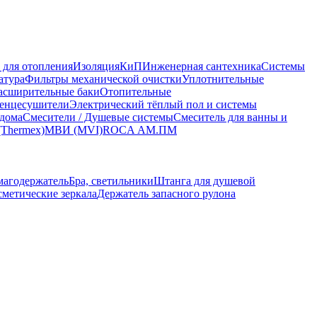
 для отопления
Изоляция
КиП
Инженерная сантехника
Системы
атура
Фильтры механической очистки
Уплотнительные
асширительные баки
Отопительные
енцесушители
Электрический тёплый пол и системы
 дома
Смесители / Душевые системы
Смеситель для ванны и
(Thermex)
МВИ (MVI)
ROCA
АМ.ПМ
магодержатель
Бра, светильники
Штанга для душевой
сметические зеркала
Держатель запасного рулона