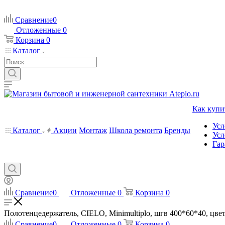
Сравнение
0
Отложенные
0
Корзина
0
Каталог
Как купи
Усл
Каталог
Акции
Монтаж
Школа ремонта
Бренды
Усл
Гар
Сравнение
0
Отложенные
0
Корзина
0
Полотенцедержатель, CIELO, Minimultiplo, шгв 400*60*40, цвет-
Сравнение
0
Отложенные
0
Корзина
0