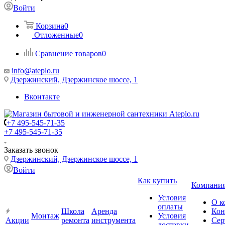
Войти
Корзина
0
Отложенные
0
Сравнение товаров
0
info@ateplo.ru
Дзержинский, Дзержинское шоссе, 1
Вконтакте
+7 495-545-71-35
+7 495-545-71-35
Заказать звонок
Дзержинский, Дзержинское шоссе, 1
Войти
Как купить
Компани
Условия
О к
оплаты
Школа
Аренда
Кон
Монтаж
Условия
Акции
ремонта
инструмента
Сер
доставки