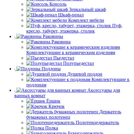
Консоль
Зеркальный шкаф
Шкаф-пенал
Комплект мебели
Пуф,
кресло, табурет, этажерка, столик
Раковины
Раковина
Комплектующие к керамическим изделиям
Пьедестал
Полупьедестал
Поддоны
Душевой поддон
Комплектующие к
поддонам
Аксессуары для
ванных комнат
Ёршик
Крючок
Держатель
бумажных полотенец
Полотенцедержатель
Полка
Бумагодержатель