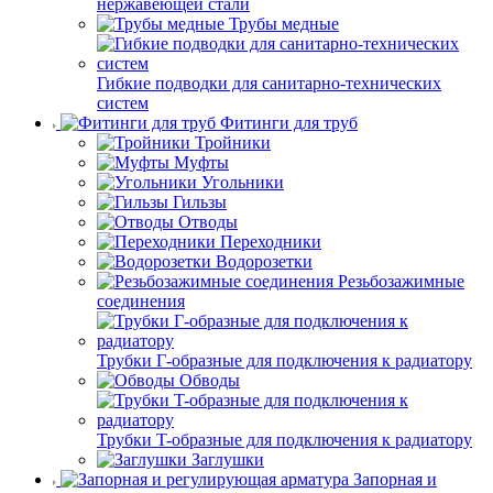
нержавеющей стали
Трубы медные
Гибкие подводки для санитарно-технических
систем
Фитинги для труб
Тройники
Муфты
Угольники
Гильзы
Отводы
Переходники
Водорозетки
Резьбозажимные
соединения
Трубки Г-образные для подключения к радиатору
Обводы
Трубки T-образные для подключения к радиатору
Заглушки
Запорная и