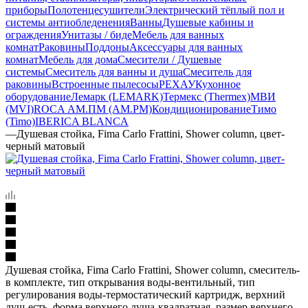
приборы
Полотенцесушители
Электрический тёплый пол и
системы антиобледенения
Ванны
Душевые кабины и
ограждения
Унитазы / биде
Мебель для ванных
комнат
Раковины
Поддоны
Аксессуары для ванных
комнат
Мебель для дома
Смесители / Душевые
системы
Смеситель для ванны и душа
Смеситель для
раковины
Встроенные пылесосы
РЕХАУ
Кухонное
оборудование
Лемарк (LEMARK)
Термекс (Thermex)
МВИ
(MVI)
ROCA
АМ.ПМ (AM.PM)
Кондиционирование
Тимо
(Timo)
IBERICA BLANCA
—
Душевая стойка, Fima Carlo Frattini, Shower column, цвет-
черный матовый
Душевая стойка, Fima Carlo Frattini, Shower column, смеситель-
в комплекте, тип открывания воды-вентильный, тип
регулирования воды-термостатический картридж, верхний
душ-есть, форма верхнего душа-квадратная, размер верхнего