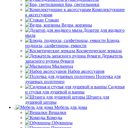
Бра, светильники
Комплектующие
к аксессуарам
Стакан
Ведра, корзины
Дозатор для жидкого
мыла
Блюда,
подносы, салфетницы, емкости
Косметические зеркала
Держатель
запасного рулона бумаги
Мыльница
Набор аксессуаров
Полочка для
душевых полотенец
Сиденья
и стулья для душевой и ванны
Штанга для
душевой шторы
Мебель для дома
Вешалки
Комоды
Обувницы
Прихожие