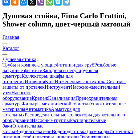
Душевая стойка, Fima Carlo Frattini,
Shower column, цвет-черный матовый
Главная
—
Каталог
—
Душевая стойка
Трубы и комплектующие
Фитинги для труб
Резьбовые
латунные фитинги
Запорная и регулирующая
арматура
Коллекторы, шкафы для
отопления
Изоляция
КиП
Инженерная сантехника
Системы
защиты от протечек
Инструмент
Насосно-смесительный
узел
Насосное
оборудование
Крепёж
Канализация
Предохранительная
арматура
Фильтры механической очистки
Уплотнительные
материалы
Автоматика
Арматура для
котельных
Распределительные коллекторы для котельного
оборудования
Насосные группы
Расширительные
баки
Отопительные
котлы
Водонагреватели
Водоподготовка
Дымоходы
Источники
питания, стабилизаторы, инверторы
Отопительные