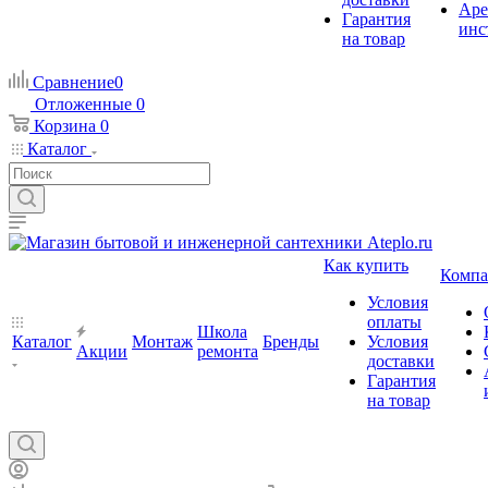
Аре
Гарантия
инс
на товар
Сравнение
0
Отложенные
0
Корзина
0
Каталог
Как купить
Компа
Условия
оплаты
Школа
Каталог
Монтаж
Бренды
Условия
Акции
ремонта
доставки
Гарантия
на товар