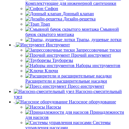
Комплектующие для инженерной сантехники
Сифон
Донный клапан
Дизайн-решетка
Трап
Смывной
бачок скрытого монтажа
Трапы, душевые лотки
Инструмент
Запрессовочные тиски
Прочий инструмент
Труборезы
Наборы инструментов
Ключи
Расширители и расширительные насадки
Пресс-инструмент
Насосно-смесительный
узел
Насосное оборудование
Насосы
Принадлежности
для насосов
Системы
управления насосами