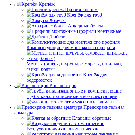
Крепёж
Прочий крепёж
Крепёж для труб
Хомуты
Анкерные болты
Профили монтажные
Дюбели
Комплектующие для монтажного профиля
Метизы (винты, шурупы, саморезы, шпильки,
гайки, болты)
Крепёж для
водорозеток
Канализация
Трубы канализационные и комплектующие
Фасонные элементы
Предохранительная
арматура
Клапаны обратные
Воздухоотводчики автоматические
Редукторы давления