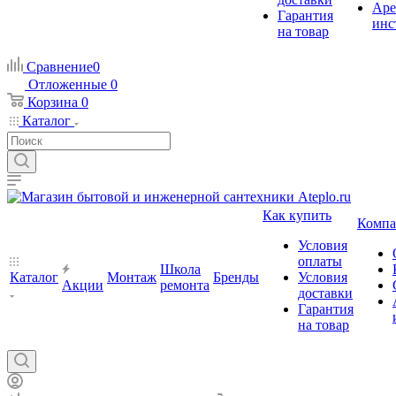
Аре
Гарантия
инс
на товар
Сравнение
0
Отложенные
0
Корзина
0
Каталог
Как купить
Компа
Условия
оплаты
Школа
Каталог
Монтаж
Бренды
Условия
Акции
ремонта
доставки
Гарантия
на товар