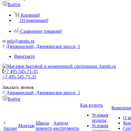
Войти
Корзина
0
Отложенные
0
Сравнение товаров
0
info@ateplo.ru
Дзержинский, Дзержинское шоссе, 1
Вконтакте
+7 495-545-71-35
+7 495-545-71-35
Заказать звонок
Дзержинский, Дзержинское шоссе, 1
Войти
Как купить
Компани
Условия
О к
оплаты
Школа
Аренда
Кон
Монтаж
Условия
Акции
ремонта
инструмента
Сер
доставки