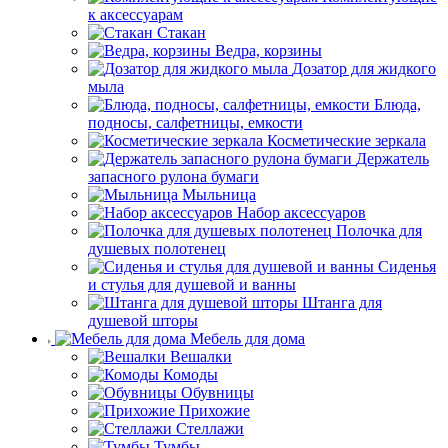
к аксессуарам
Стакан
Ведра, корзины
Дозатор для жидкого
мыла
Блюда,
подносы, салфетницы, емкости
Косметические зеркала
Держатель
запасного рулона бумаги
Мыльница
Набор аксессуаров
Полочка для
душевых полотенец
Сиденья
и стулья для душевой и ванны
Штанга для
душевой шторы
Мебель для дома
Вешалки
Комоды
Обувницы
Прихожие
Стеллажи
Тумбы