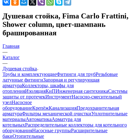
Душевая стойка, Fima Carlo Frattini,
Shower column, цвет-шампань
брашированная
Главная
—
Каталог
—
Душевая стойка
Трубы и комплектующие
Фитинги для труб
Резьбовые
латунные фитинги
Запорная и регулирующая
арматура
Коллекторы, шкафы для
отопления
Изоляция
КиП
Инженерная сантехника
Системы
защиты от протечек
Инструмент
Насосно-смесительный
узел
Насосное
оборудование
Крепёж
Канализация
Предохранительная
арматура
Фильтры механической очистки
Уплотнительные
материалы
Автоматика
Арматура для
котельных
Распределительные коллекторы для котельного
оборудования
Насосные группы
Расширительные
баки
Отопительные