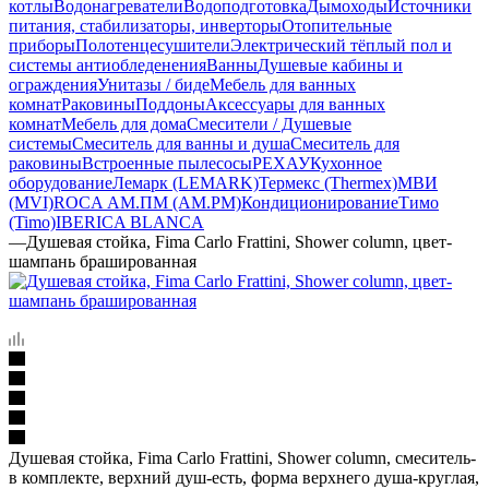
котлы
Водонагреватели
Водоподготовка
Дымоходы
Источники
питания, стабилизаторы, инверторы
Отопительные
приборы
Полотенцесушители
Электрический тёплый пол и
системы антиобледенения
Ванны
Душевые кабины и
ограждения
Унитазы / биде
Мебель для ванных
комнат
Раковины
Поддоны
Аксессуары для ванных
комнат
Мебель для дома
Смесители / Душевые
системы
Смеситель для ванны и душа
Смеситель для
раковины
Встроенные пылесосы
РЕХАУ
Кухонное
оборудование
Лемарк (LEMARK)
Термекс (Thermex)
МВИ
(MVI)
ROCA
АМ.ПМ (AM.PM)
Кондиционирование
Тимо
(Timo)
IBERICA BLANCA
—
Душевая стойка, Fima Carlo Frattini, Shower column, цвет-
шампань брашированная
Душевая стойка, Fima Carlo Frattini, Shower column, смеситель-
в комплекте, верхний душ-есть, форма верхнего душа-круглая,