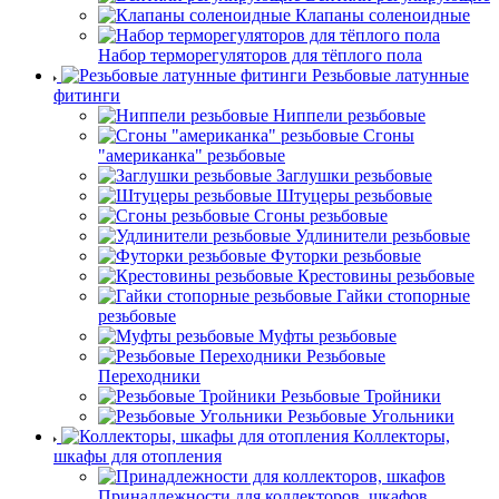
Клапаны соленоидные
Набор терморегуляторов для тёплого пола
Резьбовые латунные
фитинги
Ниппели резьбовые
Сгоны
"американка" резьбовые
Заглушки резьбовые
Штуцеры резьбовые
Сгоны резьбовые
Удлинители резьбовые
Футорки резьбовые
Крестовины резьбовые
Гайки стопорные
резьбовые
Муфты резьбовые
Резьбовые
Переходники
Резьбовые Тройники
Резьбовые Угольники
Коллекторы,
шкафы для отопления
Принадлежности для коллекторов, шкафов