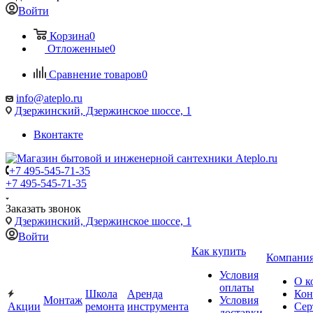
Войти
Корзина
0
Отложенные
0
Сравнение товаров
0
info@ateplo.ru
Дзержинский, Дзержинское шоссе, 1
Вконтакте
+7 495-545-71-35
+7 495-545-71-35
Заказать звонок
Дзержинский, Дзержинское шоссе, 1
Войти
Как купить
Компани
Условия
О к
оплаты
Школа
Аренда
Кон
Монтаж
Условия
Акции
ремонта
инструмента
Сер
доставки