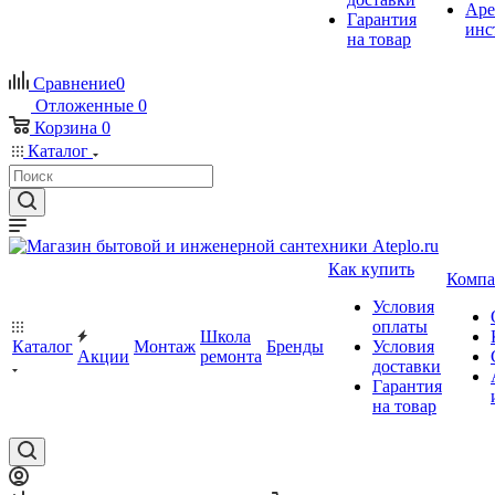
Аре
Гарантия
инс
на товар
Сравнение
0
Отложенные
0
Корзина
0
Каталог
Как купить
Компа
Условия
оплаты
Школа
Каталог
Монтаж
Бренды
Условия
Акции
ремонта
доставки
Гарантия
на товар