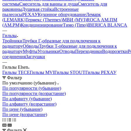
системы
Смеситель для ванны и душа
Смеситель для
раковины
Душевая стойка
Встроенные
пылесосы
РЕХАУ
Кухонное оборудование
Лемарк
(LEMARK)
Термекс (Thermex)
МВИ (MVI)
ROCA
АМ.ПМ
(AM.PM)
Кондиционирование
Тимо (Timo)
IBERICA BLANCA
—
Гильзы
Тройники
Трубки Г-образные для подключения к
радиатору
Обводы
Трубки T-образные для подключения к
радиатору
Муфты
Угольники
Отводы
Переходники
Водорозетки
Р
соединения
Заглушки
—
Гильзы Elsen
Гильзы TECE
Гильзы MVI
Гильзы STOUT
Гильзы РЕХАУ
Фильтр
По умолчанию (убывание)
По популярности (убывание)
По популярности (возрастание)
По алфавиту (убывание)
По алфавиту (возрастание)
По цене (убывание)
По цене (возрастание)
Фильтр