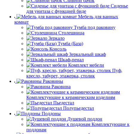
Сливной бачок
Сиденье
для унитаза с функцией биде
Мебель для ванных
комнат
Тумба под раковину
Столешница
Зеркало
Тумба (База)
Консоль
Зеркальный шкаф
Шкаф-пенал
Комплект мебели
Пуф,
кресло, табурет, этажерка, столик
Раковины
Раковина
Комплектующие к керамическим изделиям
Пьедестал
Полупьедестал
Поддоны
Душевой поддон
Комплектующие к
поддонам