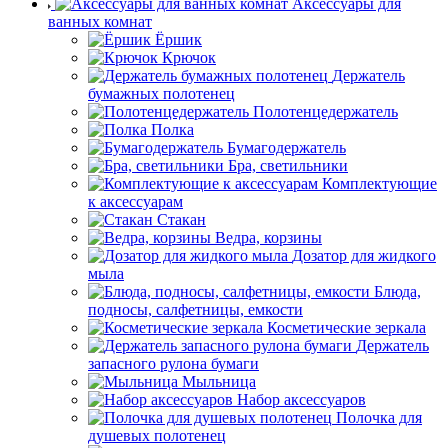
Аксессуары для
ванных комнат
Ёршик
Крючок
Держатель
бумажных полотенец
Полотенцедержатель
Полка
Бумагодержатель
Бра, светильники
Комплектующие
к аксессуарам
Стакан
Ведра, корзины
Дозатор для жидкого
мыла
Блюда,
подносы, салфетницы, емкости
Косметические зеркала
Держатель
запасного рулона бумаги
Мыльница
Набор аксессуаров
Полочка для
душевых полотенец