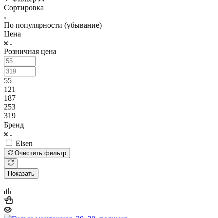
Сортировка
По популярности (убывание)
Цена
Розничная цена
55
121
187
253
319
Бренд
Elsen
Очистить фильтр
Показать