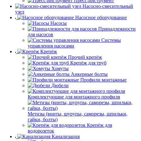
Пресс-инструмент
Насосно-смесительный
узел
Насосное оборудование
Насосы
Принадлежности
для насосов
Системы
управления насосами
Крепёж
Прочий крепёж
Крепёж для труб
Хомуты
Анкерные болты
Профили монтажные
Дюбели
Комплектующие для монтажного профиля
Метизы (винты, шурупы, саморезы, шпильки,
гайки, болты)
Крепёж для
водорозеток
Канализация