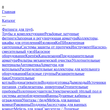
8
Главная
—
Каталог
—
Фитинги для труб
Трубы и комплектующие
Резьбовые латунные
фитинги
Запорная и регулирующая арматура
Коллекторы,
шкафы для отопления
Изоляция
КиП
Инженерная
сантехника
Системы защиты от протечек
Инструмент
Насосно-
смесительный узел
Насосное
оборудование
Крепёж
Канализация
Предохранительная
арматура
Фильтры механической очистки
Уплотнительные
материалы
Автоматика
Арматура для
котельных
Распределительные коллекторы для котельного
оборудования
Насосные группы
Расширительные
баки
Отопительные
котлы
Водонагреватели
Водоподготовка
Дымоходы
Источники
питания, стабилизаторы, инверторы
Отопительные
приборы
Полотенцесушители
Электрический тёплый пол и
системы антиобледенения
Ванны
Душевые кабины и
ограждения
Унитазы / биде
Мебель для ванных
комнат
Раковины
Поддоны
Аксессуары для ванных
комнат
Мебель для дома
Смесители / Душевые