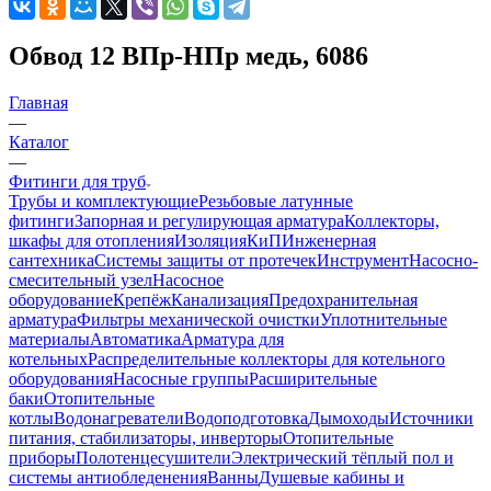
Обвод 12 ВПр-НПр медь, 6086
Главная
—
Каталог
—
Фитинги для труб
Трубы и комплектующие
Резьбовые латунные
фитинги
Запорная и регулирующая арматура
Коллекторы,
шкафы для отопления
Изоляция
КиП
Инженерная
сантехника
Системы защиты от протечек
Инструмент
Насосно-
смесительный узел
Насосное
оборудование
Крепёж
Канализация
Предохранительная
арматура
Фильтры механической очистки
Уплотнительные
материалы
Автоматика
Арматура для
котельных
Распределительные коллекторы для котельного
оборудования
Насосные группы
Расширительные
баки
Отопительные
котлы
Водонагреватели
Водоподготовка
Дымоходы
Источники
питания, стабилизаторы, инверторы
Отопительные
приборы
Полотенцесушители
Электрический тёплый пол и
системы антиобледенения
Ванны
Душевые кабины и