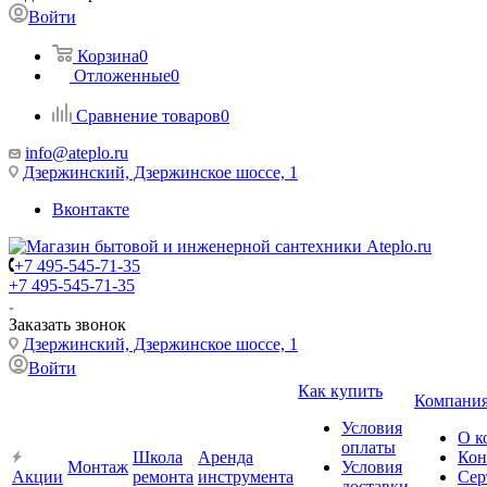
Войти
Корзина
0
Отложенные
0
Сравнение товаров
0
info@ateplo.ru
Дзержинский, Дзержинское шоссе, 1
Вконтакте
+7 495-545-71-35
+7 495-545-71-35
Заказать звонок
Дзержинский, Дзержинское шоссе, 1
Войти
Как купить
Компани
Условия
О к
оплаты
Школа
Аренда
Кон
Монтаж
Условия
Акции
ремонта
инструмента
Сер
доставки