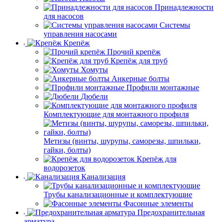
Принадлежности
для насосов
Системы
управления насосами
Крепёж
Прочий крепёж
Крепёж для труб
Хомуты
Анкерные болты
Профили монтажные
Дюбели
Комплектующие для монтажного профиля
Метизы (винты, шурупы, саморезы, шпильки,
гайки, болты)
Крепёж для
водорозеток
Канализация
Трубы канализационные и комплектующие
Фасонные элементы
Предохранительная
арматура