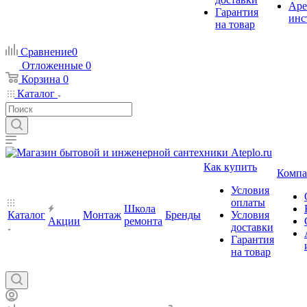
Аре
Гарантия
инс
на товар
Сравнение
0
Отложенные
0
Корзина
0
Каталог
Как купить
Компа
Условия
оплаты
Школа
Каталог
Монтаж
Бренды
Условия
Акции
ремонта
доставки
Гарантия
на товар