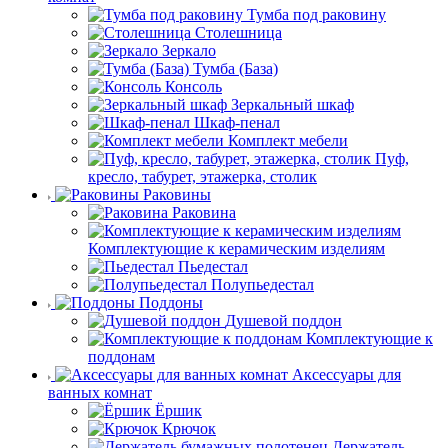
Тумба под раковину
Столешница
Зеркало
Тумба (База)
Консоль
Зеркальный шкаф
Шкаф-пенал
Комплект мебели
Пуф,
кресло, табурет, этажерка, столик
Раковины
Раковина
Комплектующие к керамическим изделиям
Пьедестал
Полупьедестал
Поддоны
Душевой поддон
Комплектующие к
поддонам
Аксессуары для
ванных комнат
Ёршик
Крючок
Держатель