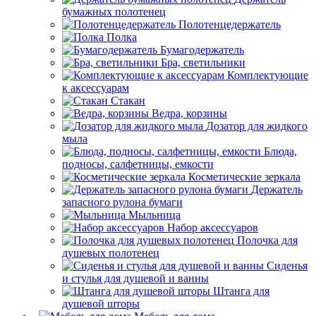
бумажных полотенец
Полотенцедержатель
Полка
Бумагодержатель
Бра, светильники
Комплектующие
к аксессуарам
Стакан
Ведра, корзины
Дозатор для жидкого
мыла
Блюда,
подносы, салфетницы, емкости
Косметические зеркала
Держатель
запасного рулона бумаги
Мыльница
Набор аксессуаров
Полочка для
душевых полотенец
Сиденья
и стулья для душевой и ванны
Штанга для
душевой шторы