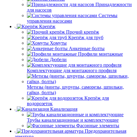
Принадлежности
для насосов
Системы
управления насосами
Крепёж
Прочий крепёж
Крепёж для труб
Хомуты
Анкерные болты
Профили монтажные
Дюбели
Комплектующие для монтажного профиля
Метизы (винты, шурупы, саморезы, шпильки,
гайки, болты)
Крепёж для
водорозеток
Канализация
Трубы канализационные и комплектующие
Фасонные элементы
Предохранительная
арматура