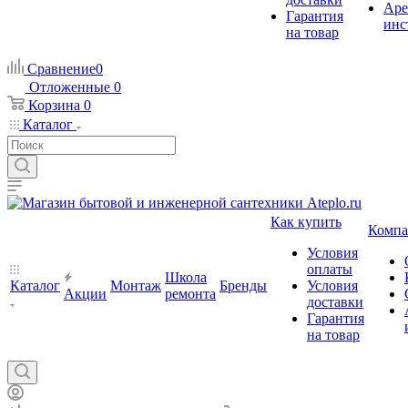
Аре
Гарантия
инс
на товар
Сравнение
0
Отложенные
0
Корзина
0
Каталог
Как купить
Компа
Условия
оплаты
Школа
Каталог
Монтаж
Бренды
Условия
Акции
ремонта
доставки
Гарантия
на товар