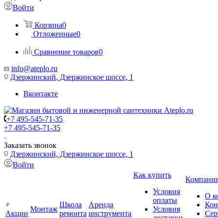
Войти
Корзина
0
Отложенные
0
Сравнение товаров
0
info@ateplo.ru
Дзержинский, Дзержинское шоссе, 1
Вконтакте
+7 495-545-71-35
+7 495-545-71-35
Заказать звонок
Дзержинский, Дзержинское шоссе, 1
Войти
Как купить
Компани
Условия
О к
оплаты
Школа
Аренда
Кон
Монтаж
Условия
Акции
ремонта
инструмента
Сер
доставки