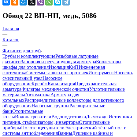
Обвод 22 ВП-НП, медь, 5086
Главная
—
Каталог
—
Фитинги для труб
Трубы и комплектующие
Резьбовые латунные
фитинги
Запорная и регулирующая арматура
Коллекторы,
шкафы для отопления
Изоляция
КиП
Инженерная
сантехника
Системы защиты от протечек
Инструмент
Насосно-
смесительный узел
Насосное
оборудование
Крепёж
Канализация
Предохранительная
арматура
Фильтры механической очистки
Уплотнительные
материалы
Автоматика
Арматура для
котельных
Распределительные коллекторы для котельного
оборудования
Насосные группы
Расширительные
баки
Отопительные
котлы
Водонагреватели
Водоподготовка
Дымоходы
Источники
питания, стабилизаторы, инверторы
Отопительные
приборы
Полотенцесушители
Электрический тёплый пол и
системы антиобледенения
Ванны
Душевые кабины и