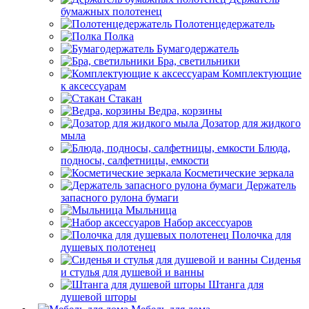
бумажных полотенец
Полотенцедержатель
Полка
Бумагодержатель
Бра, светильники
Комплектующие
к аксессуарам
Стакан
Ведра, корзины
Дозатор для жидкого
мыла
Блюда,
подносы, салфетницы, емкости
Косметические зеркала
Держатель
запасного рулона бумаги
Мыльница
Набор аксессуаров
Полочка для
душевых полотенец
Сиденья
и стулья для душевой и ванны
Штанга для
душевой шторы