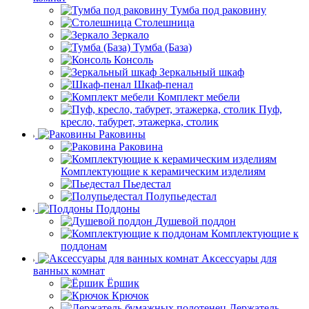
Тумба под раковину
Столешница
Зеркало
Тумба (База)
Консоль
Зеркальный шкаф
Шкаф-пенал
Комплект мебели
Пуф,
кресло, табурет, этажерка, столик
Раковины
Раковина
Комплектующие к керамическим изделиям
Пьедестал
Полупьедестал
Поддоны
Душевой поддон
Комплектующие к
поддонам
Аксессуары для
ванных комнат
Ёршик
Крючок
Держатель