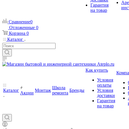
Аре
Гарантия
инс
на товар
Сравнение
0
Отложенные
0
Корзина
0
Каталог
Как купить
Компа
Условия
оплаты
Школа
Каталог
Монтаж
Бренды
Условия
Акции
ремонта
доставки
Гарантия
на товар