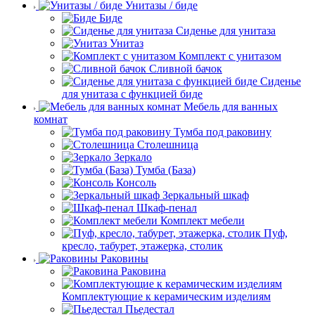
Унитазы / биде
Биде
Сиденье для унитаза
Унитаз
Комплект с унитазом
Сливной бачок
Сиденье
для унитаза с функцией биде
Мебель для ванных
комнат
Тумба под раковину
Столешница
Зеркало
Тумба (База)
Консоль
Зеркальный шкаф
Шкаф-пенал
Комплект мебели
Пуф,
кресло, табурет, этажерка, столик
Раковины
Раковина
Комплектующие к керамическим изделиям
Пьедестал