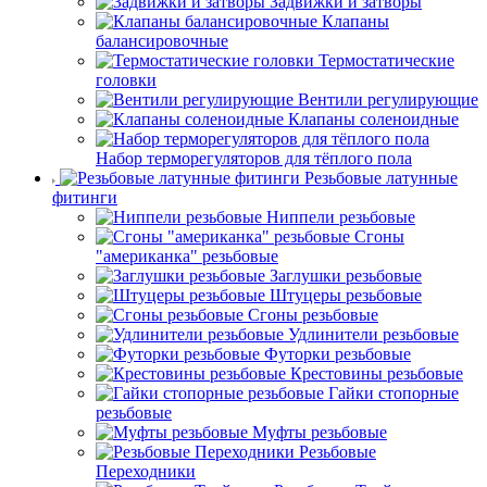
Задвижки и затворы
Клапаны
балансировочные
Термостатические
головки
Вентили регулирующие
Клапаны соленоидные
Набор терморегуляторов для тёплого пола
Резьбовые латунные
фитинги
Ниппели резьбовые
Сгоны
"американка" резьбовые
Заглушки резьбовые
Штуцеры резьбовые
Сгоны резьбовые
Удлинители резьбовые
Футорки резьбовые
Крестовины резьбовые
Гайки стопорные
резьбовые
Муфты резьбовые
Резьбовые
Переходники