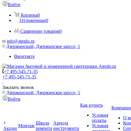
Войти
Корзина
0
Отложенные
0
Сравнение товаров
0
info@ateplo.ru
Дзержинский, Дзержинское шоссе, 1
Вконтакте
+7 495-545-71-35
+7 495-545-71-35
Заказать звонок
Дзержинский, Дзержинское шоссе, 1
Войти
Как купить
Компани
Условия
О к
оплаты
Школа
Аренда
Кон
Монтаж
Условия
Акции
ремонта
инструмента
Сер
доставки