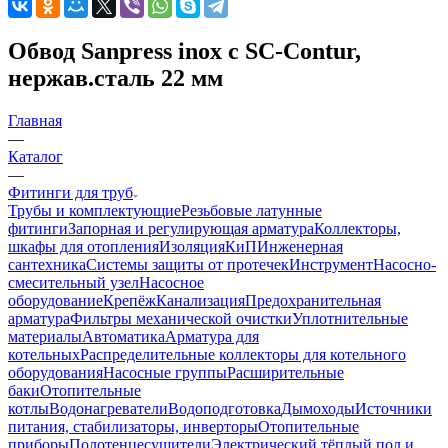
Обвод Sanpress inox с SC-Contur,
нержав.сталь 22 мм
Главная
—
Каталог
—
Фитинги для труб
Трубы и комплектующие
Резьбовые латунные
фитинги
Запорная и регулирующая арматура
Коллекторы,
шкафы для отопления
Изоляция
КиП
Инженерная
сантехника
Системы защиты от протечек
Инструмент
Насосно-
смесительный узел
Насосное
оборудование
Крепёж
Канализация
Предохранительная
арматура
Фильтры механической очистки
Уплотнительные
материалы
Автоматика
Арматура для
котельных
Распределительные коллекторы для котельного
оборудования
Насосные группы
Расширительные
баки
Отопительные
котлы
Водонагреватели
Водоподготовка
Дымоходы
Источники
питания, стабилизаторы, инверторы
Отопительные
приборы
Полотенцесушители
Электрический тёплый пол и