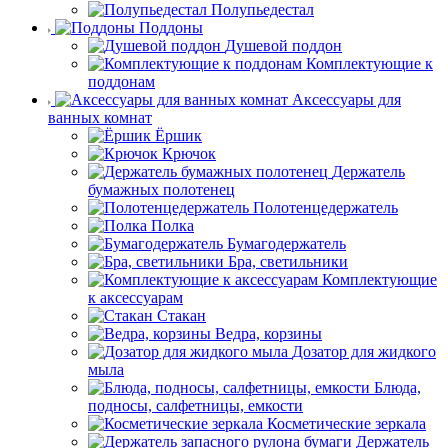
Полупьедестал
Поддоны
Душевой поддон
Комплектующие к
поддонам
Аксессуары для
ванных комнат
Ёршик
Крючок
Держатель
бумажных полотенец
Полотенцедержатель
Полка
Бумагодержатель
Бра, светильники
Комплектующие
к аксессуарам
Стакан
Ведра, корзины
Дозатор для жидкого
мыла
Блюда,
подносы, салфетницы, емкости
Косметические зеркала
Держатель