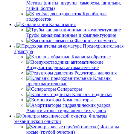
Метизы (винты, шурупы, саморезы, шпильки,
гайки, болты)
Крепёж для
водорозеток
Канализация
Трубы канализационные и комплектующие
Фасонные элементы
Предохранительная
арматура
Клапаны обратные
Воздухоотводчики автоматические
Редукторы давления
Клапаны
предохранительные
Сепараторы
Клапаны подпитки
Компенсаторы
Амортизаторы гидравлических ударов
Фильтры
механической очистки
Фильтры
косые (грубой очистки)