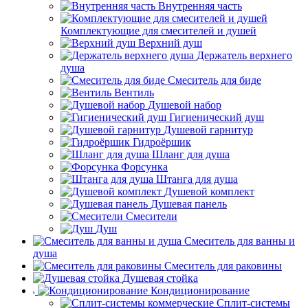
Внутренняя часть
Комплектующие для смесителей и душей
Верхний душ
Держатель верхнего
душа
Смеситель для биде
Вентиль
Душевой набор
Гигиенический душ
Душевой гарнитур
Гидроёршик
Шланг для душа
Форсунка
Штанга для душа
Душевой комплект
Душевая панель
Смесители
Душ
Смеситель для ванны и
душа
Смеситель для раковины
Душевая стойка
Кондиционирование
Сплит-системы