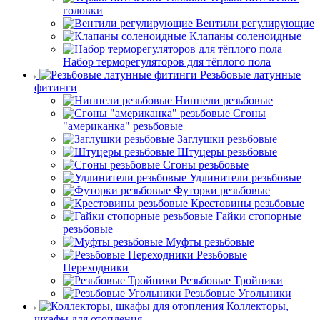
головки
Вентили регулирующие
Клапаны соленоидные
Набор терморегуляторов для тёплого пола
Резьбовые латунные
фитинги
Ниппели резьбовые
Сгоны
"американка" резьбовые
Заглушки резьбовые
Штуцеры резьбовые
Сгоны резьбовые
Удлинители резьбовые
Футорки резьбовые
Крестовины резьбовые
Гайки стопорные
резьбовые
Муфты резьбовые
Резьбовые
Переходники
Резьбовые Тройники
Резьбовые Угольники
Коллекторы,
шкафы для отопления