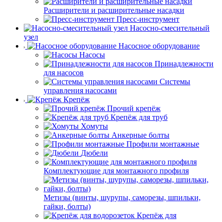
Расширители и расширительные насадки
Пресс-инструмент
Насосно-смесительный
узел
Насосное оборудование
Насосы
Принадлежности
для насосов
Системы
управления насосами
Крепёж
Прочий крепёж
Крепёж для труб
Хомуты
Анкерные болты
Профили монтажные
Дюбели
Комплектующие для монтажного профиля
Метизы (винты, шурупы, саморезы, шпильки,
гайки, болты)
Крепёж для