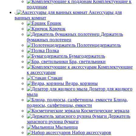
Комплектующие к
поддонам
Аксессуары для
ванных комнат
Ёршик
Крючок
Держатель
бумажных полотенец
Полотенцедержатель
Полка
Бумагодержатель
Бра, светильники
Комплектующие
к аксессуарам
Стакан
Ведра, корзины
Дозатор для жидкого
мыла
Блюда,
подносы, салфетницы, емкости
Косметические зеркала
Держатель
запасного рулона бумаги
Мыльница
Набор аксессуаров