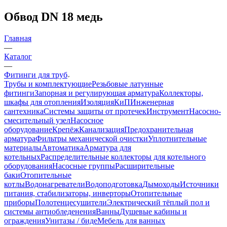
Обвод DN 18 медь
Главная
—
Каталог
—
Фитинги для труб
Трубы и комплектующие
Резьбовые латунные
фитинги
Запорная и регулирующая арматура
Коллекторы,
шкафы для отопления
Изоляция
КиП
Инженерная
сантехника
Системы защиты от протечек
Инструмент
Насосно-
смесительный узел
Насосное
оборудование
Крепёж
Канализация
Предохранительная
арматура
Фильтры механической очистки
Уплотнительные
материалы
Автоматика
Арматура для
котельных
Распределительные коллекторы для котельного
оборудования
Насосные группы
Расширительные
баки
Отопительные
котлы
Водонагреватели
Водоподготовка
Дымоходы
Источники
питания, стабилизаторы, инверторы
Отопительные
приборы
Полотенцесушители
Электрический тёплый пол и
системы антиобледенения
Ванны
Душевые кабины и
ограждения
Унитазы / биде
Мебель для ванных