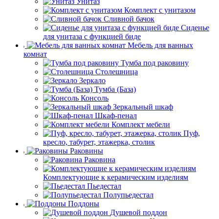
Унитаз
Комплект с унитазом
Сливной бачок
Сиденье
для унитаза с функцией биде
Мебель для ванных
комнат
Тумба под раковину
Столешница
Зеркало
Тумба (База)
Консоль
Зеркальный шкаф
Шкаф-пенал
Комплект мебели
Пуф,
кресло, табурет, этажерка, столик
Раковины
Раковина
Комплектующие к керамическим изделиям
Пьедестал
Полупьедестал
Поддоны
Душевой поддон