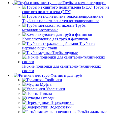
Трубы и комплектующие
Трубы из
сшитого полиэтилена (PEX)
Трубы из полиэтилена теплоизолированные
Трубы
металлопластиковые
Комплектующие для труб и фитингов
Трубы из
нержавеющей стали
Трубы медные
Гибкие подводки для санитарно-технических
систем
Фитинги для труб
Тройники
Муфты
Угольники
Гильзы
Отводы
Переходники
Водорозетки
Резьбозажимные