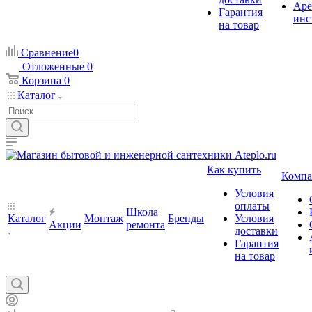
Аре
Гарантия
инс
на товар
Сравнение
0
Отложенные
0
Корзина
0
Каталог
Как купить
Компа
Условия
оплаты
Школа
Каталог
Монтаж
Бренды
Условия
Акции
ремонта
доставки
Гарантия
на товар