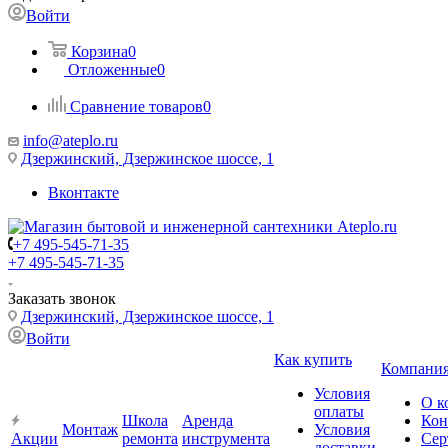
Войти
Корзина
0
Отложенные
0
Сравнение товаров
0
info@ateplo.ru
Дзержинский, Дзержинское шоссе, 1
Вконтакте
+7 495-545-71-35
+7 495-545-71-35
Заказать звонок
Дзержинский, Дзержинское шоссе, 1
Войти
Как купить
Компани
Условия
О к
оплаты
Школа
Аренда
Кон
Монтаж
Условия
Акции
ремонта
инструмента
Сер
доставки