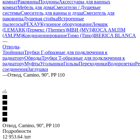
комнат
Раковины
Поддоны
Аксессуары для ванных
комнат
Мебель для дома
Смесители / Душевые
системы
Смеситель для ванны и душа
Смеситель для
раковины
Душевая стойка
Встроенные
пылесосы
РЕХАУ
Кухонное оборудование
Лемарк
(LEMARK)
Термекс (Thermex)
МВИ (MVI)
ROCA
АМ.ПМ
(AM.PM)
Кондиционирование
Тимо (Timo)
IBERICA BLANCA
—
Отводы
Тройники
Трубки Г-образные для подключения к
радиатору
Обводы
Трубки T-образные для подключения к
радиатору
Муфты
Угольники
Гильзы
Переходники
Водорозетки
Р
соединения
Заглушки
—
Отвод, Camino, 90°, PP 110
Отвод, Camino, 90°, PP 110
Подробности
12 953.64
/шт