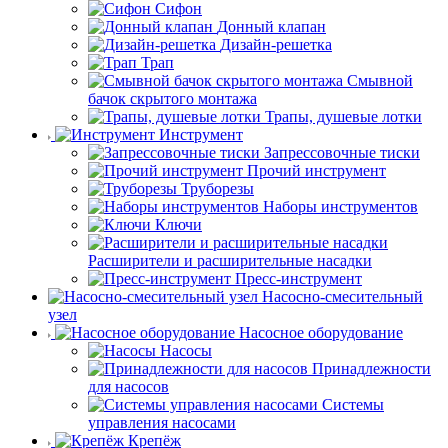
Сифон
Донный клапан
Дизайн-решетка
Трап
Смывной
бачок скрытого монтажа
Трапы, душевые лотки
Инструмент
Запрессовочные тиски
Прочий инструмент
Труборезы
Наборы инструментов
Ключи
Расширители и расширительные насадки
Пресс-инструмент
Насосно-смесительный
узел
Насосное оборудование
Насосы
Принадлежности
для насосов
Системы
управления насосами
Крепёж