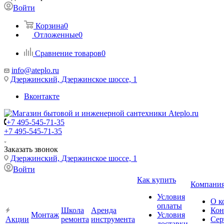
Войти
Корзина
0
Отложенные
0
Сравнение товаров
0
info@ateplo.ru
Дзержинский, Дзержинское шоссе, 1
Вконтакте
+7 495-545-71-35
+7 495-545-71-35
Заказать звонок
Дзержинский, Дзержинское шоссе, 1
Войти
Как купить
Компани
Условия
О к
оплаты
Школа
Аренда
Кон
Монтаж
Условия
Акции
ремонта
инструмента
Сер
доставки