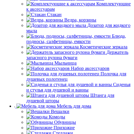
Комплектующие
к аксессуарам
Стакан
Ведра, корзины
Дозатор для жидкого
мыла
Блюда,
подносы, салфетницы, емкости
Косметические зеркала
Держатель
запасного рулона бумаги
Мыльница
Набор аксессуаров
Полочка для
душевых полотенец
Сиденья
и стулья для душевой и ванны
Штанга для
душевой шторы
Мебель для дома
Вешалки
Комоды
Обувницы
Прихожие
Стеллажи