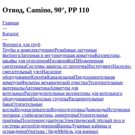
Отвод, Camino, 90°, PP 110
Главная
—
Каталог
—
Фитинги для труб
Трубы и комплектующие
Резьбовые латунные
фитинги
Запорная и регулирующая арматура
Коллекторы,
шкафы для отопления
Изоляция
КиП
Инженерная
сантехника
Системы защиты от протечек
Инструмент
Насосно-
смесительный узел
Насосное
оборудование
Крепёж
Канализация
Предохранительная
арматура
Фильтры механической очистки
Уплотнительные
материалы
Автоматика
Арматура для
котельных
Распределительные коллекторы для котельного
оборудования
Насосные группы
Расширительные
баки
Отопительные
котлы
Водонагреватели
Водоподготовка
Дымоходы
Источники
питания, стабилизаторы, инверторы
Отопительные
приборы
Полотенцесушители
Электрический тёплый пол и
системы антиобледенения
Ванны
Душевые кабины и
ограждения
Унитазы / биде
Мебель для ванных