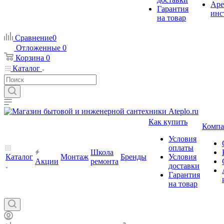
Аре
Гарантия
инс
на товар
Сравнение
0
Отложенные
0
Корзина
0
Каталог
Как купить
Компа
Условия
оплаты
Школа
Каталог
Монтаж
Бренды
Условия
Акции
ремонта
доставки
Гарантия
на товар