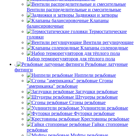
Вентили распределительные и смесительные
Задвижки и затворы
Клапаны
балансировочные
Термостатические
головки
Вентили регулирующие
Клапаны соленоидные
Набор терморегуляторов для тёплого пола
Резьбовые латунные
фитинги
Ниппели резьбовые
Сгоны
"американка" резьбовые
Заглушки резьбовые
Штуцеры резьбовые
Сгоны резьбовые
Удлинители резьбовые
Футорки резьбовые
Крестовины резьбовые
Гайки стопорные
резьбовые
Муфты резьбовые