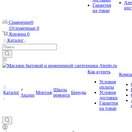
Аре
Гарантия
инс
на товар
Сравнение
0
Отложенные
0
Корзина
0
Каталог
Как купить
Компа
Условия
оплаты
Школа
Каталог
Монтаж
Бренды
Условия
Акции
ремонта
доставки
Гарантия
на товар