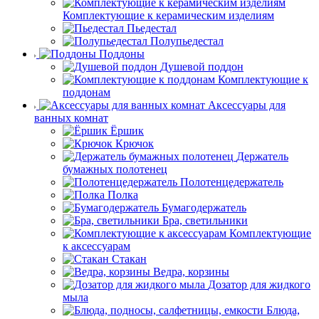
Комплектующие к керамическим изделиям
Пьедестал
Полупьедестал
Поддоны
Душевой поддон
Комплектующие к
поддонам
Аксессуары для
ванных комнат
Ёршик
Крючок
Держатель
бумажных полотенец
Полотенцедержатель
Полка
Бумагодержатель
Бра, светильники
Комплектующие
к аксессуарам
Стакан
Ведра, корзины
Дозатор для жидкого
мыла
Блюда,