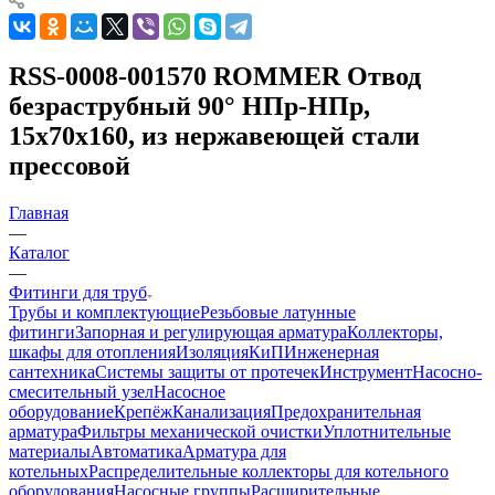
RSS-0008-001570 ROMMER Отвод
безраструбный 90° НПр-НПр,
15х70х160, из нержавеющей стали
прессовой
Главная
—
Каталог
—
Фитинги для труб
Трубы и комплектующие
Резьбовые латунные
фитинги
Запорная и регулирующая арматура
Коллекторы,
шкафы для отопления
Изоляция
КиП
Инженерная
сантехника
Системы защиты от протечек
Инструмент
Насосно-
смесительный узел
Насосное
оборудование
Крепёж
Канализация
Предохранительная
арматура
Фильтры механической очистки
Уплотнительные
материалы
Автоматика
Арматура для
котельных
Распределительные коллекторы для котельного
оборудования
Насосные группы
Расширительные