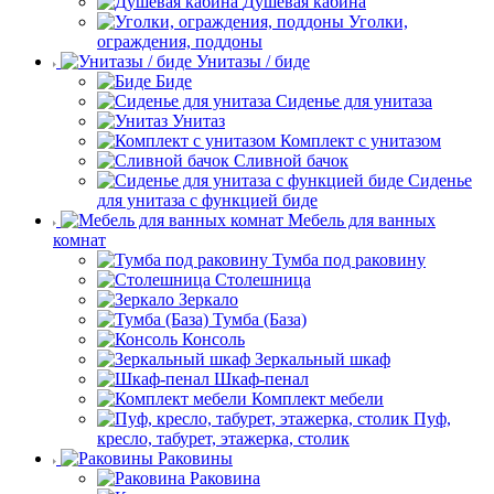
Душевая кабина
Уголки,
ограждения, поддоны
Унитазы / биде
Биде
Сиденье для унитаза
Унитаз
Комплект с унитазом
Сливной бачок
Сиденье
для унитаза с функцией биде
Мебель для ванных
комнат
Тумба под раковину
Столешница
Зеркало
Тумба (База)
Консоль
Зеркальный шкаф
Шкаф-пенал
Комплект мебели
Пуф,
кресло, табурет, этажерка, столик
Раковины
Раковина