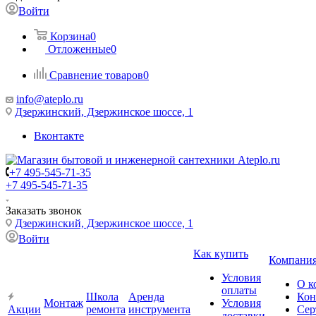
Войти
Корзина
0
Отложенные
0
Сравнение товаров
0
info@ateplo.ru
Дзержинский, Дзержинское шоссе, 1
Вконтакте
+7 495-545-71-35
+7 495-545-71-35
Заказать звонок
Дзержинский, Дзержинское шоссе, 1
Войти
Как купить
Компани
Условия
О к
оплаты
Школа
Аренда
Кон
Монтаж
Условия
Акции
ремонта
инструмента
Сер
доставки