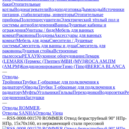
баки
Отопительные
котлы
Водонагреватели
Водоподготовка
Дымоходы
Источники
питания, стабилизаторы, инверторы
Отопительные
приборы
Полотенцесушители
Электрический тёплый пол и
системы антиобледенения
Ванны
Душевые кабины и
ограждения
Унитазы / биде
Мебель для ванных
комнат
Раковины
Поддоны
Аксессуары для ванных
комнат
Мебель для дома
Смесители / Душевые
системы
Смеситель для ванны и душа
Смеситель для
раковины
Душевая стойка
Встроенные
пылесосы
РЕХАУ
Кухонное оборудование
Лемарк
(LEMARK)
Термекс (Thermex)
МВИ (MVI)
ROCA
АМ.ПМ
(AM.PM)
Кондиционирование
Тимо (Timo)
IBERICA BLANCA
—
Отводы
Тройники
Трубки Г-образные для подключения к
радиатору
Обводы
Трубки T-образные для подключения к
радиатору
Муфты
Угольники
Гильзы
Переходники
Водорозетки
Р
соединения
Заглушки
—
Отводы ROMMER
Отводы SANHA
Отводы Viega
—
RSS-0008-001570 ROMMER Отвод безраструбный 90° НПр-
НПр, 15х70х160, из нержавеющей стали прессовой