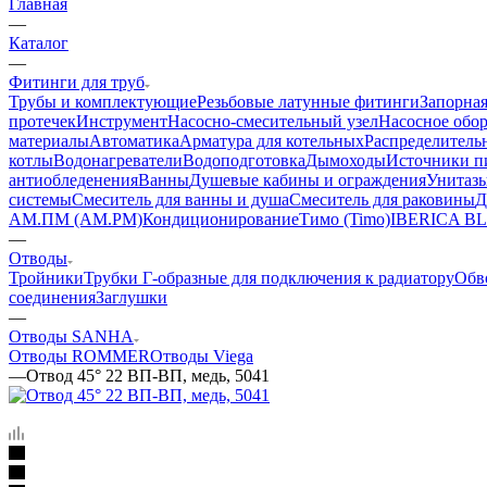
Главная
—
Каталог
—
Фитинги для труб
Трубы и комплектующие
Резьбовые латунные фитинги
Запорная
протечек
Инструмент
Насосно-смесительный узел
Насосное обо
материалы
Автоматика
Арматура для котельных
Распределитель
котлы
Водонагреватели
Водоподготовка
Дымоходы
Источники пи
антиобледенения
Ванны
Душевые кабины и ограждения
Унитазы
системы
Смеситель для ванны и душа
Смеситель для раковины
Д
АМ.ПМ (AM.PM)
Кондиционирование
Тимо (Timo)
IBERICA B
—
Отводы
Тройники
Трубки Г-образные для подключения к радиатору
Обв
соединения
Заглушки
—
Отводы SANHA
Отводы ROMMER
Отводы Viega
—
Отвод 45° 22 ВП-ВП, медь, 5041