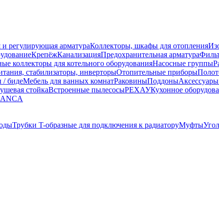
 и регулирующая арматура
Коллекторы, шкафы для отопления
Из
рудование
Крепёж
Канализация
Предохранительная арматура
Фильт
ные коллекторы для котельного оборудования
Насосные группы
Р
тания, стабилизаторы, инверторы
Отопительные приборы
Полот
 / биде
Мебель для ванных комнат
Раковины
Поддоны
Аксессуары
ушевая стойка
Встроенные пылесосы
РЕХАУ
Кухонное оборудов
LANCA
оды
Трубки T-образные для подключения к радиатору
Муфты
Уго