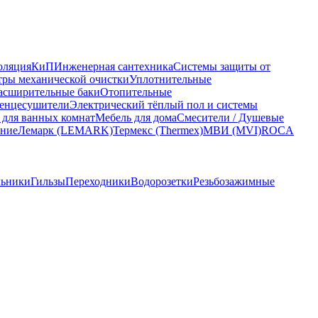
оляция
КиП
Инженерная сантехника
Системы защиты от
ры механической очистки
Уплотнительные
асширительные баки
Отопительные
енцесушители
Электрический тёплый пол и системы
 для ванных комнат
Мебель для дома
Смесители / Душевые
ание
Лемарк (LEMARK)
Термекс (Thermex)
МВИ (MVI)
ROCA
льники
Гильзы
Переходники
Водорозетки
Резьбозажимные