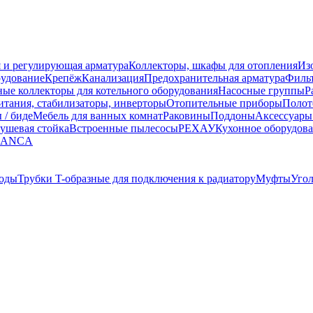
 и регулирующая арматура
Коллекторы, шкафы для отопления
Из
рудование
Крепёж
Канализация
Предохранительная арматура
Фильт
ные коллекторы для котельного оборудования
Насосные группы
Р
тания, стабилизаторы, инверторы
Отопительные приборы
Полот
 / биде
Мебель для ванных комнат
Раковины
Поддоны
Аксессуары
ушевая стойка
Встроенные пылесосы
РЕХАУ
Кухонное оборудов
LANCA
оды
Трубки T-образные для подключения к радиатору
Муфты
Уго