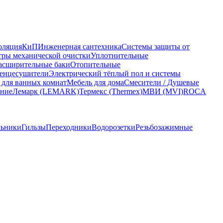
оляция
КиП
Инженерная сантехника
Системы защиты от
ры механической очистки
Уплотнительные
асширительные баки
Отопительные
енцесушители
Электрический тёплый пол и системы
 для ванных комнат
Мебель для дома
Смесители / Душевые
ание
Лемарк (LEMARK)
Термекс (Thermex)
МВИ (MVI)
ROCA
льники
Гильзы
Переходники
Водорозетки
Резьбозажимные