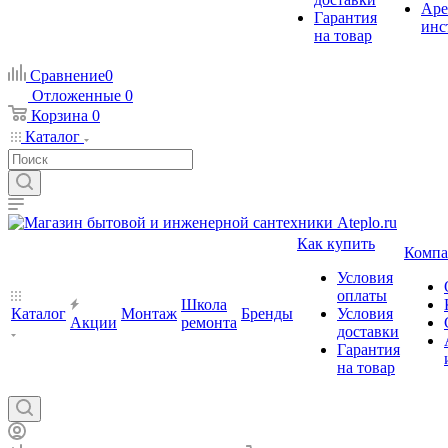
Аре
Гарантия
инс
на товар
Сравнение
0
Отложенные
0
Корзина
0
Каталог
Как купить
Компа
Условия
оплаты
Школа
Каталог
Монтаж
Бренды
Условия
Акции
ремонта
доставки
Гарантия
на товар