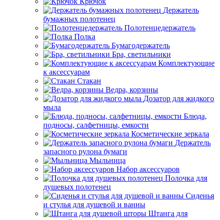
Крючок
Держатель
бумажных полотенец
Полотенцедержатель
Полка
Бумагодержатель
Бра, светильники
Комплектующие
к аксессуарам
Стакан
Ведра, корзины
Дозатор для жидкого
мыла
Блюда,
подносы, салфетницы, емкости
Косметические зеркала
Держатель
запасного рулона бумаги
Мыльница
Набор аксессуаров
Полочка для
душевых полотенец
Сиденья
и стулья для душевой и ванны
Штанга для