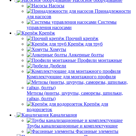
Насосное оборудование
Насосы
Принадлежности
для насосов
Системы
управления насосами
Крепёж
Прочий крепёж
Крепёж для труб
Хомуты
Анкерные болты
Профили монтажные
Дюбели
Комплектующие для монтажного профиля
Метизы (винты, шурупы, саморезы, шпильки,
гайки, болты)
Крепёж для
водорозеток
Канализация
Трубы канализационные и комплектующие
Фасонные элементы