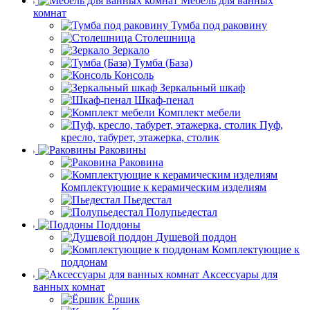
Мебель для ванных
комнат
Тумба под раковину
Столешница
Зеркало
Тумба (База)
Консоль
Зеркальный шкаф
Шкаф-пенал
Комплект мебели
Пуф,
кресло, табурет, этажерка, столик
Раковины
Раковина
Комплектующие к керамическим изделиям
Пьедестал
Полупьедестал
Поддоны
Душевой поддон
Комплектующие к
поддонам
Аксессуары для
ванных комнат
Ёршик