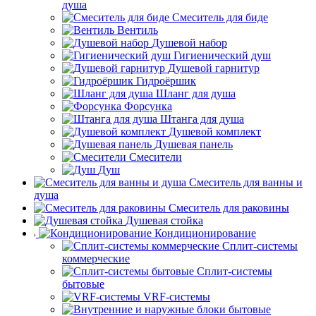
душа
Смеситель для биде
Вентиль
Душевой набор
Гигиенический душ
Душевой гарнитур
Гидроёршик
Шланг для душа
Форсунка
Штанга для душа
Душевой комплект
Душевая панель
Смесители
Душ
Смеситель для ванны и
душа
Смеситель для раковины
Душевая стойка
Кондиционирование
Сплит-системы
коммерческие
Сплит-системы
бытовые
VRF-системы