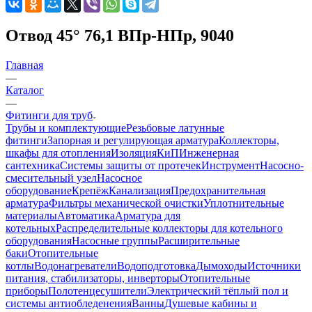
Отвод 45° 76,1 ВПр-НПр, 9040
Главная
—
Каталог
—
Фитинги для труб
Трубы и комплектующие
Резьбовые латунные
фитинги
Запорная и регулирующая арматура
Коллекторы,
шкафы для отопления
Изоляция
КиП
Инженерная
сантехника
Системы защиты от протечек
Инструмент
Насосно-
смесительный узел
Насосное
оборудование
Крепёж
Канализация
Предохранительная
арматура
Фильтры механической очистки
Уплотнительные
материалы
Автоматика
Арматура для
котельных
Распределительные коллекторы для котельного
оборудования
Насосные группы
Расширительные
баки
Отопительные
котлы
Водонагреватели
Водоподготовка
Дымоходы
Источники
питания, стабилизаторы, инверторы
Отопительные
приборы
Полотенцесушители
Электрический тёплый пол и
системы антиобледенения
Ванны
Душевые кабины и