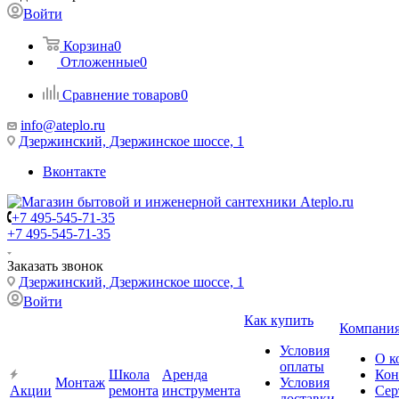
Войти
Корзина
0
Отложенные
0
Сравнение товаров
0
info@ateplo.ru
Дзержинский, Дзержинское шоссе, 1
Вконтакте
+7 495-545-71-35
+7 495-545-71-35
Заказать звонок
Дзержинский, Дзержинское шоссе, 1
Войти
Как купить
Компани
Условия
О к
оплаты
Школа
Аренда
Кон
Монтаж
Условия
Акции
ремонта
инструмента
Сер
доставки