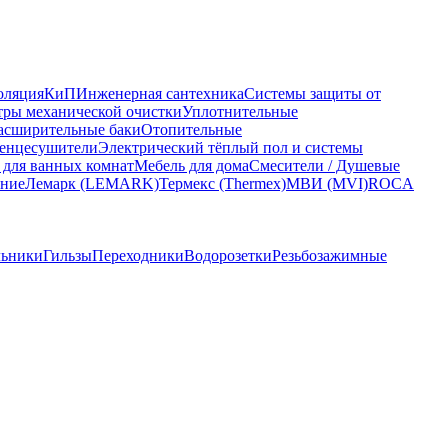
оляция
КиП
Инженерная сантехника
Системы защиты от
ры механической очистки
Уплотнительные
асширительные баки
Отопительные
енцесушители
Электрический тёплый пол и системы
 для ванных комнат
Мебель для дома
Смесители / Душевые
ание
Лемарк (LEMARK)
Термекс (Thermex)
МВИ (MVI)
ROCA
льники
Гильзы
Переходники
Водорозетки
Резьбозажимные