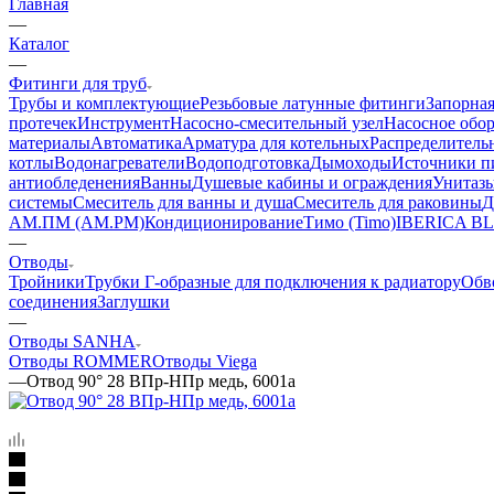
Главная
—
Каталог
—
Фитинги для труб
Трубы и комплектующие
Резьбовые латунные фитинги
Запорная
протечек
Инструмент
Насосно-смесительный узел
Насосное обо
материалы
Автоматика
Арматура для котельных
Распределитель
котлы
Водонагреватели
Водоподготовка
Дымоходы
Источники пи
антиобледенения
Ванны
Душевые кабины и ограждения
Унитазы
системы
Смеситель для ванны и душа
Смеситель для раковины
Д
АМ.ПМ (AM.PM)
Кондиционирование
Тимо (Timo)
IBERICA B
—
Отводы
Тройники
Трубки Г-образные для подключения к радиатору
Обв
соединения
Заглушки
—
Отводы SANHA
Отводы ROMMER
Отводы Viega
—
Отвод 90° 28 ВПр-НПр медь, 6001a