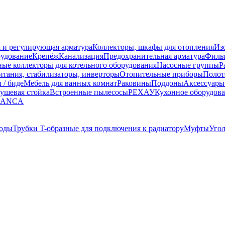
 и регулирующая арматура
Коллекторы, шкафы для отопления
Из
рудование
Крепёж
Канализация
Предохранительная арматура
Фильт
ные коллекторы для котельного оборудования
Насосные группы
Р
тания, стабилизаторы, инверторы
Отопительные приборы
Полот
 / биде
Мебель для ванных комнат
Раковины
Поддоны
Аксессуары
ушевая стойка
Встроенные пылесосы
РЕХАУ
Кухонное оборудов
LANCA
оды
Трубки T-образные для подключения к радиатору
Муфты
Уго