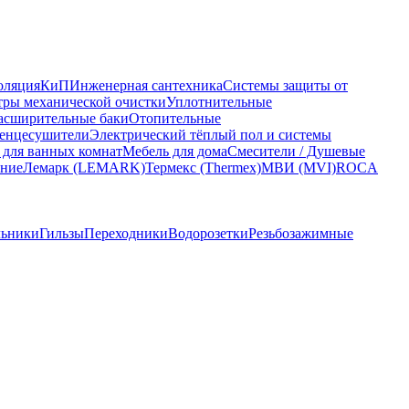
оляция
КиП
Инженерная сантехника
Системы защиты от
ры механической очистки
Уплотнительные
асширительные баки
Отопительные
енцесушители
Электрический тёплый пол и системы
 для ванных комнат
Мебель для дома
Смесители / Душевые
ание
Лемарк (LEMARK)
Термекс (Thermex)
МВИ (MVI)
ROCA
льники
Гильзы
Переходники
Водорозетки
Резьбозажимные