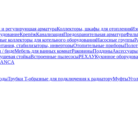
 и регулирующая арматура
Коллекторы, шкафы для отопления
Из
рудование
Крепёж
Канализация
Предохранительная арматура
Фильт
ные коллекторы для котельного оборудования
Насосные группы
Р
тания, стабилизаторы, инверторы
Отопительные приборы
Полот
 / биде
Мебель для ванных комнат
Раковины
Поддоны
Аксессуары
ушевая стойка
Встроенные пылесосы
РЕХАУ
Кухонное оборудов
LANCA
оды
Трубки T-образные для подключения к радиатору
Муфты
Уго