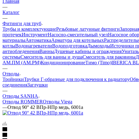
Главная
—
Каталог
—
Фитинги для труб
Трубы и комплектующие
Резьбовые латунные фитинги
Запорная
протечек
Инструмент
Насосно-смесительный узел
Насосное обо
материалы
Автоматика
Арматура для котельных
Распределитель
котлы
Водонагреватели
Водоподготовка
Дымоходы
Источники пи
антиобледенения
Ванны
Душевые кабины и ограждения
Унитазы
системы
Смеситель для ванны и душа
Смеситель для раковины
Д
АМ.ПМ (AM.PM)
Кондиционирование
Тимо (Timo)
IBERICA B
—
Отводы
Тройники
Трубки Г-образные для подключения к радиатору
Обв
соединения
Заглушки
—
Отводы SANHA
Отводы ROMMER
Отводы Viega
—
Отвод 90° 42 ВПр-НПр медь, 6001a