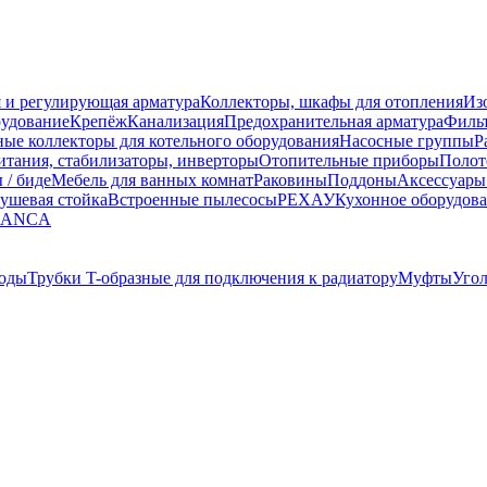
 и регулирующая арматура
Коллекторы, шкафы для отопления
Из
рудование
Крепёж
Канализация
Предохранительная арматура
Фильт
ные коллекторы для котельного оборудования
Насосные группы
Р
тания, стабилизаторы, инверторы
Отопительные приборы
Полот
 / биде
Мебель для ванных комнат
Раковины
Поддоны
Аксессуары
ушевая стойка
Встроенные пылесосы
РЕХАУ
Кухонное оборудов
LANCA
оды
Трубки T-образные для подключения к радиатору
Муфты
Уго