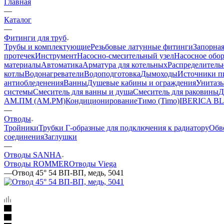
Главная
—
Каталог
—
Фитинги для труб
Трубы и комплектующие
Резьбовые латунные фитинги
Запорная
протечек
Инструмент
Насосно-смесительный узел
Насосное обо
материалы
Автоматика
Арматура для котельных
Распределитель
котлы
Водонагреватели
Водоподготовка
Дымоходы
Источники пи
антиобледенения
Ванны
Душевые кабины и ограждения
Унитазы
системы
Смеситель для ванны и душа
Смеситель для раковины
Д
АМ.ПМ (AM.PM)
Кондиционирование
Тимо (Timo)
IBERICA B
—
Отводы
Тройники
Трубки Г-образные для подключения к радиатору
Обв
соединения
Заглушки
—
Отводы SANHA
Отводы ROMMER
Отводы Viega
—
Отвод 45° 54 ВП-ВП, медь, 5041