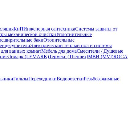
оляция
КиП
Инженерная сантехника
Системы защиты от
ры механической очистки
Уплотнительные
асширительные баки
Отопительные
енцесушители
Электрический тёплый пол и системы
 для ванных комнат
Мебель для дома
Смесители / Душевые
ание
Лемарк (LEMARK)
Термекс (Thermex)
МВИ (MVI)
ROCA
льники
Гильзы
Переходники
Водорозетки
Резьбозажимные