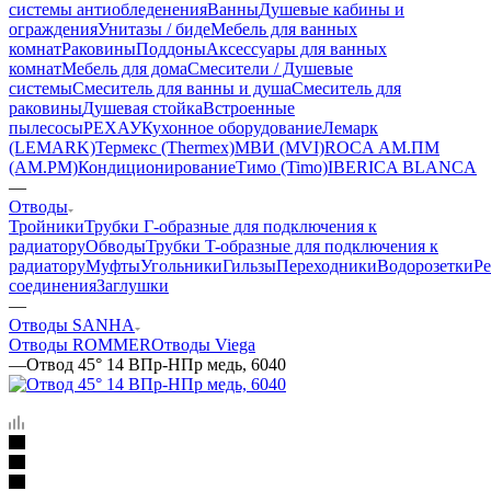
системы антиобледенения
Ванны
Душевые кабины и
ограждения
Унитазы / биде
Мебель для ванных
комнат
Раковины
Поддоны
Аксессуары для ванных
комнат
Мебель для дома
Смесители / Душевые
системы
Смеситель для ванны и душа
Смеситель для
раковины
Душевая стойка
Встроенные
пылесосы
РЕХАУ
Кухонное оборудование
Лемарк
(LEMARK)
Термекс (Thermex)
МВИ (MVI)
ROCA
АМ.ПМ
(AM.PM)
Кондиционирование
Тимо (Timo)
IBERICA BLANCA
—
Отводы
Тройники
Трубки Г-образные для подключения к
радиатору
Обводы
Трубки T-образные для подключения к
радиатору
Муфты
Угольники
Гильзы
Переходники
Водорозетки
Р
соединения
Заглушки
—
Отводы SANHA
Отводы ROMMER
Отводы Viega
—
Отвод 45° 14 ВПр-HПр медь, 6040