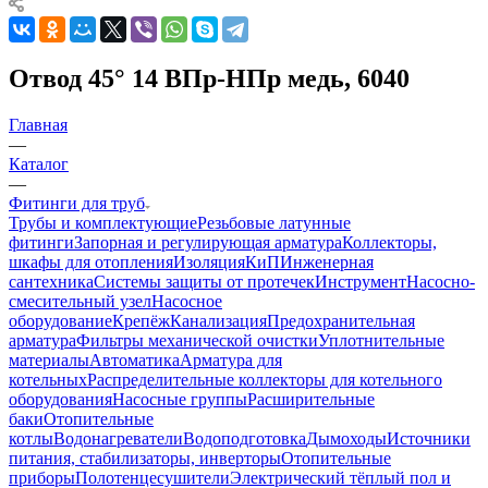
Отвод 45° 14 ВПр-HПр медь, 6040
Главная
—
Каталог
—
Фитинги для труб
Трубы и комплектующие
Резьбовые латунные
фитинги
Запорная и регулирующая арматура
Коллекторы,
шкафы для отопления
Изоляция
КиП
Инженерная
сантехника
Системы защиты от протечек
Инструмент
Насосно-
смесительный узел
Насосное
оборудование
Крепёж
Канализация
Предохранительная
арматура
Фильтры механической очистки
Уплотнительные
материалы
Автоматика
Арматура для
котельных
Распределительные коллекторы для котельного
оборудования
Насосные группы
Расширительные
баки
Отопительные
котлы
Водонагреватели
Водоподготовка
Дымоходы
Источники
питания, стабилизаторы, инверторы
Отопительные
приборы
Полотенцесушители
Электрический тёплый пол и