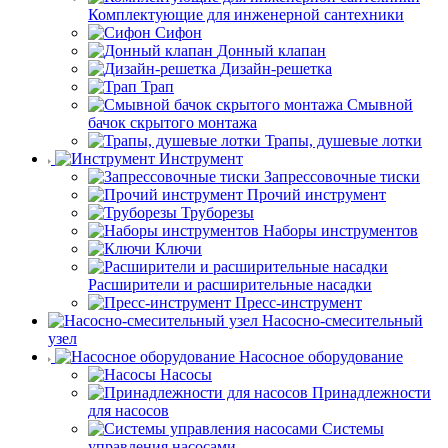
Комплектующие для инженерной сантехники
Сифон
Донный клапан
Дизайн-решетка
Трап
Смывной
бачок скрытого монтажа
Трапы, душевые лотки
Инструмент
Запрессовочные тиски
Прочий инструмент
Труборезы
Наборы инструментов
Ключи
Расширители и расширительные насадки
Пресс-инструмент
Насосно-смесительный
узел
Насосное оборудование
Насосы
Принадлежности
для насосов
Системы
управления насосами