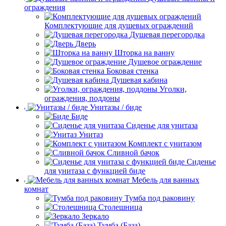
ограждения
Комплектующие для душевых ограждений
Душевая перегородка
Дверь
Шторка на ванну
Душевое ограждение
Боковая стенка
Душевая кабина
Уголки,
ограждения, поддоны
Унитазы / биде
Биде
Сиденье для унитаза
Унитаз
Комплект с унитазом
Сливной бачок
Сиденье
для унитаза с функцией биде
Мебель для ванных
комнат
Тумба под раковину
Столешница
Зеркало
Тумба (База)