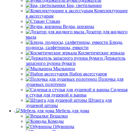
Бумагодержатель
Бра, светильники
Комплектующие
к аксессуарам
Стакан
Ведра, корзины
Дозатор для жидкого
мыла
Блюда,
подносы, салфетницы, емкости
Косметические зеркала
Держатель
запасного рулона бумаги
Мыльница
Набор аксессуаров
Полочка для
душевых полотенец
Сиденья
и стулья для душевой и ванны
Штанга для
душевой шторы
Мебель для дома
Вешалки
Комоды
Обувницы