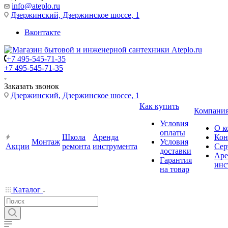
info@ateplo.ru
Дзержинский, Дзержинское шоссе, 1
Вконтакте
+7 495-545-71-35
+7 495-545-71-35
Заказать звонок
Дзержинский, Дзержинское шоссе, 1
Как купить
Компани
Условия
О к
оплаты
Школа
Аренда
Кон
Монтаж
Условия
Акции
ремонта
инструмента
Сер
доставки
Аре
Гарантия
инс
на товар
Каталог