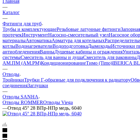
Главная
—
Каталог
—
Фитинги для труб
Трубы и комплектующие
Резьбовые латунные фитинги
Запорная
протечек
Инструмент
Насосно-смесительный узел
Насосное обо
материалы
Автоматика
Арматура для котельных
Распределитель
котлы
Водонагреватели
Водоподготовка
Дымоходы
Источники пи
антиобледенения
Ванны
Душевые кабины и ограждения
Унитазы
системы
Смеситель для ванны и душа
Смеситель для раковины
Д
АМ.ПМ (AM.PM)
Кондиционирование
Тимо (Timo)
IBERICA B
—
Отводы
Тройники
Трубки Г-образные для подключения к радиатору
Обв
соединения
Заглушки
—
Отводы SANHA
Отводы ROMMER
Отводы Viega
—
Отвод 45° 28 ВПр-HПр медь, 6040