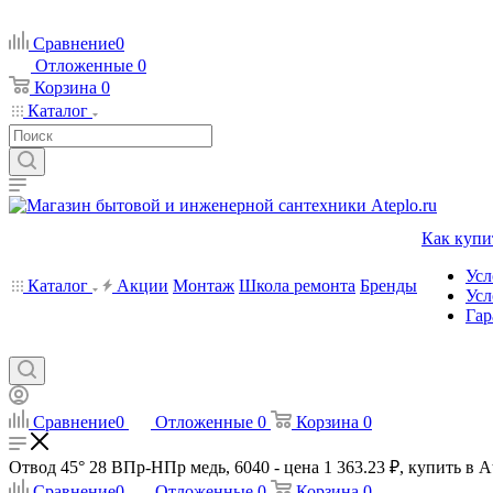
Сравнение
0
Отложенные
0
Корзина
0
Каталог
Как купи
Усл
Каталог
Акции
Монтаж
Школа ремонта
Бренды
Усл
Гар
Сравнение
0
Отложенные
0
Корзина
0
Отвод 45° 28 ВПр-HПр медь, 6040 - цена 1 363.23 ₽, купить в A
Сравнение
0
Отложенные
0
Корзина
0