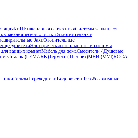
оляция
КиП
Инженерная сантехника
Системы защиты от
ры механической очистки
Уплотнительные
асширительные баки
Отопительные
енцесушители
Электрический тёплый пол и системы
 для ванных комнат
Мебель для дома
Смесители / Душевые
ание
Лемарк (LEMARK)
Термекс (Thermex)
МВИ (MVI)
ROCA
льники
Гильзы
Переходники
Водорозетки
Резьбозажимные