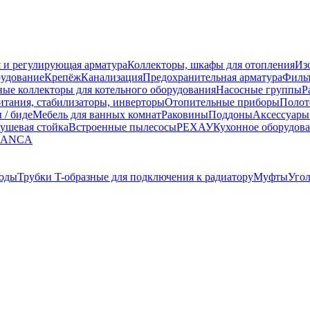
 и регулирующая арматура
Коллекторы, шкафы для отопления
Из
рудование
Крепёж
Канализация
Предохранительная арматура
Фильт
ные коллекторы для котельного оборудования
Насосные группы
Р
тания, стабилизаторы, инверторы
Отопительные приборы
Полот
 / биде
Мебель для ванных комнат
Раковины
Поддоны
Аксессуары
ушевая стойка
Встроенные пылесосы
РЕХАУ
Кухонное оборудов
LANCA
оды
Трубки T-образные для подключения к радиатору
Муфты
Уго