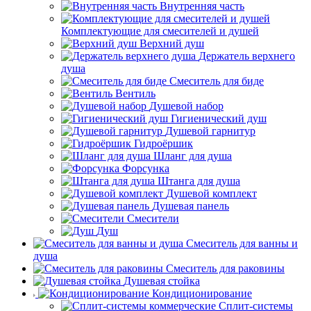
Внутренняя часть
Комплектующие для смесителей и душей
Верхний душ
Держатель верхнего
душа
Смеситель для биде
Вентиль
Душевой набор
Гигиенический душ
Душевой гарнитур
Гидроёршик
Шланг для душа
Форсунка
Штанга для душа
Душевой комплект
Душевая панель
Смесители
Душ
Смеситель для ванны и
душа
Смеситель для раковины
Душевая стойка
Кондиционирование
Сплит-системы