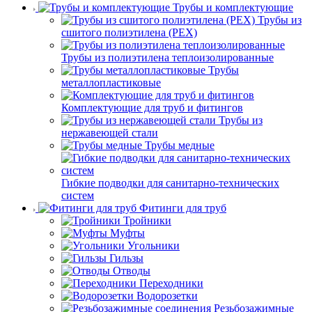
Трубы и комплектующие
Трубы из
сшитого полиэтилена (PEX)
Трубы из полиэтилена теплоизолированные
Трубы
металлопластиковые
Комплектующие для труб и фитингов
Трубы из
нержавеющей стали
Трубы медные
Гибкие подводки для санитарно-технических
систем
Фитинги для труб
Тройники
Муфты
Угольники
Гильзы
Отводы
Переходники
Водорозетки
Резьбозажимные