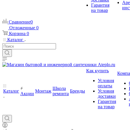
Аре
Гарантия
инс
на товар
Сравнение
0
Отложенные
0
Корзина
0
Каталог
Как купить
Компа
Условия
оплаты
Школа
Каталог
Монтаж
Бренды
Условия
Акции
ремонта
доставки
Гарантия
на товар