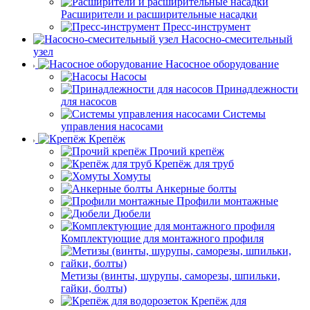
Расширители и расширительные насадки
Пресс-инструмент
Насосно-смесительный
узел
Насосное оборудование
Насосы
Принадлежности
для насосов
Системы
управления насосами
Крепёж
Прочий крепёж
Крепёж для труб
Хомуты
Анкерные болты
Профили монтажные
Дюбели
Комплектующие для монтажного профиля
Метизы (винты, шурупы, саморезы, шпильки,
гайки, болты)
Крепёж для