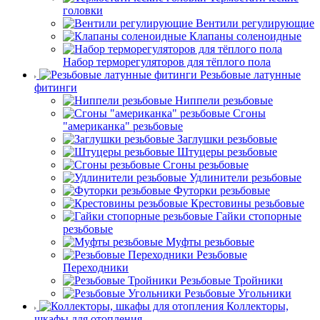
головки
Вентили регулирующие
Клапаны соленоидные
Набор терморегуляторов для тёплого пола
Резьбовые латунные
фитинги
Ниппели резьбовые
Сгоны
"американка" резьбовые
Заглушки резьбовые
Штуцеры резьбовые
Сгоны резьбовые
Удлинители резьбовые
Футорки резьбовые
Крестовины резьбовые
Гайки стопорные
резьбовые
Муфты резьбовые
Резьбовые
Переходники
Резьбовые Тройники
Резьбовые Угольники
Коллекторы,
шкафы для отопления