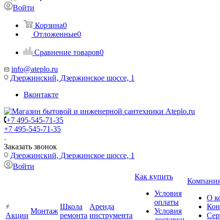
Войти
Корзина
0
Отложенные
0
Сравнение товаров
0
info@ateplo.ru
Дзержинский, Дзержинское шоссе, 1
Вконтакте
+7 495-545-71-35
+7 495-545-71-35
Заказать звонок
Дзержинский, Дзержинское шоссе, 1
Войти
Как купить
Компани
Условия
О к
оплаты
Школа
Аренда
Кон
Монтаж
Условия
Акции
ремонта
инструмента
Сер
доставки