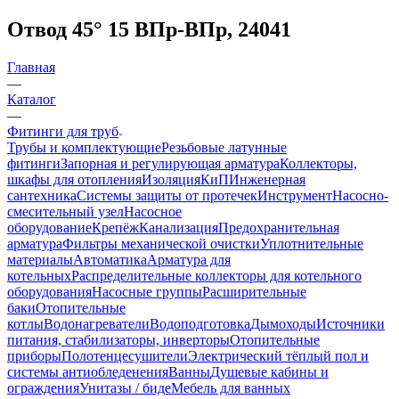
Отвод 45° 15 ВПр-ВПр, 24041
Главная
—
Каталог
—
Фитинги для труб
Трубы и комплектующие
Резьбовые латунные
фитинги
Запорная и регулирующая арматура
Коллекторы,
шкафы для отопления
Изоляция
КиП
Инженерная
сантехника
Системы защиты от протечек
Инструмент
Насосно-
смесительный узел
Насосное
оборудование
Крепёж
Канализация
Предохранительная
арматура
Фильтры механической очистки
Уплотнительные
материалы
Автоматика
Арматура для
котельных
Распределительные коллекторы для котельного
оборудования
Насосные группы
Расширительные
баки
Отопительные
котлы
Водонагреватели
Водоподготовка
Дымоходы
Источники
питания, стабилизаторы, инверторы
Отопительные
приборы
Полотенцесушители
Электрический тёплый пол и
системы антиобледенения
Ванны
Душевые кабины и
ограждения
Унитазы / биде
Мебель для ванных