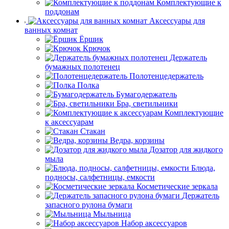
Комплектующие к
поддонам
Аксессуары для
ванных комнат
Ёршик
Крючок
Держатель
бумажных полотенец
Полотенцедержатель
Полка
Бумагодержатель
Бра, светильники
Комплектующие
к аксессуарам
Стакан
Ведра, корзины
Дозатор для жидкого
мыла
Блюда,
подносы, салфетницы, емкости
Косметические зеркала
Держатель
запасного рулона бумаги
Мыльница
Набор аксессуаров