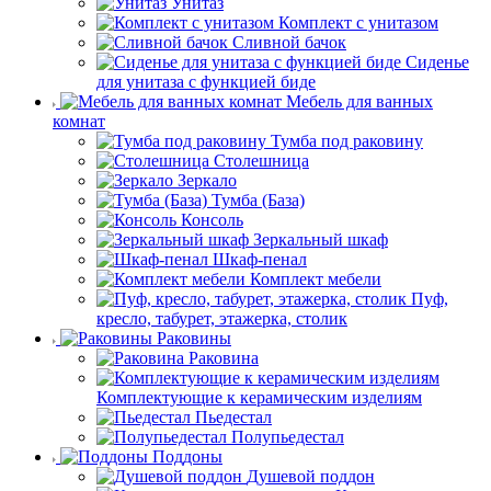
Унитаз
Комплект с унитазом
Сливной бачок
Сиденье
для унитаза с функцией биде
Мебель для ванных
комнат
Тумба под раковину
Столешница
Зеркало
Тумба (База)
Консоль
Зеркальный шкаф
Шкаф-пенал
Комплект мебели
Пуф,
кресло, табурет, этажерка, столик
Раковины
Раковина
Комплектующие к керамическим изделиям
Пьедестал
Полупьедестал
Поддоны
Душевой поддон