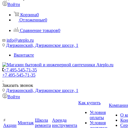
Войти
Корзина
0
Отложенные
0
Сравнение товаров
0
info@ateplo.ru
Дзержинский, Дзержинское шоссе, 1
Вконтакте
+7 495-545-71-35
+7 495-545-71-35
Заказать звонок
Дзержинский, Дзержинское шоссе, 1
Войти
Как купить
Компани
Условия
О к
оплаты
Школа
Аренда
Кон
Монтаж
Условия
Акции
ремонта
инструмента
Сер
доставки