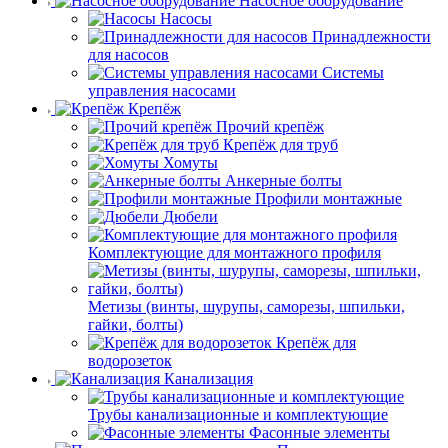
Насосное оборудование
Насосы
Принадлежности
для насосов
Системы
управления насосами
Крепёж
Прочий крепёж
Крепёж для труб
Хомуты
Анкерные болты
Профили монтажные
Дюбели
Комплектующие для монтажного профиля
Метизы (винты, шурупы, саморезы, шпильки,
гайки, болты)
Крепёж для
водорозеток
Канализация
Трубы канализационные и комплектующие
Фасонные элементы