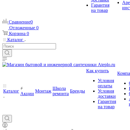
Аре
Гарантия
инс
на товар
Сравнение
0
Отложенные
0
Корзина
0
Каталог
Как купить
Компа
Условия
оплаты
Школа
Каталог
Монтаж
Бренды
Условия
Акции
ремонта
доставки
Гарантия
на товар