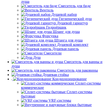
душа
Смеситель для биде
Вентиль
Душевой набор
Гигиенический душ
Душевой гарнитур
Гидроёршик
Шланг для душа
Форсунка
Штанга для душа
Душевой комплект
Душевая панель
Смесители
Душ
Смеситель для ванны и
душа
Смеситель для раковины
Душевая стойка
Кондиционирование
Сплит-системы
коммерческие
Сплит-системы
бытовые
VRF-системы