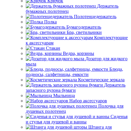
Крючок
Держатель
бумажных полотенец
Полотенцедержатель
Полка
Бумагодержатель
Бра, светильники
Комплектующие
к аксессуарам
Стакан
Ведра, корзины
Дозатор для жидкого
мыла
Блюда,
подносы, салфетницы, емкости
Косметические зеркала
Держатель
запасного рулона бумаги
Мыльница
Набор аксессуаров
Полочка для
душевых полотенец
Сиденья
и стулья для душевой и ванны
Штанга для