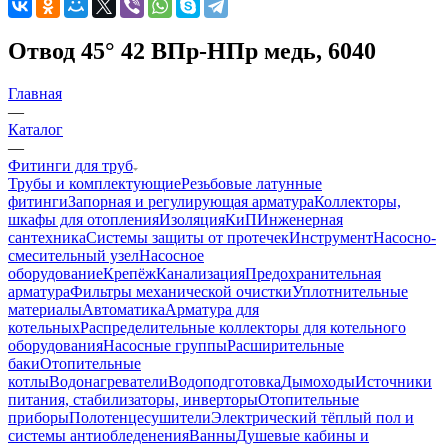
Отвод 45° 42 ВПр-HПр медь, 6040
Главная
—
Каталог
—
Фитинги для труб
Трубы и комплектующие
Резьбовые латунные
фитинги
Запорная и регулирующая арматура
Коллекторы,
шкафы для отопления
Изоляция
КиП
Инженерная
сантехника
Системы защиты от протечек
Инструмент
Насосно-
смесительный узел
Насосное
оборудование
Крепёж
Канализация
Предохранительная
арматура
Фильтры механической очистки
Уплотнительные
материалы
Автоматика
Арматура для
котельных
Распределительные коллекторы для котельного
оборудования
Насосные группы
Расширительные
баки
Отопительные
котлы
Водонагреватели
Водоподготовка
Дымоходы
Источники
питания, стабилизаторы, инверторы
Отопительные
приборы
Полотенцесушители
Электрический тёплый пол и
системы антиобледенения
Ванны
Душевые кабины и