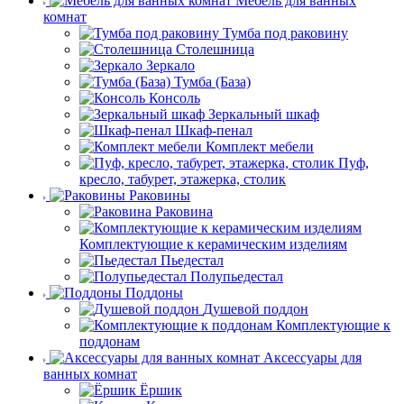
Мебель для ванных
комнат
Тумба под раковину
Столешница
Зеркало
Тумба (База)
Консоль
Зеркальный шкаф
Шкаф-пенал
Комплект мебели
Пуф,
кресло, табурет, этажерка, столик
Раковины
Раковина
Комплектующие к керамическим изделиям
Пьедестал
Полупьедестал
Поддоны
Душевой поддон
Комплектующие к
поддонам
Аксессуары для
ванных комнат
Ёршик