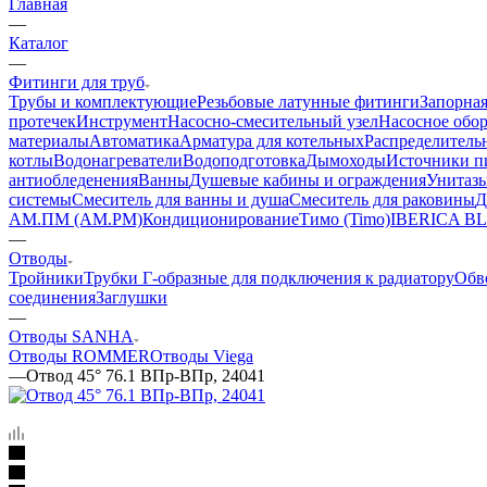
Главная
—
Каталог
—
Фитинги для труб
Трубы и комплектующие
Резьбовые латунные фитинги
Запорная
протечек
Инструмент
Насосно-смесительный узел
Насосное обо
материалы
Автоматика
Арматура для котельных
Распределитель
котлы
Водонагреватели
Водоподготовка
Дымоходы
Источники пи
антиобледенения
Ванны
Душевые кабины и ограждения
Унитазы
системы
Смеситель для ванны и душа
Смеситель для раковины
Д
АМ.ПМ (AM.PM)
Кондиционирование
Тимо (Timo)
IBERICA B
—
Отводы
Тройники
Трубки Г-образные для подключения к радиатору
Обв
соединения
Заглушки
—
Отводы SANHA
Отводы ROMMER
Отводы Viega
—
Отвод 45° 76.1 ВПр-ВПр, 24041