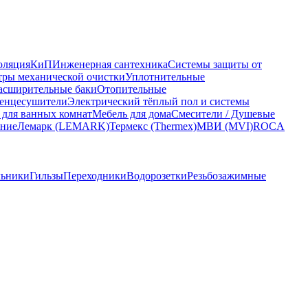
оляция
КиП
Инженерная сантехника
Системы защиты от
ры механической очистки
Уплотнительные
асширительные баки
Отопительные
енцесушители
Электрический тёплый пол и системы
 для ванных комнат
Мебель для дома
Смесители / Душевые
ание
Лемарк (LEMARK)
Термекс (Thermex)
МВИ (MVI)
ROCA
льники
Гильзы
Переходники
Водорозетки
Резьбозажимные