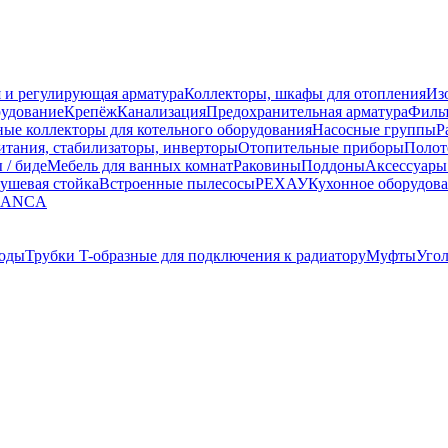
 и регулирующая арматура
Коллекторы, шкафы для отопления
Из
рудование
Крепёж
Канализация
Предохранительная арматура
Фильт
ные коллекторы для котельного оборудования
Насосные группы
Р
тания, стабилизаторы, инверторы
Отопительные приборы
Полот
 / биде
Мебель для ванных комнат
Раковины
Поддоны
Аксессуары
ушевая стойка
Встроенные пылесосы
РЕХАУ
Кухонное оборудов
LANCA
оды
Трубки T-образные для подключения к радиатору
Муфты
Уго