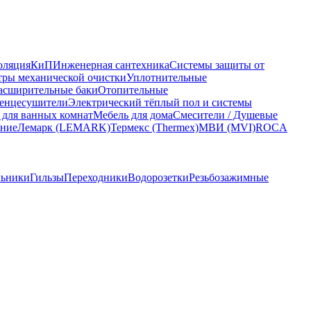
оляция
КиП
Инженерная сантехника
Системы защиты от
ры механической очистки
Уплотнительные
асширительные баки
Отопительные
енцесушители
Электрический тёплый пол и системы
 для ванных комнат
Мебель для дома
Смесители / Душевые
ание
Лемарк (LEMARK)
Термекс (Thermex)
МВИ (MVI)
ROCA
льники
Гильзы
Переходники
Водорозетки
Резьбозажимные