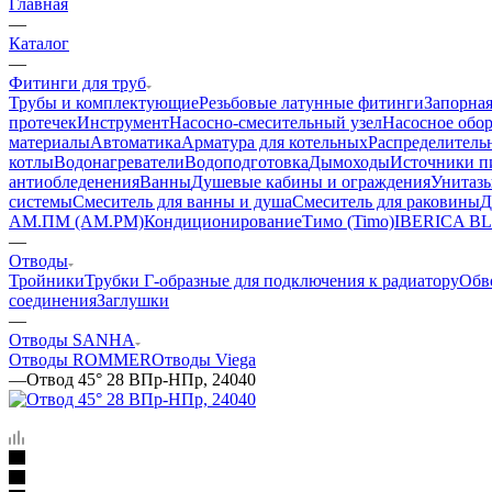
Главная
—
Каталог
—
Фитинги для труб
Трубы и комплектующие
Резьбовые латунные фитинги
Запорная
протечек
Инструмент
Насосно-смесительный узел
Насосное обо
материалы
Автоматика
Арматура для котельных
Распределитель
котлы
Водонагреватели
Водоподготовка
Дымоходы
Источники пи
антиобледенения
Ванны
Душевые кабины и ограждения
Унитазы
системы
Смеситель для ванны и душа
Смеситель для раковины
Д
АМ.ПМ (AM.PM)
Кондиционирование
Тимо (Timo)
IBERICA B
—
Отводы
Тройники
Трубки Г-образные для подключения к радиатору
Обв
соединения
Заглушки
—
Отводы SANHA
Отводы ROMMER
Отводы Viega
—
Отвод 45° 28 ВПр-НПр, 24040