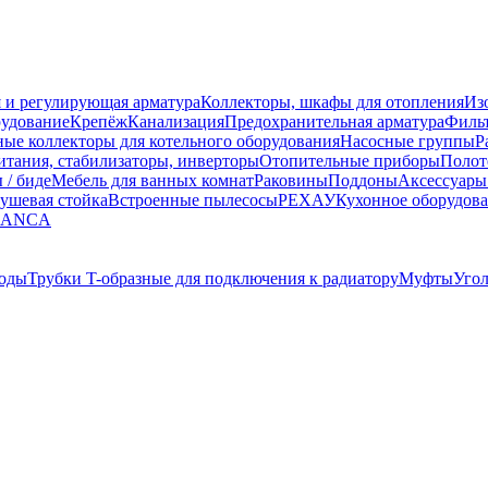
 и регулирующая арматура
Коллекторы, шкафы для отопления
Из
рудование
Крепёж
Канализация
Предохранительная арматура
Фильт
ные коллекторы для котельного оборудования
Насосные группы
Р
тания, стабилизаторы, инверторы
Отопительные приборы
Полот
 / биде
Мебель для ванных комнат
Раковины
Поддоны
Аксессуары
ушевая стойка
Встроенные пылесосы
РЕХАУ
Кухонное оборудов
LANCA
оды
Трубки T-образные для подключения к радиатору
Муфты
Уго