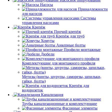
Насосное оборудование
Насосы
Принадлежности
для насосов
Системы
управления насосами
Крепёж
Прочий крепёж
Крепёж для труб
Хомуты
Анкерные болты
Профили монтажные
Дюбели
Комплектующие для монтажного профиля
Метизы (винты, шурупы, саморезы, шпильки,
гайки, болты)
Крепёж для
водорозеток
Канализация
Трубы канализационные и комплектующие
Фасонные элементы