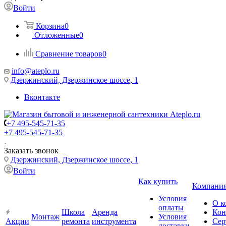
Войти
Корзина
0
Отложенные
0
Сравнение товаров
0
info@ateplo.ru
Дзержинский, Дзержинское шоссе, 1
Вконтакте
+7 495-545-71-35
+7 495-545-71-35
Заказать звонок
Дзержинский, Дзержинское шоссе, 1
Войти
Как купить
Компани
Условия
О к
оплаты
Школа
Аренда
Кон
Монтаж
Условия
Акции
ремонта
инструмента
Сер
доставки