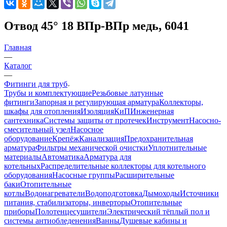
Отвод 45° 18 ВПр-ВПр медь, 6041
Главная
—
Каталог
—
Фитинги для труб
Трубы и комплектующие
Резьбовые латунные
фитинги
Запорная и регулирующая арматура
Коллекторы,
шкафы для отопления
Изоляция
КиП
Инженерная
сантехника
Системы защиты от протечек
Инструмент
Насосно-
смесительный узел
Насосное
оборудование
Крепёж
Канализация
Предохранительная
арматура
Фильтры механической очистки
Уплотнительные
материалы
Автоматика
Арматура для
котельных
Распределительные коллекторы для котельного
оборудования
Насосные группы
Расширительные
баки
Отопительные
котлы
Водонагреватели
Водоподготовка
Дымоходы
Источники
питания, стабилизаторы, инверторы
Отопительные
приборы
Полотенцесушители
Электрический тёплый пол и
системы антиобледенения
Ванны
Душевые кабины и