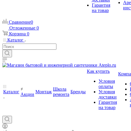
Аре
Гарантия
инс
на товар
Сравнение
0
Отложенные
0
Корзина
0
Каталог
Как купить
Компа
Условия
оплаты
Школа
Каталог
Монтаж
Бренды
Условия
Акции
ремонта
доставки
Гарантия
на товар