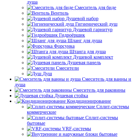
душа
Смеситель для биде
Вентиль
Душевой набор
Гигиенический душ
Душевой гарнитур
Гидроёршик
Шланг для душа
Форсунка
Штанга для душа
Душевой комплект
Душевая панель
Смесители
Душ
Смеситель для ванны и
душа
Смеситель для раковины
Душевая стойка
Кондиционирование
Сплит-системы
коммерческие
Сплит-системы
бытовые
VRF-системы