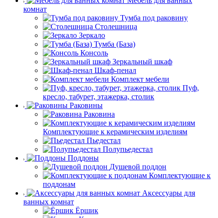
Мебель для ванных
комнат
Тумба под раковину
Столешница
Зеркало
Тумба (База)
Консоль
Зеркальный шкаф
Шкаф-пенал
Комплект мебели
Пуф,
кресло, табурет, этажерка, столик
Раковины
Раковина
Комплектующие к керамическим изделиям
Пьедестал
Полупьедестал
Поддоны
Душевой поддон
Комплектующие к
поддонам
Аксессуары для
ванных комнат
Ёршик