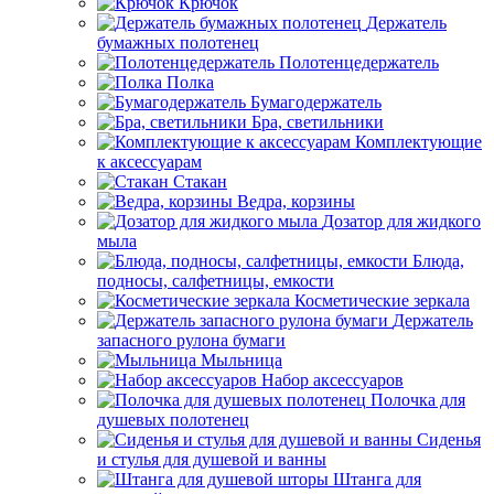
Крючок
Держатель
бумажных полотенец
Полотенцедержатель
Полка
Бумагодержатель
Бра, светильники
Комплектующие
к аксессуарам
Стакан
Ведра, корзины
Дозатор для жидкого
мыла
Блюда,
подносы, салфетницы, емкости
Косметические зеркала
Держатель
запасного рулона бумаги
Мыльница
Набор аксессуаров
Полочка для
душевых полотенец
Сиденья
и стулья для душевой и ванны
Штанга для