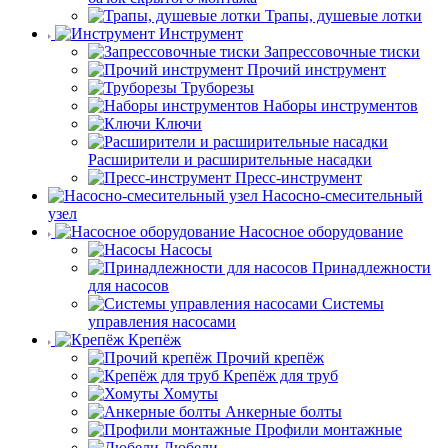
Трапы, душевые лотки
Инструмент
Запрессовочные тиски
Прочий инструмент
Труборезы
Наборы инструментов
Ключи
Расширители и расширительные насадки
Пресс-инструмент
Насосно-смесительный
узел
Насосное оборудование
Насосы
Принадлежности
для насосов
Системы
управления насосами
Крепёж
Прочий крепёж
Крепёж для труб
Хомуты
Анкерные болты
Профили монтажные
Дюбели