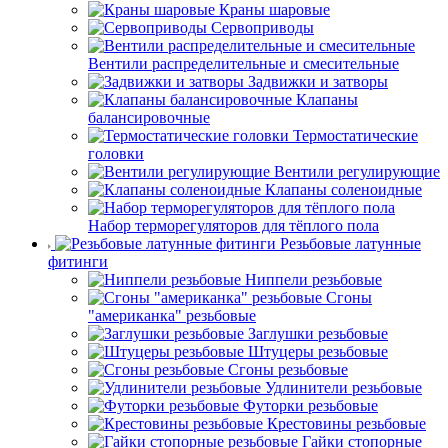
Краны шаровые
Сервоприводы
Вентили распределительные и смесительные
Задвижки и затворы
Клапаны
балансировочные
Термостатические
головки
Вентили регулирующие
Клапаны соленоидные
Набор терморегуляторов для тёплого пола
Резьбовые латунные
фитинги
Ниппели резьбовые
Сгоны
"американка" резьбовые
Заглушки резьбовые
Штуцеры резьбовые
Сгоны резьбовые
Удлинители резьбовые
Футорки резьбовые
Крестовины резьбовые
Гайки стопорные