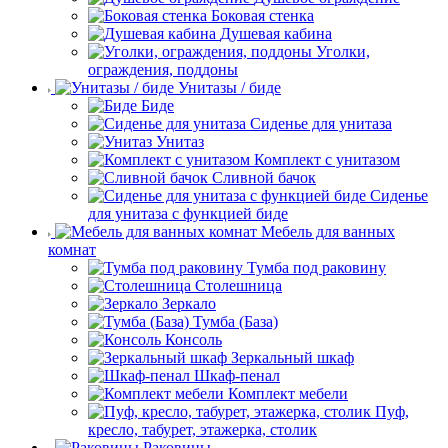
Боковая стенка
Душевая кабина
Уголки,
ограждения, поддоны
Унитазы / биде
Биде
Сиденье для унитаза
Унитаз
Комплект с унитазом
Сливной бачок
Сиденье
для унитаза с функцией биде
Мебель для ванных
комнат
Тумба под раковину
Столешница
Зеркало
Тумба (База)
Консоль
Зеркальный шкаф
Шкаф-пенал
Комплект мебели
Пуф,
кресло, табурет, этажерка, столик
Раковины