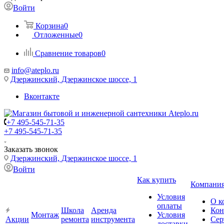
Войти
Корзина
0
Отложенные
0
Сравнение товаров
0
info@ateplo.ru
Дзержинский, Дзержинское шоссе, 1
Вконтакте
+7 495-545-71-35
+7 495-545-71-35
Заказать звонок
Дзержинский, Дзержинское шоссе, 1
Войти
Как купить
Компани
Условия
О к
оплаты
Школа
Аренда
Кон
Монтаж
Условия
Акции
ремонта
инструмента
Сер
доставки