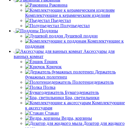
Раковина
Комплектующие к керамическим изделиям
Пьедестал
Полупьедестал
Поддоны
Душевой поддон
Комплектующие к
поддонам
Аксессуары для
ванных комнат
Ёршик
Крючок
Держатель
бумажных полотенец
Полотенцедержатель
Полка
Бумагодержатель
Бра, светильники
Комплектующие
к аксессуарам
Стакан
Ведра, корзины
Дозатор для жидкого