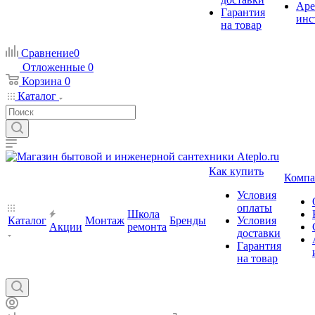
Аре
Гарантия
инс
на товар
Сравнение
0
Отложенные
0
Корзина
0
Каталог
Как купить
Компа
Условия
оплаты
Школа
Каталог
Монтаж
Бренды
Условия
Акции
ремонта
доставки
Гарантия
на товар