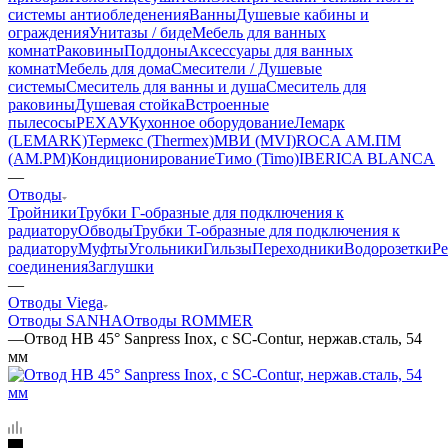
системы антиобледенения
Ванны
Душевые кабины и
ограждения
Унитазы / биде
Мебель для ванных
комнат
Раковины
Поддоны
Аксессуары для ванных
комнат
Мебель для дома
Смесители / Душевые
системы
Смеситель для ванны и душа
Смеситель для
раковины
Душевая стойка
Встроенные
пылесосы
РЕХАУ
Кухонное оборудование
Лемарк
(LEMARK)
Термекс (Thermex)
МВИ (MVI)
ROCA
АМ.ПМ
(AM.PM)
Кондиционирование
Тимо (Timo)
IBERICA BLANCA
—
Отводы
Тройники
Трубки Г-образные для подключения к
радиатору
Обводы
Трубки T-образные для подключения к
радиатору
Муфты
Угольники
Гильзы
Переходники
Водорозетки
Р
соединения
Заглушки
—
Отводы Viega
Отводы SANHA
Отводы ROMMER
—
Отвод НВ 45° Sanpress Inox, с SC-Contur, нержав.сталь, 54
мм