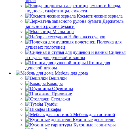
мыла
Блюда,
подносы, салфетницы, емкости
Косметические зеркала
Держатель
запасного рулона бумаги
Мыльница
Набор аксессуаров
Полочка для
душевых полотенец
Сиденья
и стулья для душевой и ванны
Штанга для
душевой шторы
Мебель для дома
Вешалки
Комоды
Обувницы
Прихожие
Стеллажи
Тумбы
Шкафы
Мебель для гостиной
Кухонные держатели
Кухонные гарнитуры