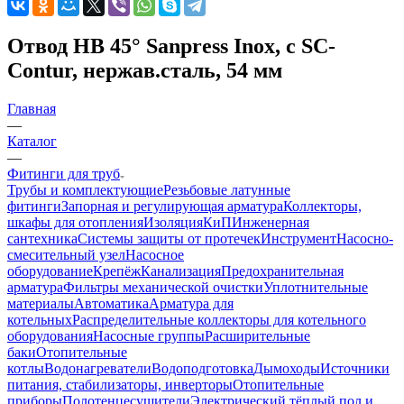
Отвод НВ 45° Sanpress Inox, с SC-
Contur, нержав.сталь, 54 мм
Главная
—
Каталог
—
Фитинги для труб
Трубы и комплектующие
Резьбовые латунные
фитинги
Запорная и регулирующая арматура
Коллекторы,
шкафы для отопления
Изоляция
КиП
Инженерная
сантехника
Системы защиты от протечек
Инструмент
Насосно-
смесительный узел
Насосное
оборудование
Крепёж
Канализация
Предохранительная
арматура
Фильтры механической очистки
Уплотнительные
материалы
Автоматика
Арматура для
котельных
Распределительные коллекторы для котельного
оборудования
Насосные группы
Расширительные
баки
Отопительные
котлы
Водонагреватели
Водоподготовка
Дымоходы
Источники
питания, стабилизаторы, инверторы
Отопительные
приборы
Полотенцесушители
Электрический тёплый пол и