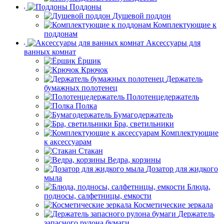
Поддоны
Душевой поддон
Комплектующие к
поддонам
Аксессуары для
ванных комнат
Ёршик
Крючок
Держатель
бумажных полотенец
Полотенцедержатель
Полка
Бумагодержатель
Бра, светильники
Комплектующие
к аксессуарам
Стакан
Ведра, корзины
Дозатор для жидкого
мыла
Блюда,
подносы, салфетницы, емкости
Косметические зеркала
Держатель
запасного рулона бумаги