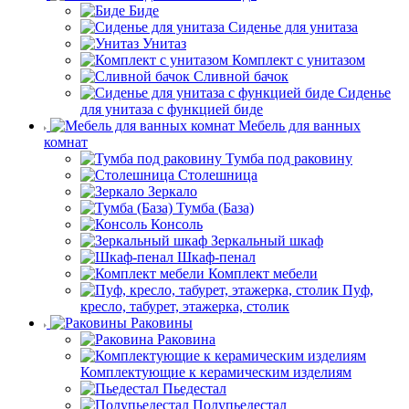
Биде
Сиденье для унитаза
Унитаз
Комплект с унитазом
Сливной бачок
Сиденье
для унитаза с функцией биде
Мебель для ванных
комнат
Тумба под раковину
Столешница
Зеркало
Тумба (База)
Консоль
Зеркальный шкаф
Шкаф-пенал
Комплект мебели
Пуф,
кресло, табурет, этажерка, столик
Раковины
Раковина
Комплектующие к керамическим изделиям
Пьедестал
Полупьедестал