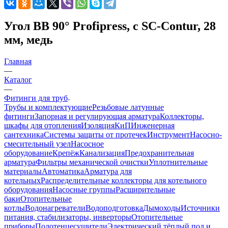
Угол BB 90° Profipress, c SC-Contur, 28
мм, медь
Главная
—
Каталог
—
Фитинги для труб
Трубы и комплектующие
Резьбовые латунные
фитинги
Запорная и регулирующая арматура
Коллекторы,
шкафы для отопления
Изоляция
КиП
Инженерная
сантехника
Системы защиты от протечек
Инструмент
Насосно-
смесительный узел
Насосное
оборудование
Крепёж
Канализация
Предохранительная
арматура
Фильтры механической очистки
Уплотнительные
материалы
Автоматика
Арматура для
котельных
Распределительные коллекторы для котельного
оборудования
Насосные группы
Расширительные
баки
Отопительные
котлы
Водонагреватели
Водоподготовка
Дымоходы
Источники
питания, стабилизаторы, инверторы
Отопительные
приборы
Полотенцесушители
Электрический тёплый пол и