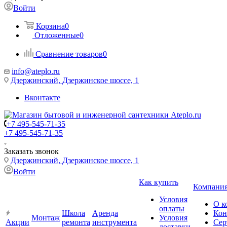
Войти
Корзина
0
Отложенные
0
Сравнение товаров
0
info@ateplo.ru
Дзержинский, Дзержинское шоссе, 1
Вконтакте
+7 495-545-71-35
+7 495-545-71-35
Заказать звонок
Дзержинский, Дзержинское шоссе, 1
Войти
Как купить
Компани
Условия
О к
оплаты
Школа
Аренда
Кон
Монтаж
Условия
Акции
ремонта
инструмента
Сер
доставки