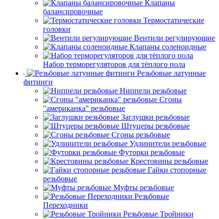
Клапаны
балансировочные
Термостатические
головки
Вентили регулирующие
Клапаны соленоидные
Набор терморегуляторов для тёплого пола
Резьбовые латунные
фитинги
Ниппели резьбовые
Сгоны
"американка" резьбовые
Заглушки резьбовые
Штуцеры резьбовые
Сгоны резьбовые
Удлинители резьбовые
Футорки резьбовые
Крестовины резьбовые
Гайки стопорные
резьбовые
Муфты резьбовые
Резьбовые
Переходники
Резьбовые Тройники