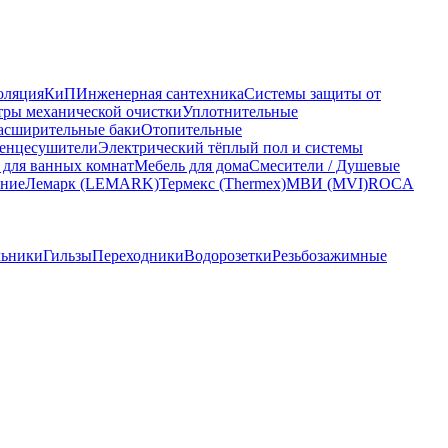
оляция
КиП
Инженерная сантехника
Системы защиты от
ры механической очистки
Уплотнительные
асширительные баки
Отопительные
енцесушители
Электрический тёплый пол и системы
 для ванных комнат
Мебель для дома
Смесители / Душевые
ание
Лемарк (LEMARK)
Термекс (Thermex)
МВИ (MVI)
ROCA
льники
Гильзы
Переходники
Водорозетки
Резьбозажимные