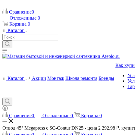
Сравнение
0
Отложенные
0
Корзина
0
Каталог
Как купи
Усл
Каталог
Акции
Монтаж
Школа ремонта
Бренды
Усл
Гар
Сравнение
0
Отложенные
0
Корзина
0
Отвод 45° Megapress с SC-Contur DN25 - цена 2 292.98 ₽, купить
Сравнение
0
Отложенные
0
Корзина
0