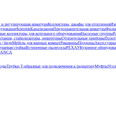
 и регулирующая арматура
Коллекторы, шкафы для отопления
Из
рудование
Крепёж
Канализация
Предохранительная арматура
Фильт
ные коллекторы для котельного оборудования
Насосные группы
Р
тания, стабилизаторы, инверторы
Отопительные приборы
Полот
 / биде
Мебель для ванных комнат
Раковины
Поддоны
Аксессуары
ушевая стойка
Встроенные пылесосы
РЕХАУ
Кухонное оборудов
LANCA
оды
Трубки T-образные для подключения к радиатору
Муфты
Уго