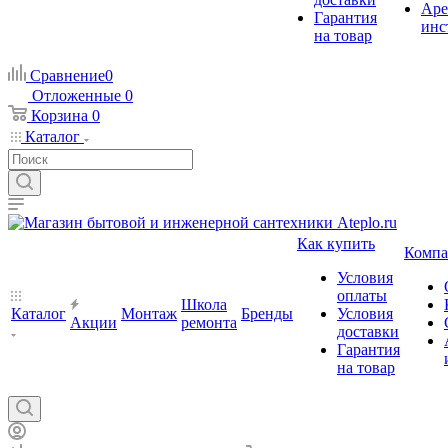
Аре
Гарантия
инс
на товар
Сравнение
0
Отложенные
0
Корзина
0
Каталог
Как купить
Компа
Условия
оплаты
Школа
Каталог
Монтаж
Бренды
Условия
Акции
ремонта
доставки
Гарантия
на товар