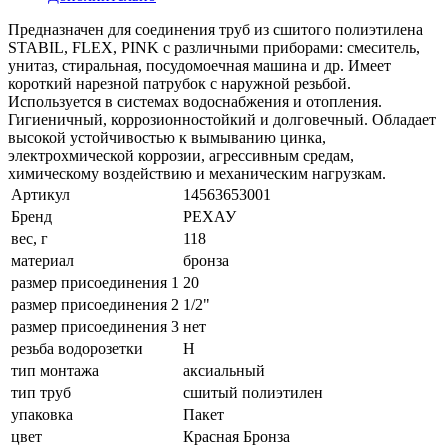
Предназначен для соединения труб из сшитого полиэтилена
STABIL, FLEX, PINK с различными приборами: смеситель,
унитаз, стиральная, посудомоечная машина и др. Имеет
короткий нарезной патрубок с наружной резьбой.
Используется в системах водоснабжения и отопления.
Гигиеничный, коррозионностойкий и долговечный. Обладает
высокой устойчивостью к вымыванию цинка,
электрохмической коррозии, агрессивным средам,
химическому воздействию и механическим нагрузкам.
Артикул
14563653001
Бренд
РЕХАУ
вес, г
118
материал
бронза
размер присоединения 1
20
размер присоединения 2
1/2"
размер присоединения 3
нет
резьба водорозетки
Н
тип монтажа
аксиальный
тип труб
сшитый полиэтилен
упаковка
Пакет
цвет
Красная Бронза