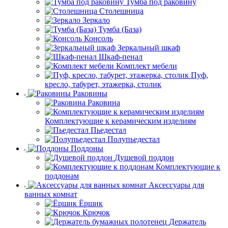
Тумба под раковину
Столешница
Зеркало
Тумба (База)
Консоль
Зеркальный шкаф
Шкаф-пенал
Комплект мебели
Пуф,
кресло, табурет, этажерка, столик
Раковины
Раковина
Комплектующие к керамическим изделиям
Пьедестал
Полупьедестал
Поддоны
Душевой поддон
Комплектующие к
поддонам
Аксессуары для
ванных комнат
Ёршик
Крючок
Держатель