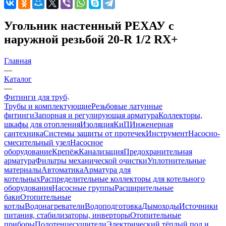
Угольник настенный РЕХАУ с
наружной резьбой 20-R 1/2 RX+
Главная
—
Каталог
—
Фитинги для труб
Трубы и комплектующие
Резьбовые латунные
фитинги
Запорная и регулирующая арматура
Коллекторы,
шкафы для отопления
Изоляция
КиП
Инженерная
сантехника
Системы защиты от протечек
Инструмент
Насосно-
смесительный узел
Насосное
оборудование
Крепёж
Канализация
Предохранительная
арматура
Фильтры механической очистки
Уплотнительные
материалы
Автоматика
Арматура для
котельных
Распределительные коллекторы для котельного
оборудования
Насосные группы
Расширительные
баки
Отопительные
котлы
Водонагреватели
Водоподготовка
Дымоходы
Источники
питания, стабилизаторы, инверторы
Отопительные
приборы
Полотенцесушители
Электрический тёплый пол и