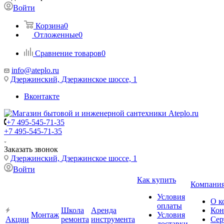
Войти
Корзина
0
Отложенные
0
Сравнение товаров
0
info@ateplo.ru
Дзержинский, Дзержинское шоссе, 1
Вконтакте
+7 495-545-71-35
+7 495-545-71-35
Заказать звонок
Дзержинский, Дзержинское шоссе, 1
Войти
Как купить
Компани
Условия
О к
оплаты
Школа
Аренда
Кон
Монтаж
Условия
Акции
ремонта
инструмента
Сер
доставки