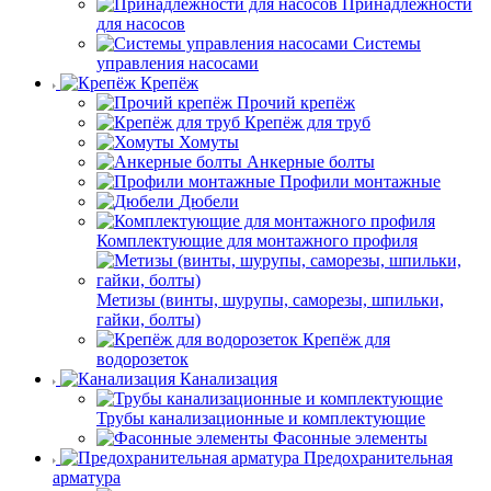
Принадлежности
для насосов
Системы
управления насосами
Крепёж
Прочий крепёж
Крепёж для труб
Хомуты
Анкерные болты
Профили монтажные
Дюбели
Комплектующие для монтажного профиля
Метизы (винты, шурупы, саморезы, шпильки,
гайки, болты)
Крепёж для
водорозеток
Канализация
Трубы канализационные и комплектующие
Фасонные элементы
Предохранительная
арматура