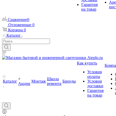
Аре
Гарантия
инс
на товар
Сравнение
0
Отложенные
0
Корзина
0
Каталог
Как купить
Компа
Условия
оплаты
Школа
Каталог
Монтаж
Бренды
Условия
Акции
ремонта
доставки
Гарантия
на товар