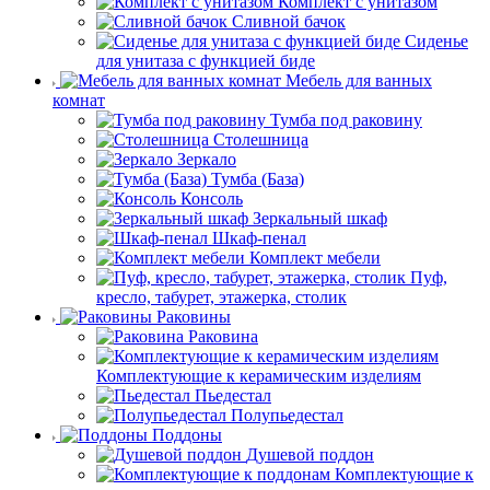
Комплект с унитазом
Сливной бачок
Сиденье
для унитаза с функцией биде
Мебель для ванных
комнат
Тумба под раковину
Столешница
Зеркало
Тумба (База)
Консоль
Зеркальный шкаф
Шкаф-пенал
Комплект мебели
Пуф,
кресло, табурет, этажерка, столик
Раковины
Раковина
Комплектующие к керамическим изделиям
Пьедестал
Полупьедестал
Поддоны
Душевой поддон
Комплектующие к