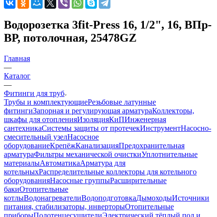
Водорозетка 3fit-Press 16, 1/2", 16, ВПр-
ВР, потолочная, 25478GZ
Главная
—
Каталог
—
Фитинги для труб
Трубы и комплектующие
Резьбовые латунные
фитинги
Запорная и регулирующая арматура
Коллекторы,
шкафы для отопления
Изоляция
КиП
Инженерная
сантехника
Системы защиты от протечек
Инструмент
Насосно-
смесительный узел
Насосное
оборудование
Крепёж
Канализация
Предохранительная
арматура
Фильтры механической очистки
Уплотнительные
материалы
Автоматика
Арматура для
котельных
Распределительные коллекторы для котельного
оборудования
Насосные группы
Расширительные
баки
Отопительные
котлы
Водонагреватели
Водоподготовка
Дымоходы
Источники
питания, стабилизаторы, инверторы
Отопительные
приборы
Полотенцесушители
Электрический тёплый пол и