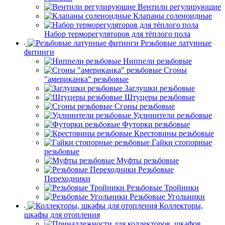
Вентили регулирующие
Клапаны соленоидные
Набор терморегуляторов для тёплого пола
Резьбовые латунные
фитинги
Ниппели резьбовые
Сгоны
"американка" резьбовые
Заглушки резьбовые
Штуцеры резьбовые
Сгоны резьбовые
Удлинители резьбовые
Футорки резьбовые
Крестовины резьбовые
Гайки стопорные
резьбовые
Муфты резьбовые
Резьбовые
Переходники
Резьбовые Тройники
Резьбовые Угольники
Коллекторы,
шкафы для отопления