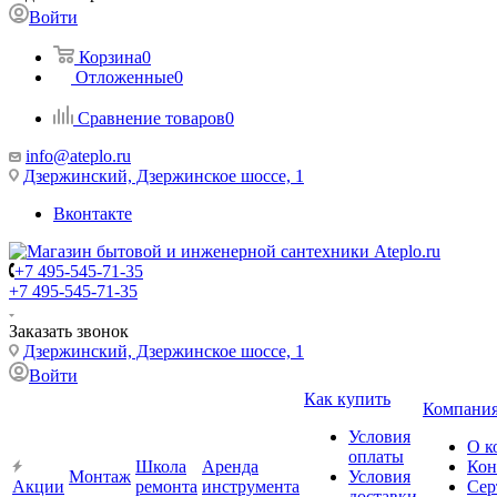
Войти
Корзина
0
Отложенные
0
Сравнение товаров
0
info@ateplo.ru
Дзержинский, Дзержинское шоссе, 1
Вконтакте
+7 495-545-71-35
+7 495-545-71-35
Заказать звонок
Дзержинский, Дзержинское шоссе, 1
Войти
Как купить
Компани
Условия
О к
оплаты
Школа
Аренда
Кон
Монтаж
Условия
Акции
ремонта
инструмента
Сер
доставки