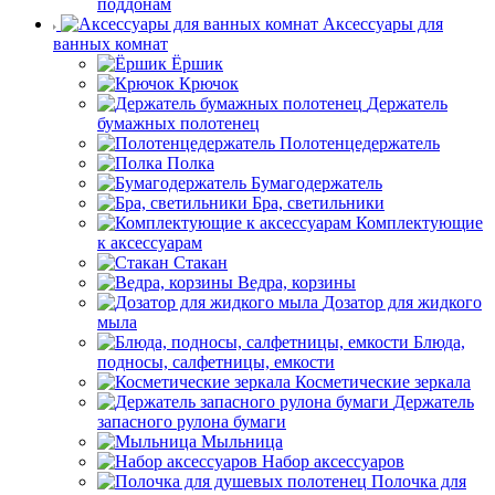
поддонам
Аксессуары для
ванных комнат
Ёршик
Крючок
Держатель
бумажных полотенец
Полотенцедержатель
Полка
Бумагодержатель
Бра, светильники
Комплектующие
к аксессуарам
Стакан
Ведра, корзины
Дозатор для жидкого
мыла
Блюда,
подносы, салфетницы, емкости
Косметические зеркала
Держатель
запасного рулона бумаги
Мыльница
Набор аксессуаров
Полочка для