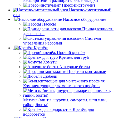
Расширители и расширительные насадки
Пресс-инструмент
Насосно-смесительный
узел
Насосное оборудование
Насосы
Принадлежности
для насосов
Системы
управления насосами
Крепёж
Прочий крепёж
Крепёж для труб
Хомуты
Анкерные болты
Профили монтажные
Дюбели
Комплектующие для монтажного профиля
Метизы (винты, шурупы, саморезы, шпильки,
гайки, болты)
Крепёж для
водорозеток