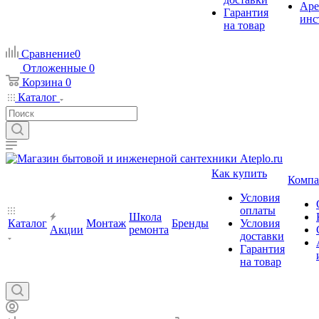
Аре
Гарантия
инс
на товар
Сравнение
0
Отложенные
0
Корзина
0
Каталог
Как купить
Компа
Условия
оплаты
Школа
Каталог
Монтаж
Бренды
Условия
Акции
ремонта
доставки
Гарантия
на товар