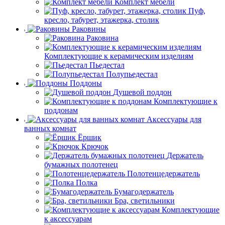
Комплект мебели
Пуф,
кресло, табурет, этажерка, столик
Раковины
Раковина
Комплектующие к керамическим изделиям
Пьедестал
Полупьедестал
Поддоны
Душевой поддон
Комплектующие к
поддонам
Аксессуары для
ванных комнат
Ёршик
Крючок
Держатель
бумажных полотенец
Полотенцедержатель
Полка
Бумагодержатель
Бра, светильники
Комплектующие
к аксессуарам