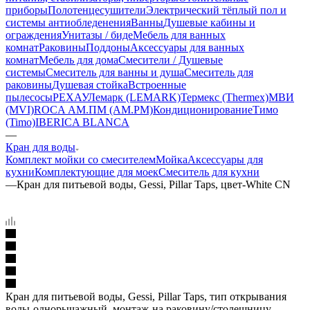
приборы
Полотенцесушители
Электрический тёплый пол и
системы антиобледенения
Ванны
Душевые кабины и
ограждения
Унитазы / биде
Мебель для ванных
комнат
Раковины
Поддоны
Аксессуары для ванных
комнат
Мебель для дома
Смесители / Душевые
системы
Смеситель для ванны и душа
Смеситель для
раковины
Душевая стойка
Встроенные
пылесосы
РЕХАУ
Лемарк (LEMARK)
Термекс (Thermex)
МВИ
(MVI)
ROCA
АМ.ПМ (AM.PM)
Кондиционирование
Тимо
(Timo)
IBERICA BLANCA
—
Кран для воды
Комплект мойки со смесителем
Мойка
Аксессуары для
кухни
Комплектующие для моек
Смеситель для кухни
—
Кран для питьевой воды, Gessi, Pillar Taps, цвет-White CN
Кран для питьевой воды, Gessi, Pillar Taps, тип открывания
воды-однорычажный, монтаж-на раковину/столешницу,