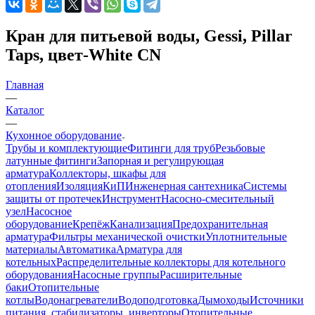
Кран для питьевой воды, Gessi, Pillar
Taps, цвет-White CN
Главная
—
Каталог
—
Кухонное оборудование
Трубы и комплектующие
Фитинги для труб
Резьбовые
латунные фитинги
Запорная и регулирующая
арматура
Коллекторы, шкафы для
отопления
Изоляция
КиП
Инженерная сантехника
Системы
защиты от протечек
Инструмент
Насосно-смесительный
узел
Насосное
оборудование
Крепёж
Канализация
Предохранительная
арматура
Фильтры механической очистки
Уплотнительные
материалы
Автоматика
Арматура для
котельных
Распределительные коллекторы для котельного
оборудования
Насосные группы
Расширительные
баки
Отопительные
котлы
Водонагреватели
Водоподготовка
Дымоходы
Источники
питания, стабилизаторы, инверторы
Отопительные