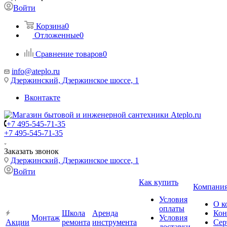
Войти
Корзина
0
Отложенные
0
Сравнение товаров
0
info@ateplo.ru
Дзержинский, Дзержинское шоссе, 1
Вконтакте
+7 495-545-71-35
+7 495-545-71-35
Заказать звонок
Дзержинский, Дзержинское шоссе, 1
Войти
Как купить
Компани
Условия
О к
оплаты
Школа
Аренда
Кон
Монтаж
Условия
Акции
ремонта
инструмента
Сер
доставки