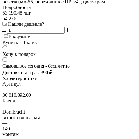
розетки,мм-55, переходник с HP 3/4", цвет-хром
Подробности
53 190.48
/шт
54 276
Нашли дешевле?
В корзину
Купить в 1 клик
Хочу в подарок
Самовывоз сегодня - бесплатно
Доставка завтра - 390 ₽
Характеристики
Артикул
—
30.010.892.00
Бренд
—
Dornbracht
вынос излива, мм
—
140
монтаж