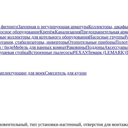
 фитинги
Запорная и регулирующая арматура
Коллекторы, шкафы
осное оборудование
Крепёж
Канализация
Предохранительная арм
ные коллекторы для котельного оборудования
Насосные группы
Р
тания, стабилизаторы, инверторы
Отопительные приборы
Полот
 / биде
Мебель для ванных комнат
Раковины
Поддоны
Аксессуары
ушевая стойка
Встроенные пылесосы
РЕХАУ
Лемарк (LEMARK)
Т
мплектующие для моек
Смеситель для кухни
одновентильный, тип установки-настенный, отверстия для монтаж