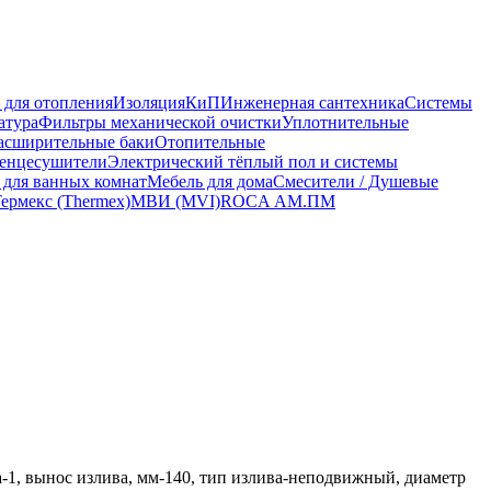
 для отопления
Изоляция
КиП
Инженерная сантехника
Системы
атура
Фильтры механической очистки
Уплотнительные
асширительные баки
Отопительные
енцесушители
Электрический тёплый пол и системы
 для ванных комнат
Мебель для дома
Смесители / Душевые
ермекс (Thermex)
МВИ (MVI)
ROCA
АМ.ПМ
а-1, вынос излива, мм-140, тип излива-неподвижный, диаметр