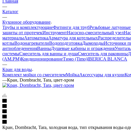
Главная
—
Каталог
—
Кухонное оборудование
Трубы и комплектующие
Фитинги для труб
Резьбовые латунные
защиты от протечек
Инструмент
Насосно-смесительный узел
Нас
материалы
Автоматика
Арматура для котельных
Распределитель
котлы
Водонагреватели
Водоподготовка
Дымоходы
Источники пи
антиобледенения
Ванны
Душевые кабины и ограждения
Унитазы
системы
Смеситель для ванны и душа
Смеситель для раковины
Д
(AM.PM)
Кондиционирование
Тимо (Timo)
IBERICA BLANCA
—
Кран для воды
Комплект мойки со смесителем
Мойка
Аксессуары для кухни
Ко
—
Кран, Dornbracht, Tara, цвет-хром
Кран, Dornbracht, Tara, холодная вода, тип открывания воды-