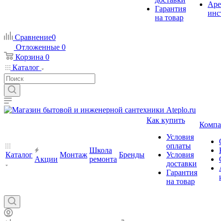
Аре
Гарантия
инс
на товар
Сравнение
0
Отложенные
0
Корзина
0
Каталог
Как купить
Компа
Условия
оплаты
Школа
Каталог
Монтаж
Бренды
Условия
Акции
ремонта
доставки
Гарантия
на товар