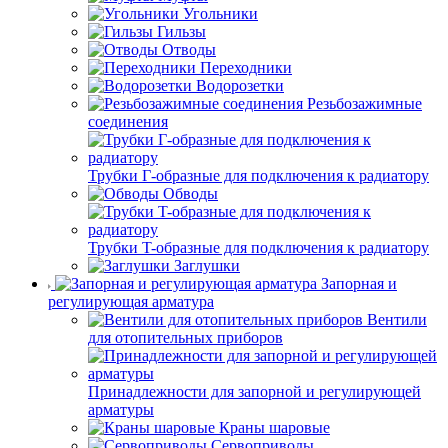
Угольники
Гильзы
Отводы
Переходники
Водорозетки
Резьбозажимные
соединения
Трубки Г-образные для подключения к радиатору
Обводы
Трубки T-образные для подключения к радиатору
Заглушки
Запорная и
регулирующая арматура
Вентили
для отопительных приборов
Принадлежности для запорной и регулирующей
арматуры
Краны шаровые
Сервоприводы