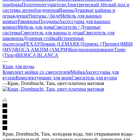
приборы
Полотенцесушители
Электрический тёплый пол и
системы антиобледенения
Ванны
Душевые кабины и
ограждения
Унитазы / биде
Мебель для ванных
комнат
Раковины
Поддоны
Аксессуары для ванных
комнат
Мебель для дома
Смесители / Душевые
системы
Смеситель для ванны и душа
Смеситель для
раковины
Душевая стойка
Встроенные
пылесосы
РЕХАУ
Лемарк (LEMARK)
Термекс (Thermex)
МВИ
(MVI)
ROCA
АМ.ПМ (AM.PM)
Кондиционирование
Тимо
(Timo)
IBERICA BLANCA
—
Кран для воды
Комплект мойки со смесителем
Мойка
Аксессуары для
кухни
Комплектующие для моек
Смеситель для кухни
—
Кран, Dornbracht, Tara, цвет-платина матовая
Кран, Dornbracht, Tara, холодная вода, тип открывания воды-
одновентильный, тип установки-настенный, отверстия для