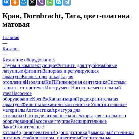
Кран, Dornbracht, Tara, цвет-платина
матовая
Главная
—
Каталог
—
Кухонное оборудование
Трубы и комплектующие
Фитинги для труб
Резьбовые
латунные фитинги
Запорная и регулирующая
арматура
Коллекторы, шкафы для
отопления
Изоляция
КиП
Инженерная сантехника
Системы
защиты от протечек
Инструмент
Насосно-смесительный
узел
Насосное
оборудование
Крепёж
Канализация
Предохранительная
арматура
Фильтры механической очистки
Уплотнительные
материалы
Автоматика
Арматура для
котельных
Распределительные коллекторы для котельного
оборудования
Насосные группы
Расширительные
баки
Отопительные
котлы
Водонагреватели
Водоподготовка
Дымоходы
Источники
питания, стабилизаторы, инверторы
Отопительные