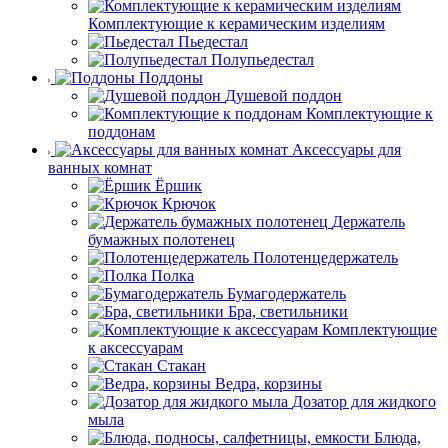
Комплектующие к керамическим изделиям
Пьедестал
Полупьедестал
Поддоны
Душевой поддон
Комплектующие к
поддонам
Аксессуары для
ванных комнат
Ёршик
Крючок
Держатель
бумажных полотенец
Полотенцедержатель
Полка
Бумагодержатель
Бра, светильники
Комплектующие
к аксессуарам
Стакан
Ведра, корзины
Дозатор для жидкого
мыла
Блюда,