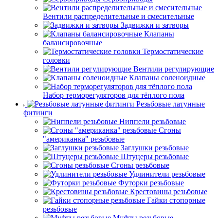
Вентили распределительные и смесительные
Задвижки и затворы
Клапаны
балансировочные
Термостатические
головки
Вентили регулирующие
Клапаны соленоидные
Набор терморегуляторов для тёплого пола
Резьбовые латунные
фитинги
Ниппели резьбовые
Сгоны
"американка" резьбовые
Заглушки резьбовые
Штуцеры резьбовые
Сгоны резьбовые
Удлинители резьбовые
Футорки резьбовые
Крестовины резьбовые
Гайки стопорные
резьбовые
Муфты резьбовые