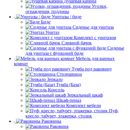
Душевая кабина
Уголки,
ограждения, поддоны
Унитазы / биде
Биде
Сиденье для унитаза
Унитаз
Комплект с унитазом
Сливной бачок
Сиденье
для унитаза с функцией биде
Мебель для ванных
комнат
Тумба под раковину
Столешница
Зеркало
Тумба (База)
Консоль
Зеркальный шкаф
Шкаф-пенал
Комплект мебели
Пуф,
кресло, табурет, этажерка, столик
Раковины
Раковина