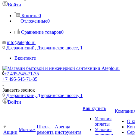
Войти
Корзина
0
Отложенные
0
Сравнение товаров
0
info@ateplo.ru
Дзержинский, Дзержинское шоссе, 1
Вконтакте
+7 495-545-71-35
+7 495-545-71-35
Заказать звонок
Дзержинский, Дзержинское шоссе, 1
Войти
Как купить
Компани
Условия
О к
оплаты
Школа
Аренда
Кон
Монтаж
Условия
Акции
ремонта
инструмента
Сер
доставки