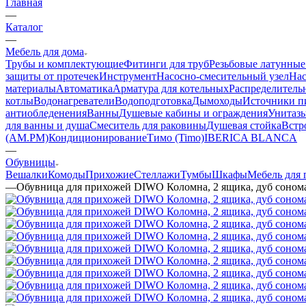
Главная
—
Каталог
—
Мебель для дома
Трубы и комплектующие
Фитинги для труб
Резьбовые латунные
защиты от протечек
Инструмент
Насосно-смесительный узел
Нас
материалы
Автоматика
Арматура для котельных
Распределитель
котлы
Водонагреватели
Водоподготовка
Дымоходы
Источники пи
антиобледенения
Ванны
Душевые кабины и ограждения
Унитазы
для ванны и душа
Смеситель для раковины
Душевая стойка
Встр
(AM.PM)
Кондиционирование
Тимо (Timo)
IBERICA BLANCA
—
Обувницы
Вешалки
Комоды
Прихожие
Стеллажи
Тумбы
Шкафы
Мебель для 
—
Обувница для прихожей DIWO Коломна, 2 ящика, дуб соном