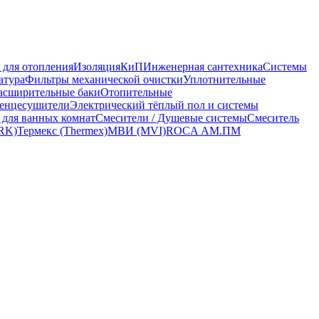
 для отопления
Изоляция
КиП
Инженерная сантехника
Системы
атура
Фильтры механической очистки
Уплотнительные
асширительные баки
Отопительные
енцесушители
Электрический тёплый пол и системы
 для ванных комнат
Смесители / Душевые системы
Смеситель
RK)
Термекс (Thermex)
МВИ (MVI)
ROCA
АМ.ПМ