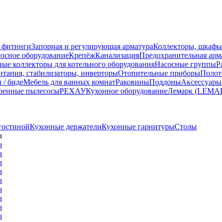
 фитинги
Запорная и регулирующая арматура
Коллекторы, шкафы
осное оборудование
Крепёж
Канализация
Предохранительная арм
ные коллекторы для котельного оборудования
Насосные группы
Р
тания, стабилизаторы, инверторы
Отопительные приборы
Полот
 / биде
Мебель для ванных комнат
Раковины
Поддоны
Аксессуары
оенные пылесосы
РЕХАУ
Кухонное оборудование
Лемарк (LEMA
гостиной
Кухонные держатели
Кухонные гарнитуры
Столы
а