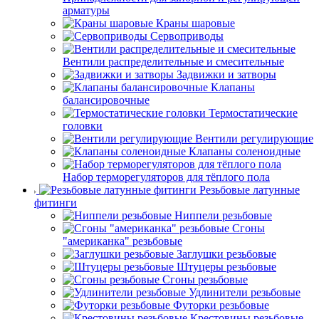
арматуры
Краны шаровые
Сервоприводы
Вентили распределительные и смесительные
Задвижки и затворы
Клапаны
балансировочные
Термостатические
головки
Вентили регулирующие
Клапаны соленоидные
Набор терморегуляторов для тёплого пола
Резьбовые латунные
фитинги
Ниппели резьбовые
Сгоны
"американка" резьбовые
Заглушки резьбовые
Штуцеры резьбовые
Сгоны резьбовые
Удлинители резьбовые
Футорки резьбовые
Крестовины резьбовые