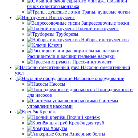
Смывной
бачок скрытого монтажа
Трапы, душевые лотки
Инструмент
Запрессовочные тиски
Прочий инструмент
Труборезы
Наборы инструментов
Ключи
Расширители и расширительные насадки
Пресс-инструмент
Насосно-смесительный
узел
Насосное оборудование
Насосы
Принадлежности
для насосов
Системы
управления насосами
Крепёж
Прочий крепёж
Крепёж для труб
Хомуты
Анкерные болты