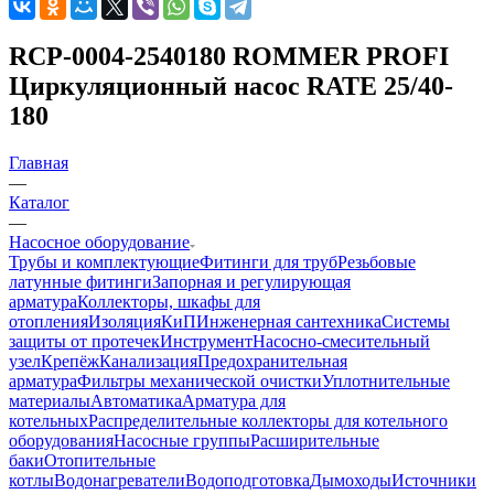
RCP-0004-2540180 ROMMER PROFI
Циркуляционный насос RATE 25/40-
180
Главная
—
Каталог
—
Насосное оборудование
Трубы и комплектующие
Фитинги для труб
Резьбовые
латунные фитинги
Запорная и регулирующая
арматура
Коллекторы, шкафы для
отопления
Изоляция
КиП
Инженерная сантехника
Системы
защиты от протечек
Инструмент
Насосно-смесительный
узел
Крепёж
Канализация
Предохранительная
арматура
Фильтры механической очистки
Уплотнительные
материалы
Автоматика
Арматура для
котельных
Распределительные коллекторы для котельного
оборудования
Насосные группы
Расширительные
баки
Отопительные
котлы
Водонагреватели
Водоподготовка
Дымоходы
Источники