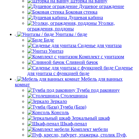
Шторка на ванну
Душевое ограждение
Боковая стенка
Душевая кабина
Уголки,
ограждения, поддоны
Унитазы / биде
Биде
Сиденье для унитаза
Унитаз
Комплект с унитазом
Сливной бачок
Сиденье
для унитаза с функцией биде
Мебель для ванных
комнат
Тумба под раковину
Столешница
Зеркало
Тумба (База)
Консоль
Зеркальный шкаф
Шкаф-пенал
Комплект мебели
Пуф,