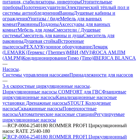
питания, стабилизаторы, инверторы
Отопительные
приборы
Полотенцесушители
Электрический тёплый пол и
системы антиобледенения
Ванны
Душевые кабины и
ограждения
Унитазы / биде
Мебель для ванных
комнат
Раковины
Поддоны
Аксессуары для ванных
комнат
Мебель для дома
Смесители / Душевые
системы
Смеситель для ванны и душа
Смеситель для
раковины
Душевая стойка
Встроенные
пылесосы
РЕХАУ
Кухонное оборудование
Лемарк
(LEMARK)
Термекс (Thermex)
МВИ (MVI)
ROCA
АМ.ПМ
(AM.PM)
Кондиционирование
Тимо (Timo)
IBERICA BLANCA
—
Насосы
Системы управления насосами
Принадлежности для насосов
—
3-х скоростные циркуляционные насосы
Циркуляционные насосы COMFORT для ГВС
Фланцевые
циркуляционные насосы
Канализационные насосные
установки
Дренажные насосы
STOUT Колодезные
насосы
Cкважинные насосы
Поверхностные
насосы
Автоматические насосные станции
Регулируемые
циркуляционные насосы
—
RCP-0004-2540180 ROMMER PROFI Циркуляционный
насос RATE 25/40-180