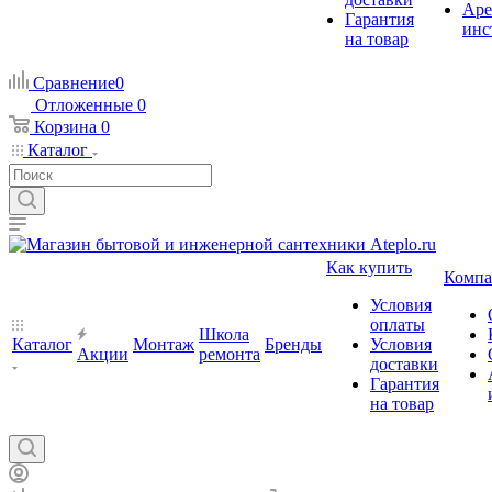
Аре
Гарантия
инс
на товар
Сравнение
0
Отложенные
0
Корзина
0
Каталог
Как купить
Компа
Условия
оплаты
Школа
Каталог
Монтаж
Бренды
Условия
Акции
ремонта
доставки
Гарантия
на товар