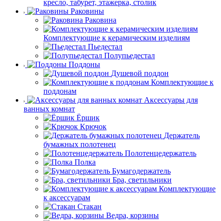
кресло, табурет, этажерка, столик
Раковины
Раковина
Комплектующие к керамическим изделиям
Пьедестал
Полупьедестал
Поддоны
Душевой поддон
Комплектующие к
поддонам
Аксессуары для
ванных комнат
Ёршик
Крючок
Держатель
бумажных полотенец
Полотенцедержатель
Полка
Бумагодержатель
Бра, светильники
Комплектующие
к аксессуарам
Стакан
Ведра, корзины