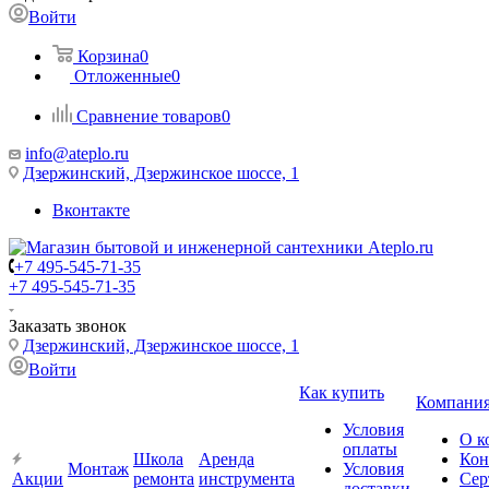
Войти
Корзина
0
Отложенные
0
Сравнение товаров
0
info@ateplo.ru
Дзержинский, Дзержинское шоссе, 1
Вконтакте
+7 495-545-71-35
+7 495-545-71-35
Заказать звонок
Дзержинский, Дзержинское шоссе, 1
Войти
Как купить
Компани
Условия
О к
оплаты
Школа
Аренда
Кон
Монтаж
Условия
Акции
ремонта
инструмента
Сер
доставки