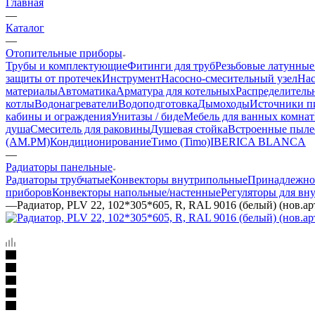
Главная
—
Каталог
—
Отопительные приборы
Трубы и комплектующие
Фитинги для труб
Резьбовые латунные
защиты от протечек
Инструмент
Насосно-смесительный узел
Нас
материалы
Автоматика
Арматура для котельных
Распределитель
котлы
Водонагреватели
Водоподготовка
Дымоходы
Источники пи
кабины и ограждения
Унитазы / биде
Мебель для ванных комнат
душа
Смеситель для раковины
Душевая стойка
Встроенные пыле
(AM.PM)
Кондиционирование
Тимо (Timo)
IBERICA BLANCA
—
Радиаторы панельные
Радиаторы трубчатые
Конвекторы внутрипольные
Принадлежно
приборов
Конвекторы напольные/настенные
Регуляторы для вн
—
Радиатор, PLV 22, 102*305*605, R, RAL 9016 (белый) (нов.