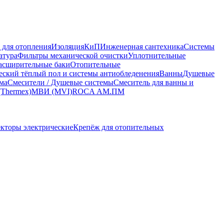
 для отопления
Изоляция
КиП
Инженерная сантехника
Системы
атура
Фильтры механической очистки
Уплотнительные
асширительные баки
Отопительные
еский тёплый пол и системы антиобледенения
Ванны
Душевые
ма
Смесители / Душевые системы
Смеситель для ванны и
(Thermex)
МВИ (MVI)
ROCA
АМ.ПМ
кторы электрические
Крепёж для отопительных