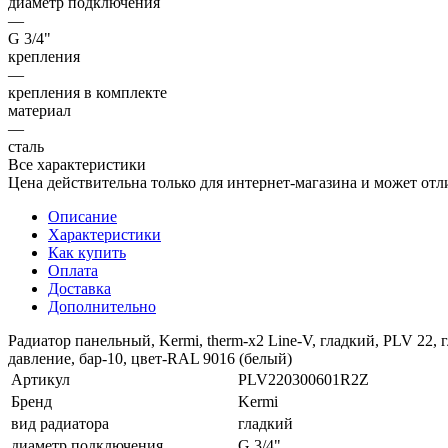
диаметр подключения
—
G 3/4"
крепления
—
крепления в комплекте
материал
—
сталь
Все характеристики
Цена действительна только для интернет-магазина и может отл
Описание
Характеристики
Как купить
Оплата
Доставка
Дополнительно
Радиатор панельный, Kermi, therm-x2 Line-V, гладкий, PLV 22,
давление, бар-10, цвет-RAL 9016 (белый)
Артикул
PLV220300601R2Z
Бренд
Kermi
вид радиатора
гладкий
диаметр подключения
G 3/4"