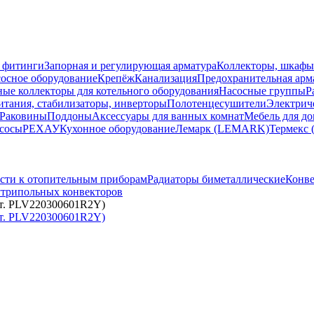
 фитинги
Запорная и регулирующая арматура
Коллекторы, шкафы
осное оборудование
Крепёж
Канализация
Предохранительная арм
ные коллекторы для котельного оборудования
Насосные группы
Р
тания, стабилизаторы, инверторы
Полотенцесушители
Электрич
Раковины
Поддоны
Аксессуары для ванных комнат
Мебель для до
сосы
РЕХАУ
Кухонное оборудование
Лемарк (LEMARK)
Термекс 
сти к отопительным приборам
Радиаторы биметаллические
Конве
утрипольных конвекторов
арт. PLV220300601R2Y)