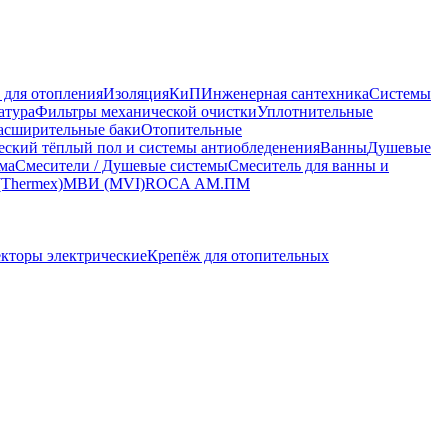
 для отопления
Изоляция
КиП
Инженерная сантехника
Системы
атура
Фильтры механической очистки
Уплотнительные
асширительные баки
Отопительные
еский тёплый пол и системы антиобледенения
Ванны
Душевые
ма
Смесители / Душевые системы
Смеситель для ванны и
(Thermex)
МВИ (MVI)
ROCA
АМ.ПМ
кторы электрические
Крепёж для отопительных