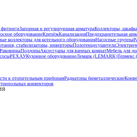
 фитинги
Запорная и регулирующая арматура
Коллекторы, шкафы
осное оборудование
Крепёж
Канализация
Предохранительная арм
ные коллекторы для котельного оборудования
Насосные группы
Р
тания, стабилизаторы, инверторы
Полотенцесушители
Электрич
Раковины
Поддоны
Аксессуары для ванных комнат
Мебель для до
сосы
РЕХАУ
Кухонное оборудование
Лемарк (LEMARK)
Термекс 
сти к отопительным приборам
Радиаторы биметаллические
Конве
утрипольных конвекторов
СИЯ