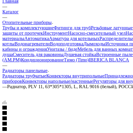
Главная
—
Каталог
—
Отопительные приборы
Трубы и комплектующие
Фитинги для труб
Резьбовые латунные
защиты от протечек
Инструмент
Насосно-смесительный узел
Нас
материалы
Автоматика
Арматура для котельных
Распределитель
котлы
Водонагреватели
Водоподготовка
Дымоходы
Источники пи
кабины и ограждения
Унитазы / биде
Мебель для ванных комнат
душа
Смеситель для раковины
Душевая стойка
Встроенные пыле
(AM.PM)
Кондиционирование
Тимо (Timo)
IBERICA BLANCA
—
Радиаторы панельные
Радиаторы трубчатые
Конвекторы внутрипольные
Принадлежно
приборов
Конвекторы напольные/настенные
Регуляторы для вн
—
Радиатор, PLV 11, 63*305*1305, L, RAL 9016 (белый), РОС