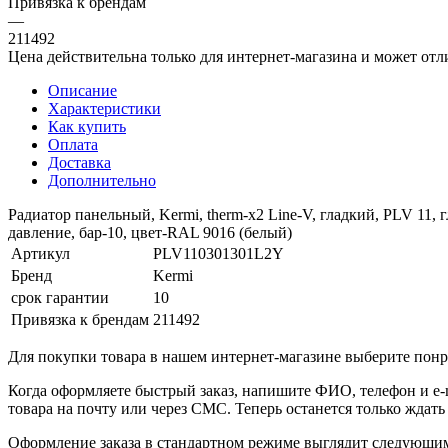
Привязка к брендам
—
211492
Цена действительна только для интернет-магазина и может отл
Описание
Характеристики
Как купить
Оплата
Доставка
Дополнительно
Радиатор панельный, Kermi, therm-x2 Line-V, гладкий, PLV 11, 
давление, бар-10, цвет-RAL 9016 (белый)
Артикул
PLV110301301L2Y
Бренд
Kermi
срок гарантии
10
Привязка к брендам
211492
Для покупки товара в нашем интернет-магазине выберите понра
Когда оформляете быстрый заказ, напишите ФИО, телефон и e-m
товара на почту или через СМС. Теперь останется только ждать
Оформление заказа в стандартном режиме выглядит следующим 