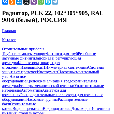
Радиатор, PLK 22, 102*305*905, RAL
9016 (белый), РОССИЯ
Главная
—
Каталог
—
Отопительные приборы
Трубы и комплектующие
Фитинги для труб
Резьбовые
латунные фитинги
Запорная и регулирующая
арматура
Коллекторы, шкафы для
отопления
Изоляция
КиП
Инженерная сантехника
Системы
защиты от протечек
Инструмент
Насосно-смесительный
узел
Насосное
оборудование
Крепёж
Канализация
Предохранительная
арматура
Фильтры механической очистки
Уплотнительные
материалы
Автоматика
Арматура для
котельных
Распределительные коллекторы для котельного
оборудования
Насосные группы
Расширительные
баки
Отопительные
котлы
Водонагреватели
Водоподготовка
Дымоходы
Источники
питания, стабилизаторы,