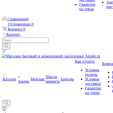
Аре
Гарантия
инс
на товар
Сравнение
0
Отложенные
0
Корзина
0
Каталог
Как купить
Компа
Условия
оплаты
Школа
Каталог
Монтаж
Бренды
Условия
Акции
ремонта
доставки
Гарантия
на товар