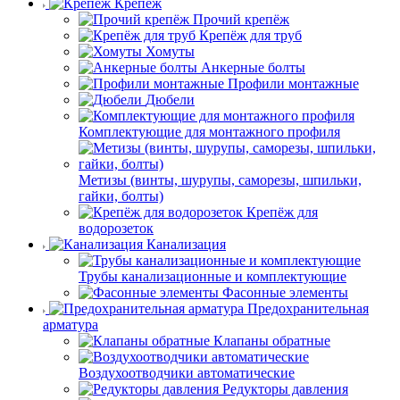
Крепёж
Прочий крепёж
Крепёж для труб
Хомуты
Анкерные болты
Профили монтажные
Дюбели
Комплектующие для монтажного профиля
Метизы (винты, шурупы, саморезы, шпильки,
гайки, болты)
Крепёж для
водорозеток
Канализация
Трубы канализационные и комплектующие
Фасонные элементы
Предохранительная
арматура
Клапаны обратные
Воздухоотводчики автоматические
Редукторы давления