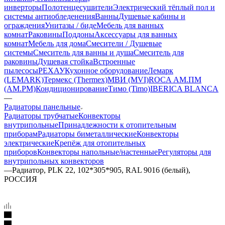
инверторы
Полотенцесушители
Электрический тёплый пол и
системы антиобледенения
Ванны
Душевые кабины и
ограждения
Унитазы / биде
Мебель для ванных
комнат
Раковины
Поддоны
Аксессуары для ванных
комнат
Мебель для дома
Смесители / Душевые
системы
Смеситель для ванны и душа
Смеситель для
раковины
Душевая стойка
Встроенные
пылесосы
РЕХАУ
Кухонное оборудование
Лемарк
(LEMARK)
Термекс (Thermex)
МВИ (MVI)
ROCA
АМ.ПМ
(AM.PM)
Кондиционирование
Тимо (Timo)
IBERICA BLANCA
—
Радиаторы панельные
Радиаторы трубчатые
Конвекторы
внутрипольные
Принадлежности к отопительным
приборам
Радиаторы биметаллические
Конвекторы
электрические
Крепёж для отопительных
приборов
Конвекторы напольные/настенные
Регуляторы для
внутрипольных конвекторов
—
Радиатор, PLK 22, 102*305*905, RAL 9016 (белый),
РОССИЯ