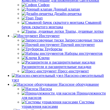
Комплектующие для инженерной сантехники
Сифон
Донный клапан
Дизайн-решетка
Трап
Смывной
бачок скрытого монтажа
Трапы, душевые лотки
Инструмент
Запрессовочные тиски
Прочий инструмент
Труборезы
Наборы инструментов
Ключи
Расширители и расширительные насадки
Пресс-инструмент
Насосно-смесительный
узел
Насосное оборудование
Насосы
Принадлежности
для насосов
Системы
управления насосами