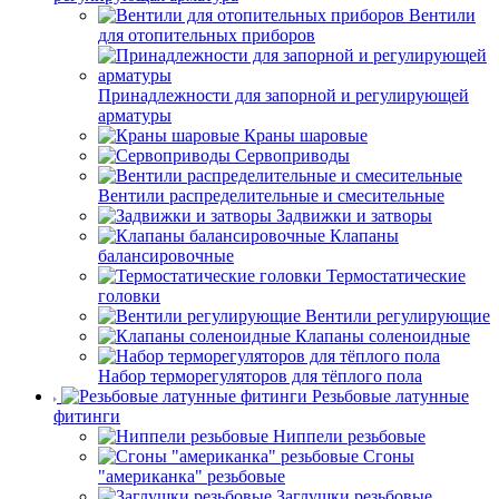
Вентили
для отопительных приборов
Принадлежности для запорной и регулирующей
арматуры
Краны шаровые
Сервоприводы
Вентили распределительные и смесительные
Задвижки и затворы
Клапаны
балансировочные
Термостатические
головки
Вентили регулирующие
Клапаны соленоидные
Набор терморегуляторов для тёплого пола
Резьбовые латунные
фитинги
Ниппели резьбовые
Сгоны
"американка" резьбовые
Заглушки резьбовые