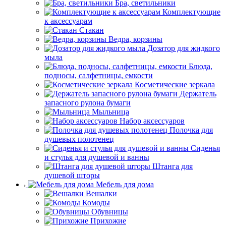
Бра, светильники
Комплектующие
к аксессуарам
Стакан
Ведра, корзины
Дозатор для жидкого
мыла
Блюда,
подносы, салфетницы, емкости
Косметические зеркала
Держатель
запасного рулона бумаги
Мыльница
Набор аксессуаров
Полочка для
душевых полотенец
Сиденья
и стулья для душевой и ванны
Штанга для
душевой шторы
Мебель для дома
Вешалки
Комоды
Обувницы
Прихожие