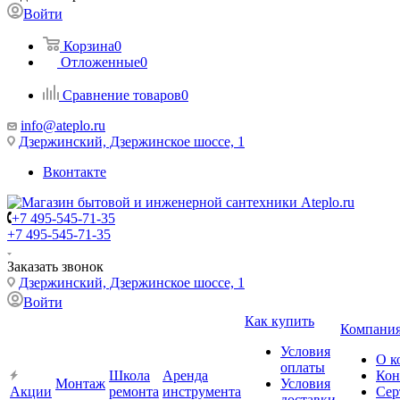
Войти
Корзина
0
Отложенные
0
Сравнение товаров
0
info@ateplo.ru
Дзержинский, Дзержинское шоссе, 1
Вконтакте
+7 495-545-71-35
+7 495-545-71-35
Заказать звонок
Дзержинский, Дзержинское шоссе, 1
Войти
Как купить
Компани
Условия
О к
оплаты
Школа
Аренда
Кон
Монтаж
Условия
Акции
ремонта
инструмента
Сер
доставки